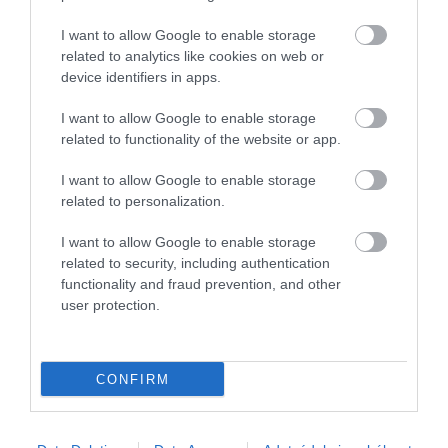
I want to allow Google to enable storage
related to analytics like cookies on web or
device identifiers in apps.
I want to allow Google to enable storage
related to functionality of the website or app.
I want to allow Google to enable storage
related to personalization.
I want to allow Google to enable storage
related to security, including authentication
FIZETÉS
functionality and fraud prevention, and other
user protection.
Sokkoló adat: ennyivel keresnek kevesebbet a nők
az EU-ban
CONFIRM
Az Eurostat legújabb adatai szerint az Európai Unióban dolgozó
nők óránkénti bruttó bére 11,1 százalékkal alacsonyabb a
férfiakénál. Érzékeltetésképpen: ez éves szinten fejenként