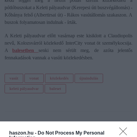
kedd reggel még a hétfői pótlás szerint közlekedteti a
pótlóbuszokat a Keleti pályaudvar (Kerepesi úti buszvégállomás) -
Kőbánya felső (Albertirsai út) - Rákos vasútállomás szakaszon. A
buszok folyamatosan indulnak - írták.
A Keleti pályaudvar előtt vasárnap este kisiklott a Claudiopolis
nevű, Kolozsvárról közlekedő InterCity vonat öt személykocsija.
A
balesetben
senki nem sérült meg, de azóta jelentős
fennakadások vannak a vasúti közlekedésben.
vasút
vonat
közlekedés
újraindulás
keleti pályaudvar
baleset
haszon.hu -
Do Not Process My Personal