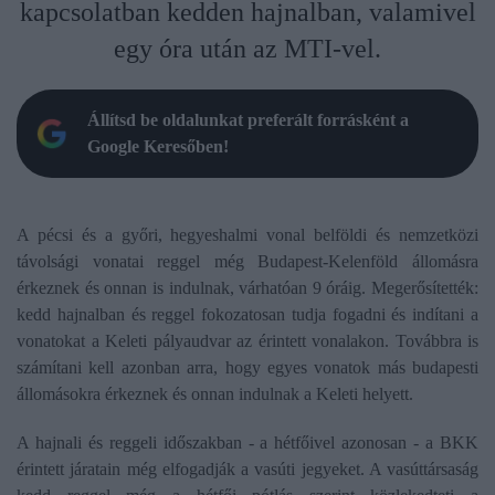
kapcsolatban kedden hajnalban, valamivel
egy óra után az MTI-vel.
Állítsd be oldalunkat preferált forrásként a
Google Keresőben!
A pécsi és a győri, hegyeshalmi vonal belföldi és nemzetközi
távolsági vonatai reggel még Budapest-Kelenföld állomásra
érkeznek és onnan is indulnak, várhatóan 9 óráig. Megerősítették:
kedd hajnalban és reggel fokozatosan tudja fogadni és indítani a
vonatokat a Keleti pályaudvar az érintett vonalakon. Továbbra is
számítani kell azonban arra, hogy egyes vonatok más budapesti
állomásokra érkeznek és onnan indulnak a Keleti helyett.
A hajnali és reggeli időszakban - a hétfőivel azonosan - a BKK
érintett járatain még elfogadják a vasúti jegyeket. A vasúttársaság