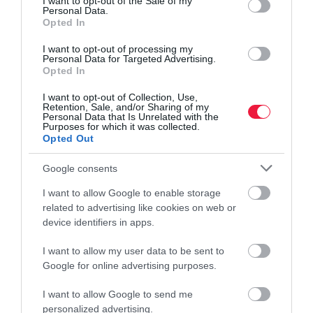
I want to opt-out of the Sale of my
Personal Data.
Opted In
ADÓ
Így változik a NAV nyitvatartása a hőség miatt
I want to opt-out of processing my
Personal Data for Targeted Advertising.
Opted In
Augusztus 3. (hétfő) és augusztus 5. (szerda) között a nem
klimatizált adóhivatali ügyfélpontok csak 12 óráig tartanak nyitva.
I want to opt-out of Collection, Use,
Retention, Sale, and/or Sharing of my
Personal Data that Is Unrelated with the
Purposes for which it was collected.
Opted Out
Google consents
I want to allow Google to enable storage
related to advertising like cookies on web or
device identifiers in apps.
I want to allow my user data to be sent to
Google for online advertising purposes.
I want to allow Google to send me
personalized advertising.