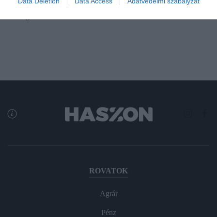
Data Deletion
Data Access
Adatvédelmi szabályzat
csaknem 3900 eurós…
rectangle
ROVATOK
Agrár
Pénz