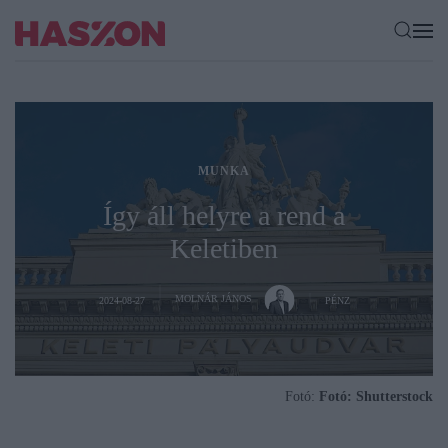
MUNKA
Így áll helyre a rend a
Keletiben
MOLNÁR JÁNOS
2024-08-27
PÉNZ
Fotó:
Fotó: Shutterstock