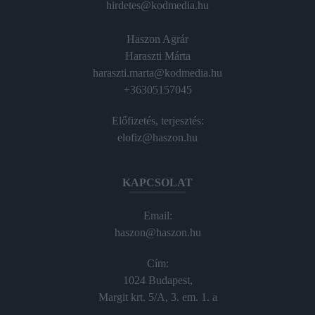
hirdetes@kodmedia.hu
Haszon Agrár
Haraszti Márta
haraszti.marta@kodmedia.hu
+36305157045
Előfizetés, terjesztés:
elofiz@haszon.hu
KAPCSOLAT
Email:
haszon@haszon.hu
Cím:
1024 Budapest,
Margit krt. 5/A, 3. em. 1. a