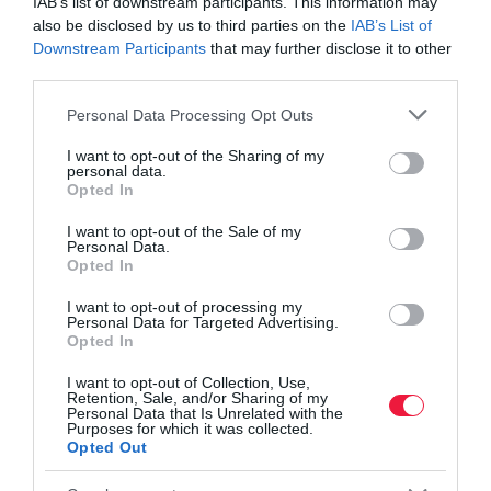
IAB’s list of downstream participants. This information may
also be disclosed by us to third parties on the
IAB’s List of
Downstream Participants
that may further disclose it to other
third parties.
Please note that this website/app uses one or more Google
Personal Data Processing Opt Outs
services and may gather and store information including but
not limited to your visit or usage behaviour. You may click to
I want to opt-out of the Sharing of my
personal data.
grant or deny consent to Google and its third-party tags to
Opted In
use your data for below specified purposes in below Google
consent section.
I want to opt-out of the Sale of my
Personal Data.
Opted In
I want to opt-out of processing my
Personal Data for Targeted Advertising.
Opted In
I want to opt-out of Collection, Use,
Retention, Sale, and/or Sharing of my
Personal Data that Is Unrelated with the
Purposes for which it was collected.
PÉNZ
Opted Out
Már ennyi ajándékpénzzel csábítják a bankok az új