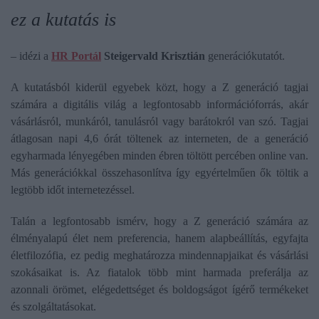
ez a kutatás is
– idézi a
HR Portál
Steigervald Krisztián
generációkutatót.
A kutatásból kiderül egyebek közt, hogy a Z generáció tagjai
számára a digitális világ a legfontosabb információforrás, akár
vásárlásról, munkáról, tanulásról vagy barátokról van szó. Tagjai
átlagosan napi 4,6 órát töltenek az interneten, de a generáció
egyharmada lényegében minden ébren töltött percében online van.
Más generációkkal összehasonlítva így egyértelműen ők töltik a
legtöbb időt internetezéssel.
Talán a legfontosabb ismérv, hogy a Z generáció számára az
élményalapú élet nem preferencia, hanem alapbeállítás, egyfajta
életfilozófia, ez pedig meghatározza mindennapjaikat és vásárlási
szokásaikat is. Az fiatalok több mint harmada preferálja az
azonnali örömet, elégedettséget és boldogságot ígérő termékeket
és szolgáltatásokat.