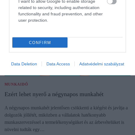
I want to allow Google to enable storage
related to security, including authentication
functionality and fraud prevention, and other
user protection.
CONFIRM
Data Deletion
Data Access
Adatvédelmi szabályzat
MUNKAIDŐ
Ezért lehet nyerő a négynapos munkahét
A négynapos munkahét jelentősen csökkenti a kiégést és javítja a
dolgozók jóllétét, miközben a vállalatok hatékonyabb
munkaszervezéssel a termelékenységüket és az árbevételüket is
növelni tudták egy…