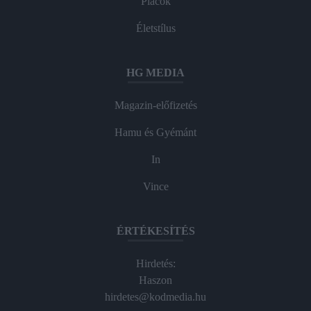
Piacok
Életstílus
HG MEDIA
Magazin-előfizetés
Hamu és Gyémánt
In
Vince
ÉRTÉKESÍTÉS
Hirdetés:
Haszon
hirdetes@kodmedia.hu