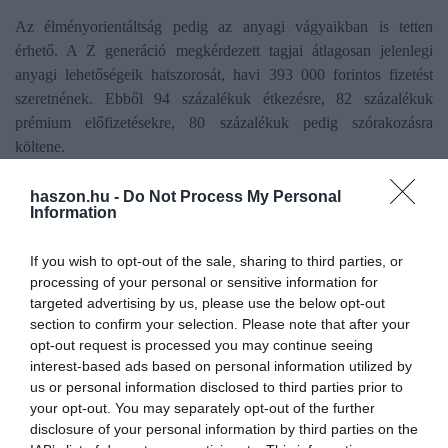
Az élményorientáltság pedig az anyagi vágyaikban is tetten
érhető. A Z generáció megkérdezett tagjai átlagosan jelenlegi
anyagi lehetőségeik hatszorosát, havi 393 000 forintos fizetést
szeretnének. Ebből 94 százalékuk étkezésre, 82 százalékuk
prémium előfizetésekre, 80 százalékuk pedig szórakozásra
költene.
haszon.hu -
Do Not Process My Personal
Information
munka
fizetés
z generáció
felmérés
élmény
If you wish to opt-out of the sale, sharing to third parties, or
processing of your personal or sensitive information for
targeted advertising by us, please use the below opt-out
section to confirm your selection. Please note that after your
opt-out request is processed you may continue seeing
interest-based ads based on personal information utilized by
us or personal information disclosed to third parties prior to
your opt-out. You may separately opt-out of the further
disclosure of your personal information by third parties on the