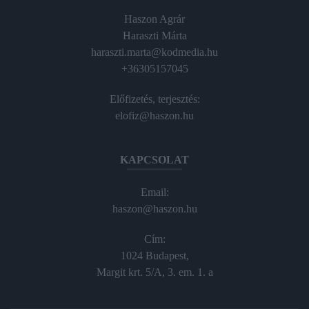
Haszon Agrár
Haraszti Márta
haraszti.marta@kodmedia.hu
+36305157045
Előfizetés, terjesztés:
elofiz@haszon.hu
KAPCSOLAT
Email:
haszon@haszon.hu
Cím:
1024 Budapest,
Margit krt. 5/A, 3. em. 1. a