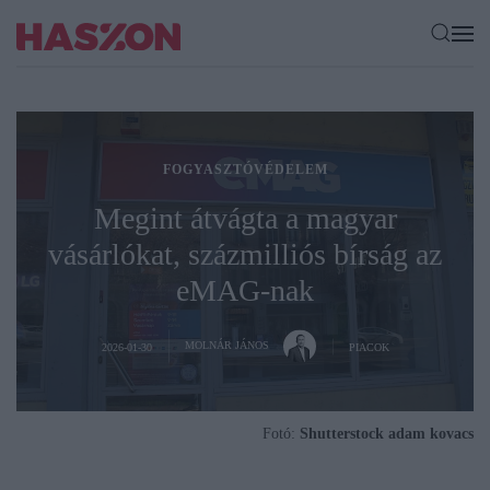
FOGYASZTÓVÉDELEM
Megint átvágta a magyar
vásárlókat, százmilliós bírság az
eMAG-nak
MOLNÁR JÁNOS
2026-01-30
PIACOK
Fotó:
Shutterstock adam kovacs