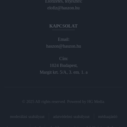
Előfizetés, terjesztés:
elofiz@haszon.hu
KAPCSOLAT
Email:
haszon@haszon.hu
Cím:
1024 Budapest,
Margit krt. 5/A, 3. em. 1. a
© 2025 All rights reserved. Powered by
HG Media
.
moderálási szabályzat
adatvédelmi szabályzat
médiaajánló