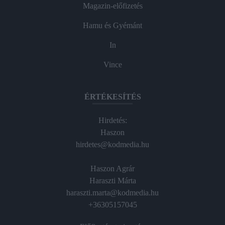
Magazin-előfizetés
Hamu és Gyémánt
In
Vince
ÉRTÉKESÍTÉS
Hirdetés:
Haszon
hirdetes@kodmedia.hu
Haszon Agrár
Haraszti Márta
haraszti.marta@kodmedia.hu
+36305157045