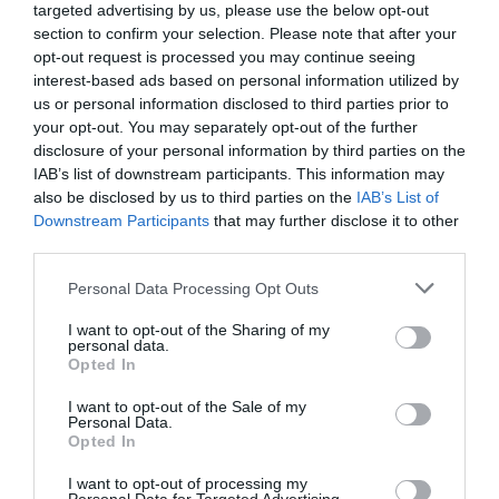
targeted advertising by us, please use the below opt-out
folyamatban van.
section to confirm your selection. Please note that after your
opt-out request is processed you may continue seeing
Magyarországon az eMAG oldal mögött álló cég a eMAG
interest-based ads based on personal information utilized by
Magyarország Kft., amelyet a Dante International S.A. birtokol.
us or personal information disclosed to third parties prior to
Az utóbbi Romániában, Bukarestben van bejegyezve és ez az
your opt-out. You may separately opt-out of the further
online áruház tényleges anyavállalata.
disclosure of your personal information by third parties on the
IAB’s list of downstream participants. This information may
also be disclosed by us to third parties on the
IAB’s List of
Olvasd el ezt is!
Downstream Participants
that may further disclose it to other
third parties.
Az eMAG 3 milliárdos vállalását vizsgálja a GVH
Please note that this website/app uses one or more Google
"Őrült napok": Újra nekiment a GVH az eMAG-
Personal Data Processing Opt Outs
services and may gather and store information including but
nak
not limited to your visit or usage behaviour. You may click to
I want to opt-out of the Sharing of my
Számháború élesben, keményen lecsapott a
personal data.
grant or deny consent to Google and its third-party tags to
Opted In
versenyhivatal az eMAG-ra
use your data for below specified purposes in below Google
consent section.
I want to opt-out of the Sale of my
Personal Data.
Opted In
I want to opt-out of processing my