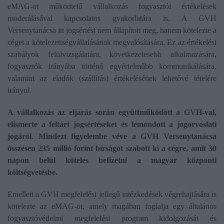
eMAG-ot működtető vállalkozás fogyasztói értékelések
moderálásával kapcsolatos gyakorlatára is. A GVH
Versenytanácsa itt jogsértést nem állapított meg, hanem kötelezte a
céget a kötelezettségvállalásának megvalósítására. Ez az értékelési
szabályok felülvizsgálatára, következetesebb alkalmazására,
fogyasztók irányába történő egyértelműbb kommunikálására,
valamint az eladók (szállítás) értékelésének lehetővé tételére
irányul.
A vállalkozás az eljárás során együttműködött a GVH-val,
elismerte a feltárt jogsértéseket és lemondott a jogorvoslati
jogáról
.
Mindezt figyelembe véve a GVH Versenytanácsa
összesen 235 millió forint bírságot szabott ki a cégre, amit 30
napon belül köteles befizetni a magyar központi
költségvetésbe.
Emellett a GVH megfelelési jellegű intézkedések végrehajtására is
kötelezte az eMAG-ot, amely magában foglalja egy általános
fogyasztóvédelmi megfelelési program kidolgozását és