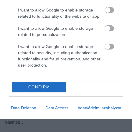
I want to allow Google to enable storage
related to functionality of the website or app.
I want to allow Google to enable storage
related to personalization.
I want to allow Google to enable storage
related to security, including authentication
functionality and fraud prevention, and other
user protection.
ADÓ
Bagóért kínálnak egy erdei szállodát a NAV
árverésén
CONFIRM
Egy budapesti lakás áráról, 84,5 millió forintról indul a licit a
Data Deletion
Data Access
Adatvédelmi szabályzat
Salgótarjánhoz közeli természetvédelmi területen fekvő Salgó
Hotelért. A 37 szobás szállodáért versengők augusztus 10-től
tehetnek…