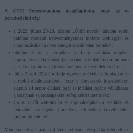
A GVH Versenytanácsa megállapította, hogy az e-
kereskedelmi cég:
a 2023. július 25-28. közötti „Őrült napok” akciója során
valótlan mértékű kedvezményekkel hirdette weblapján és
alkalmazásában a divat kategória számtalan termékét;
október 31-től a termékek (várható) szállítási idejével
kapcsolatos tájékoztatási gyakorlatának kialakítása során nem
a szakmai gondosság követelményének megfelelően járt el;
július 22-től 2024 áprilisáig egyes termékeket a honlapján és
a mobil alkalmazásában, hogy a fogyasztók jogszabályon
alapuló 14 napos elállási jogát és jótállási jogát a vállalkozás
ajánlatának sajátosságaként (előnyként) tüntette fel;
április 17-től weboldalán és applikációjában a szállítási és
utánvételi költségeket homályos, érthetetlen, követhetetlen
módon tüntette fel.
Mindemellett a Gazdasági Versenyhivatal vizsgálata kiterjedt az