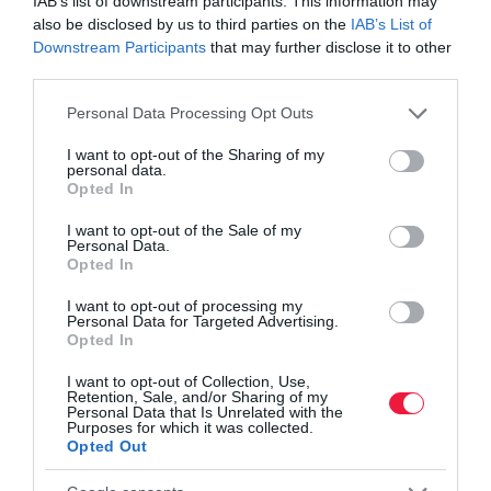
IAB’s list of downstream participants. This information may
also be disclosed by us to third parties on the
IAB’s List of
Downstream Participants
that may further disclose it to other
third parties.
Olvasd el ezt is!
Please note that this website/app uses one or more Google
Personal Data Processing Opt Outs
Erős jegybankelnöki üzenetek a kamatvágás után
services and may gather and store information including but
not limited to your visit or usage behaviour. You may click to
I want to opt-out of the Sharing of my
personal data.
grant or deny consent to Google and its third-party tags to
Opted In
use your data for below specified purposes in below Google
forintárfolyam
erősödés
veszteség
ipar
export
consent section.
I want to opt-out of the Sale of my
Personal Data.
Opted In
I want to opt-out of processing my
Personal Data for Targeted Advertising.
Opted In
I want to opt-out of Collection, Use,
Retention, Sale, and/or Sharing of my
Personal Data that Is Unrelated with the
Purposes for which it was collected.
Opted Out