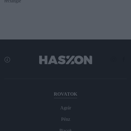
rectangle
ROVATOK
Agrár
Pénz
Piacok