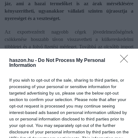
jár, ami a hazai termelőket is az árak mérséklésére
kényszerítheti, ugyanakkor vállalati szinten újraosztja a
nyereséget és a veszteséget.
Az exportvezérelt nagyobb cégek jövedelmezőségének
csökkenése hosszabb távon visszavetheti a külkereskedelmi
többletet és a folyó fizetési mérleget. Továbbá az olcsóbb import
nyomás alá helyezi főleg a belföldi piacra termelő cégeket: a GKI
haszon.hu -
Do Not Process My Personal
adatai szerint az importált javak az első hat hónapban várhatóan 8
Information
százalékkal olcsóbbá válnak, ami a hazai piacra termelők
versenyhátrányát növeli.
If you wish to opt-out of the sale, sharing to third parties, or
processing of your personal or sensitive information for
Így áll ma a forint
targeted advertising by us, please use the below opt-out
section to confirm your selection. Please note that after your
opt-out request is processed you may continue seeing
Az eurót 354,46 forinton jegyezték reggel hét órakor a hétfő esti
interest-based ads based on personal information utilized by
354,54 forint után. A dollár jegyzése 310,32 forintról 311,20
us or personal information disclosed to third parties prior to
forintra emelkedett, a svájci frank pedig 384 forintról 384,34
your opt-out. You may separately opt-out of the further
forintra drágult.
disclosure of your personal information by third parties on the