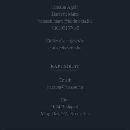
Haszon Agrár
Haraszti Márta
haraszti.marta@kodmedia.hu
+36305157045
Előfizetés, terjesztés:
elofiz@haszon.hu
KAPCSOLAT
Email:
haszon@haszon.hu
Cím:
1024 Budapest,
Margit krt. 5/A, 3. em. 1. a