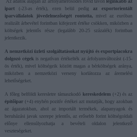
Az adatok alapján az árfolyamerősödés rövid távon
leginkább az
ipart
(-23-as érték), ezen belül pedig
az exportorientált
iparvállalatok jövedelmezőségét rontotta,
mivel az euróban
realizált árbevétel forintban kifejezett értéke csökken, miközben a
költségek jelentős része (legalább 20-25 százalék) forintban
jelentkezik.
A nemzetközi üzleti szolgáltatásokat nyújtó és exportpiacokra
dolgozó cégek
is negatívan értékelték az árfolyamváltozást (-15-
ös érték), mivel költségeik között magas a bérköltségek aránya,
miközben a nemzetközi verseny korlátozza az áremelési
lehetőségeket.
A főleg belföldi keresletre támaszkodó
kereskedelem
(+2) és az
építőipar
(+4) enyhén pozitív értékei azt mutatják, hogy azokban
az ágazatokban, ahol az importált termékek, alapanyagok és
beruházási javak szerepe jelentős, az erősebb forint költségoldali
előnye ellensúlyozhatja a bevételi oldalon jelentkező
veszteségeket.