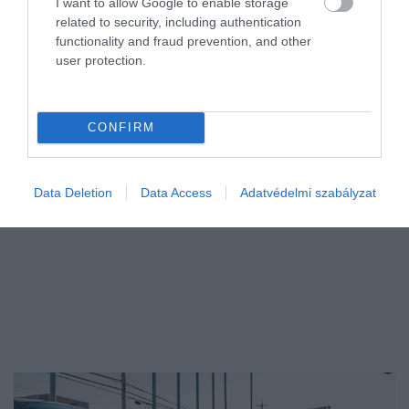
I want to allow Google to enable storage
related to security, including authentication
Négy új eljárást indított idén, így most összesen 21 kartellügyet
functionality and fraud prevention, and other
vizsgál a Gazdasági Versenyhivatal. A GVH az Integritás
user protection.
Hatóságtól kapott minden jelzést megvizsgált, és döntő
többségükben…
CONFIRM
Data Deletion
Data Access
Adatvédelmi szabályzat