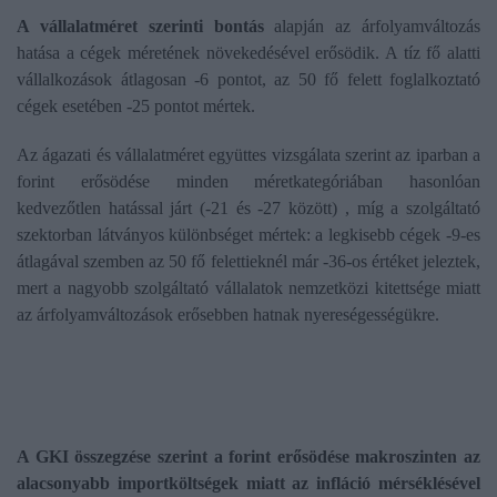
A vállalatméret szerinti bontás
alapján az árfolyamváltozás
hatása a cégek méretének növekedésével erősödik. A tíz fő alatti
vállalkozások átlagosan -6 pontot, az 50 fő felett foglalkoztató
cégek esetében -25 pontot mértek.
Az ágazati és vállalatméret együttes vizsgálata szerint az iparban a
forint erősödése minden méretkategóriában hasonlóan
kedvezőtlen hatással járt (-21 és -27 között) , míg a szolgáltató
szektorban látványos különbséget mértek: a legkisebb cégek -9-es
átlagával szemben az 50 fő felettieknél már -36-os értéket jeleztek,
mert a nagyobb szolgáltató vállalatok nemzetközi kitettsége miatt
az árfolyamváltozások erősebben hatnak nyereségességükre.
A GKI összegzése szerint a forint erősödése makroszinten az
alacsonyabb importköltségek miatt az infláció mérséklésével