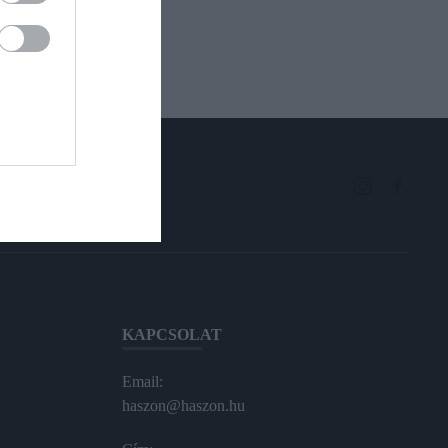
KAPCSOLAT
Email:
haszon@haszon.hu