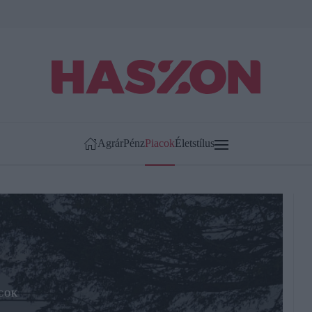
Agrár
Pénz
Piacok
Életstílus
COK