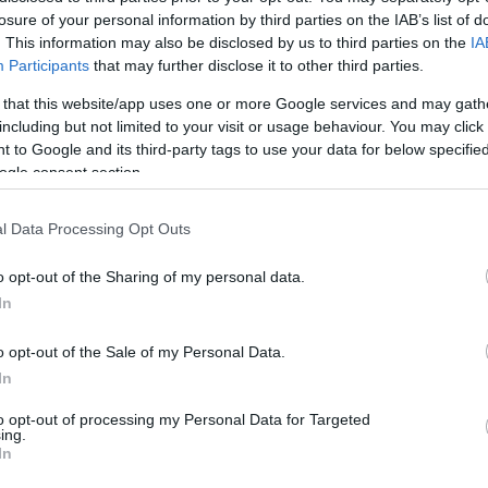
Ú
losure of your personal information by third parties on the IAB’s list of
l
. This information may also be disclosed by us to third parties on the
IA
v
Participants
that may further disclose it to other third parties.
g
 that this website/app uses one or more Google services and may gath
including but not limited to your visit or usage behaviour. You may click 
 to Google and its third-party tags to use your data for below specifi
ogle consent section.
l Data Processing Opt Outs
o opt-out of the Sharing of my personal data.
tó az elkövetkező hónapokban.
In
o opt-out of the Sale of my Personal Data.
rált forrásként a Google Keresőben!
In
to opt-out of processing my Personal Data for Targeted
ing.
In