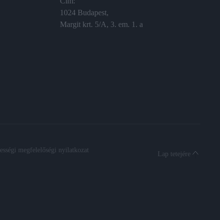
Cím:
1024 Budapest,
Margit krt. 5/A, 3. em. 1. a
sségi megfelelőségi nyilatkozat
Lap tetejére