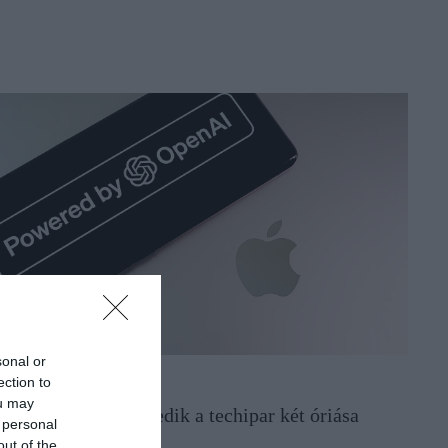
sonal or
ection to
OG
ou may
urva vádak: pereskedik a techipar két óriása
 personal
out of the