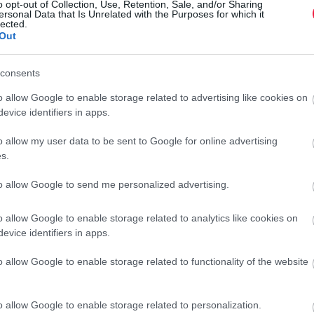
o opt-out of Collection, Use, Retention, Sale, and/or Sharing
ersonal Data that Is Unrelated with the Purposes for which it
nger partján. Hat évvel ezelőtt 6 millió forintért lehetett
lected.
Out
rint alatt egy csónakházhoz sem lehet hozzájutni. Ugyan volt
ezni, hogy kidurran a balatoni ingatlanlufi, ez végül nem
nság eredményeként a Balaton a legfelkapottabb úti cél
consents
etet is generál az ingatlanpiacon.
o allow Google to enable storage related to advertising like cookies on
evice identifiers in apps.
o allow my user data to be sent to Google for online advertising
s.
rint szemléletbeli különbség érzékelhető a korábbi évekhez
F
okan nem adták el nyáron a házukat a Balaton partján, mert
S
to allow Google to send me personalized advertising.
egen lesznek, akik ha februárig nem találnak vevőt, akkor
v
zzel pedig folyamatosan pumpálják fel az árakat.
o allow Google to enable storage related to analytics like cookies on
evice identifiers in apps.
A
m
yékén
bérleti díjak
balatoni nyaraló
o allow Google to enable storage related to functionality of the website
s
A
r
o allow Google to enable storage related to personalization.