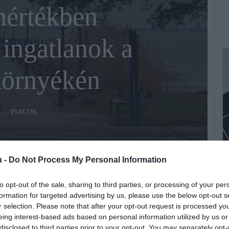
értékben
 ingatlanok a
környékén
PIACOK
u -
Do Not Process My Personal Information
to opt-out of the sale, sharing to third parties, or processing of your per
formation for targeted advertising by us, please use the below opt-out s
J
Fotó:
Photo by László Glatz on Unsplash
r selection. Please note that after your opt-out request is processed y
D
eing interest-based ads based on personal information utilized by us or
disclosed to third parties prior to your opt-out. You may separately opt-