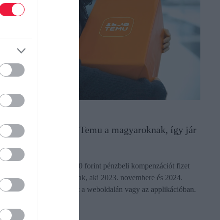
OGYASZTÓVÉDELEM
zázmilliókat fizet a Temu a magyaroknak, így jár
issza a pénz
 kínai kereskedőóriás 2000 forint pénzbeli kompenzációt fizet
inden magyar fogyasztónak, aki 2023. novembere és 2024.
zeptembere között vásárolt a weboldalán vagy az applikációban.
z érintettek…
ectangle