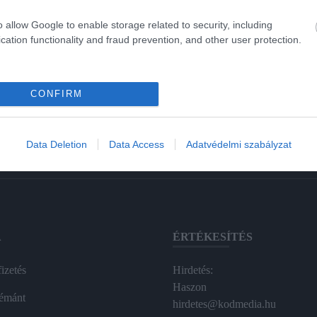
o allow Google to enable storage related to security, including
cation functionality and fraud prevention, and other user protection.
CONFIRM
Data Deletion
Data Access
Adatvédelmi szabályzat
A
ÉRTÉKESÍTÉS
izetés
Hirdetés:
Haszon
émánt
hirdetes@kodmedia.hu