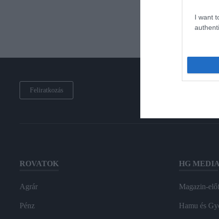
I want t
authenti
Feliratkozás
ROVATOK
HG MEDI
Agrár
Magazin-előf
Pénz
Hamu és Gy