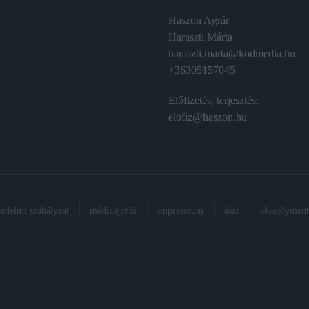
Haszon Agrár
Haraszti Márta
haraszti.marta@kodmedia.hu
+36305157045
Előfizetés, terjesztés:
elofiz@haszon.hu
védelmi szabályzat
médiaajánló
impresszum
ászf
akadálymente