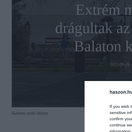
Extrém m
drágultak az
Balaton 
2021-09-28
haszon.h
If you wish 
sensitive in
Balatoni móló látképe
confirm you
continue se
information 