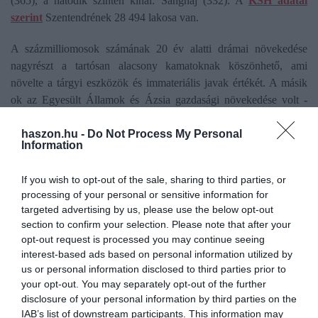
(365), a hatodik szintén kínai: Sanghaj (332). A
KSH adatai
szerint
Szentendrének 28 494 lakosa van.
A százmilliomosok számának 20 év alatti drámai növekedése
nagyrészt a tartósan alacsony kamatoknak köszönhető, ami
növelte a tárgyi eszközök és immateriális javak értékét. A másik
ok az Egyesült Államok és Ázsia gazdasági növekedése volt -
vélték szakértők.
haszon.hu -
Do Not Process My Personal
Information
Ezek a tényezők különösen jelentős szerepet játszottak a
milliárdosok számának növekedésében is. Számuk a 2003. évi
If you wish to opt-out of the sale, sharing to third parties, or
kevesebb mint 500-ról idén 2600-ra emelkedett, azaz húsz év alatt
processing of your personal or sensitive information for
több mint ötszörösére nőtt. A milliárdosok legtöbbje, 69, San
targeted advertising by us, please use the below opt-out
Franciscóban és környékén él. A lista második helyén New York
section to confirm your selection. Please note that after your
áll 62 milliárdossal, illetve 44-44 milliárdos van Los Angelesben
opt-out request is processed you may continue seeing
és Pekingben. Európában London vezeti a milliárdosok listáját 36
interest-based ads based on personal information utilized by
személlyel.
us or personal information disclosed to third parties prior to
your opt-out. You may separately opt-out of the further
A gazdasági körülmények jelenlegi változásai, köztük a kamatok
disclosure of your personal information by third parties on the
IAB’s list of downstream participants. This information may
emelkedése valószínűleg a százmilliomosok száma növekedési