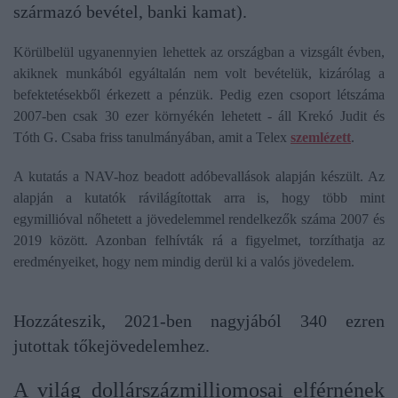
származó bevétel, banki kamat).
Körülbelül ugyanennyien lehettek az országban a vizsgált évben,
akiknek munkából egyáltalán nem volt bevételük, kizárólag a
befektetésekből érkezett a pénzük. Pedig ezen csoport létszáma
2007-ben csak 30 ezer környékén lehetett - áll Krekó Judit és
Tóth G. Csaba friss tanulmányában, amit a Telex
szemlézett
.
A kutatás a NAV-hoz beadott adóbevallások alapján készült. Az
alapján a kutatók rávilágítottak arra is, hogy több mint
egymillióval nőhetett a jövedelemmel rendelkezők száma 2007 és
2019 között. Azonban felhívták rá a figyelmet, torzíthatja az
eredményeiket, hogy nem mindig derül ki a valós jövedelem.
Hozzáteszik, 2021-ben nagyjából 340 ezren
jutottak tőkejövedelemhez.
A világ dollárszázmilliomosai elférnének