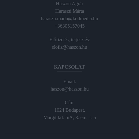
Haszon Agrár
Haraszti Márta
haraszti.marta@kodmedia.hu
+36305157045
Előfizetés, terjesztés:
elofiz@haszon.hu
KAPCSOLAT
Email:
haszon@haszon.hu
Cím:
1024 Budapest,
Margit krt. 5/A, 3. em. 1. a