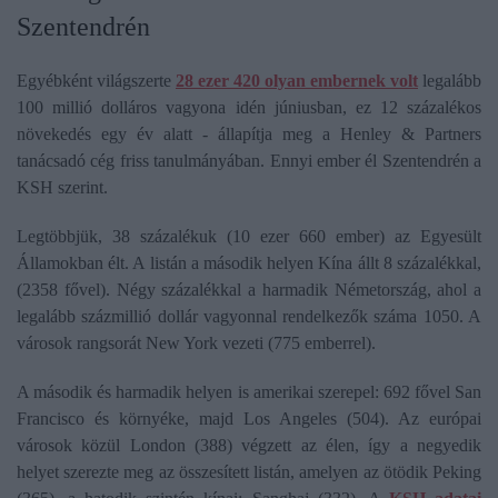
Szentendrén
Egyébként világszerte
28 ezer 420 olyan embernek volt
legalább
100 millió dolláros vagyona idén júniusban, ez 12 százalékos
növekedés egy év alatt - állapítja meg a Henley & Partners
tanácsadó cég friss tanulmányában. Ennyi ember él Szentendrén a
KSH szerint.
Legtöbbjük, 38 százalékuk (10 ezer 660 ember) az Egyesült
Államokban élt. A listán a második helyen Kína állt 8 százalékkal,
(2358 fővel). Négy százalékkal a harmadik Németország, ahol a
legalább százmillió dollár vagyonnal rendelkezők száma 1050. A
városok rangsorát New York vezeti (775 emberrel).
A második és harmadik helyen is amerikai szerepel: 692 fővel San
Francisco és környéke, majd Los Angeles (504). Az európai
városok közül London (388) végzett az élen, így a negyedik
helyet szerezte meg az összesített listán, amelyen az ötödik Peking