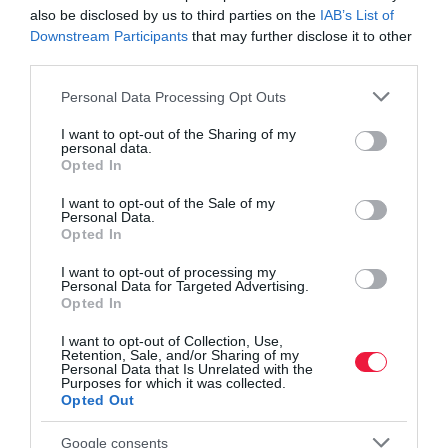
also be disclosed by us to third parties on the
IAB’s List of
ütemének lassulását okozza. A Henley előrejelzése szerint a
Downstream Participants
that may further disclose it to other
következő tíz évben az ilyen vagyonnal rendelkezők száma 38
third parties.
százalékkal, mintegy 39 ezerre nő.
Please note that this website/app uses one or more Google
Personal Data Processing Opt Outs
services and may gather and store information including but
not limited to your visit or usage behaviour. You may click to
I want to opt-out of the Sharing of my
befektetés
bevétel
jövedelem
ksh
magyarok
personal data.
grant or deny consent to Google and its third-party tags to
Opted In
nav
tőkejövedelem
use your data for below specified purposes in below Google
consent section.
I want to opt-out of the Sale of my
Personal Data.
Opted In
I want to opt-out of processing my
Personal Data for Targeted Advertising.
Opted In
I want to opt-out of Collection, Use,
Retention, Sale, and/or Sharing of my
Personal Data that Is Unrelated with the
Purposes for which it was collected.
Opted Out
Google consents