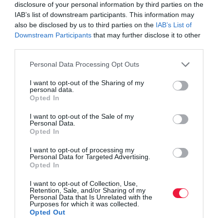
disclosure of your personal information by third parties on the
IAB’s list of downstream participants. This information may
also be disclosed by us to third parties on the
IAB’s List of
Downstream Participants
that may further disclose it to other
third parties.
Please note that this website/app uses one or more Google
Personal Data Processing Opt Outs
services and may gather and store information including but
not limited to your visit or usage behaviour. You may click to
I want to opt-out of the Sharing of my
personal data.
grant or deny consent to Google and its third-party tags to
Opted In
use your data for below specified purposes in below Google
consent section.
I want to opt-out of the Sale of my
Personal Data.
Opted In
I want to opt-out of processing my
Personal Data for Targeted Advertising.
Opted In
I want to opt-out of Collection, Use,
Retention, Sale, and/or Sharing of my
Personal Data that Is Unrelated with the
Purposes for which it was collected.
Opted Out