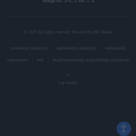
Margit krt. 5/A, 3. em. 1. a
© 2025 All rights reserved. Powered by
HG Media
.
moderálási szabályzat
adatvédelmi szabályzat
médiaajánló
impresszum
ászf
akadálymentességi megfelelőségi nyilatkozat
Lap tetejére