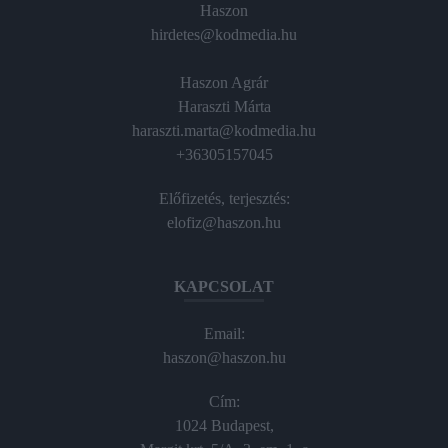
Haszon
hirdetes@kodmedia.hu
Haszon Agrár
Haraszti Márta
haraszti.marta@kodmedia.hu
+36305157045
Előfizetés, terjesztés:
elofiz@haszon.hu
KAPCSOLAT
Email:
haszon@haszon.hu
Cím:
1024 Budapest,