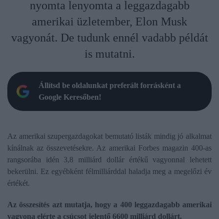
nyomta lenyomta a leggazdagabb
amerikai üzletember, Elon Musk
vagyonát. De tudunk ennél vadabb példát
is mutatni.
Állítsd be oldalunkat preferált forrásként a
Google Keresőben!
Az amerikai szupergazdagokat bemutató listák mindig jó alkalmat
kínálnak az összevetésekre. Az amerikai Forbes magazin 400-as
rangsorába idén 3,8 milliárd dollár értékű vagyonnal lehetett
bekerülni. Ez egyébként félmilliárddal haladja meg a megelőzi év
értékét.
Az összesítés azt mutatja, hogy a 400 leggazdagabb amerikai
vagyona elérte a csúcsot jelentő 6600 milliárd dollárt.