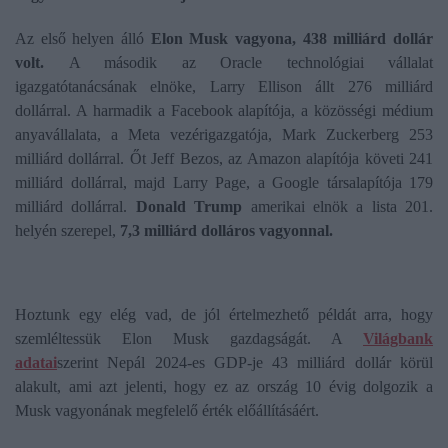
Az első helyen álló
Elon Musk vagyona, 438 milliárd dollár
volt.
A második az Oracle technológiai vállalat
igazgatótanácsának elnöke, Larry Ellison állt 276 milliárd
dollárral. A harmadik a Facebook alapítója, a közösségi médium
anyavállalata, a Meta vezérigazgatója, Mark Zuckerberg 253
milliárd dollárral. Őt Jeff Bezos, az Amazon alapítója követi 241
milliárd dollárral, majd Larry Page, a Google társalapítója 179
milliárd dollárral.
Donald Trump
amerikai elnök a lista 201.
helyén szerepel,
7,3 milliárd dolláros vagyonnal.
Hoztunk egy elég vad, de jól értelmezhető példát arra, hogy
szemléltessük Elon Musk gazdagságát. A
Világbank
adatai
szerint Nepál 2024-es GDP-je 43 milliárd dollár körül
alakult, ami azt jelenti, hogy ez az ország 10 évig dolgozik a
Musk vagyonának megfelelő érték előállításáért.