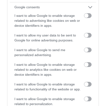
ADÓ
Google consents
Bagóért kínálnak egy erdei szállodát a NAV
I want to allow Google to enable storage
árverésén
related to advertising like cookies on web or
device identifiers in apps.
Egy budapesti lakás áráról, 84,5 millió forintról indul a licit a
Salgótarjánhoz közeli természetvédelmi területen fekvő Salgó
I want to allow my user data to be sent to
Hotelért. A 37 szobás szállodáért versengők augusztus 10-től
Google for online advertising purposes.
tehetnek…
I want to allow Google to send me
personalized advertising.
I want to allow Google to enable storage
related to analytics like cookies on web or
device identifiers in apps.
I want to allow Google to enable storage
related to functionality of the website or app.
I want to allow Google to enable storage
related to personalization.