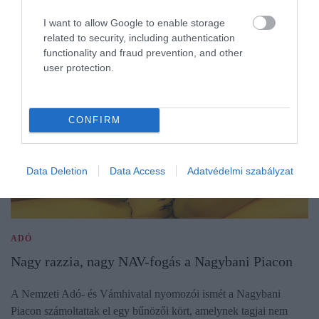
I want to allow Google to enable storage
related to security, including authentication
functionality and fraud prevention, and other
user protection.
CONFIRM
Data Deletion
Data Access
Adatvédelmi szabályzat
ADÓ
Nagy razzia, nagy NAV-fogás a Nagybani Piacon
A Nemzeti Adó- és Vámhivatal nyomozói ismét a Nagybani
Piacon számoltattak el egy bűnözői kört, amelynek tagjai nem