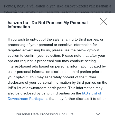
Fontos, hogy a vállalatok olyan iskolaszövetkezetet válasszanak a
toborzáshoz, amely nagy tagsággal és több évtizedes tapasztalattal
rendelkezik. A MŰISZ felmérése szerint a diákok elsősorban azt
haszon.hu -
Do Not Process My Personal
az iskolaszövetkezetet választják, amely a legszélesebb
Information
álláskínálattal rendelkezik. A több mint 400 megkérdezett több
mint egynegyede ezt a szempontot tartja elsődlegesen szem előtt.
If you wish to opt-out of the sale, sharing to third parties, or
A diákok a választási preferenciák közül kiemelték a
processing of your personal or sensitive information for
megbízhatóságot, a kommunikáció minőségét, és a gyors
targeted advertising by us, please use the below opt-out
ügyintézést is.
section to confirm your selection. Please note that after your
opt-out request is processed you may continue seeing
interest-based ads based on personal information utilized by
„Ezek a stabil, jól működő szervezetek képesek a legrövidebb idő
us or personal information disclosed to third parties prior to
alatt a legtöbb, a feladatra legalkalmasabb jelöltet biztosítani,
your opt-out. You may separately opt-out of the further
miközben kiforrott toborzási csatornákat és modern, digitális
disclosure of your personal information by third parties on the
adminisztrációs megoldásokat kínálnak a széles munkavállalói
IAB’s list of downstream participants. This information may
adatbázis mellé” – tette hozzá.
also be disclosed by us to third parties on the
IAB’s List of
Downstream Participants
that may further disclose it to other
third parties.
Please note that this website/app uses one or more Google
Personal Data Processing Opt Outs
diákmunka
munka
változás
foglalkoztatás