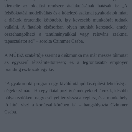
kiemelte az oktatási rendszer átalakulásának hatásait is: „A
felsőoktatási modellváltás és a kötelező szakmai gyakorlatok miatt
a diákok órarendje kötöttebb, így kevesebb munkaórát tudnak
vállalni. A fiatalok elsősorban olyan munkát keresnek, amely
összehangolható a tanulmányaikkal vagy releváns szakmai
tapasztalatot ad” – sorolta Czimmer Csaba.
A MŰISZ szakértője szerint a diákmunka ma már messze túlmutat
az egyszerű létszámfeltöltésen; ez a legfontosabb employer
branding eszközök egyike.
"A gyakornoki program egy kiváló utánpótlás-építési lehetőség a
cégek számára. Ha egy fiatal pozitív élményekkel távozik, később
pályakezdőként nagy eséllyel tér vissza a céghez, és a munkahely
jó hírét viszi a kortársai körében is" – hangsúlyozta Czimmer
Csaba.