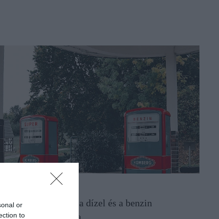
ZEMANYAGOK
ltérő pályán mozog a dízel és a benzin
sonal or
agykereskedelmi ára
ection to