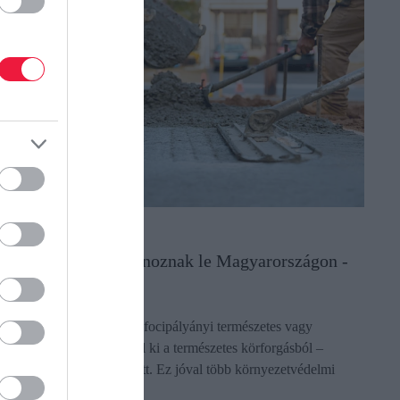
ÖRNYEZETVÉDELEM
kkora területet betonoznak le Magyarországon -
aponta
azánkban naponta 11–13 focipályányi természetes vagy
ezőgazdasági terület kerül ki a természetes körforgásból –
eépítés vagy burkolás miatt. Ez jóval több környezetvédelmi
roblémánál: hatással…