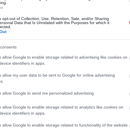
ing.
In
o opt-out of Collection, Use, Retention, Sale, and/or Sharing
an felmondták, majd hétfőn a Dunarolling Dunai Vasmű
ersonal Data that Is Unrelated with the Purposes for which it
lected.
-jén pedig a Duna Furnace Dunai Vasmű Kft. dolgozói is
Out
a
Magyar Hang.
consents
rdeklődik: egy kínai és egy cseh vállalat. Ezzel szemben a
rkezett.
o allow Google to enable storage related to advertising like cookies on
evice identifiers in apps.
újvárosi vállalat válsága évek óta húzódik. A tömeges
o allow my user data to be sent to Google for online advertising
K
tóban. A munkavállalók helyzete azért is kiábrándító, mert
s.
tt perüket, ami jelentős anyagi veszteséget jelent számukra.
E
n
to allow Google to send me personalized advertising.
H
o allow Google to enable storage related to analytics like cookies on
 szerint 728 milliárd forintos adósságállományt halmozott
m
evice identifiers in apps.
, jelentős állami pénzeket felemésztő kísérletek rendre
b
o allow Google to enable storage related to functionality of the website
p