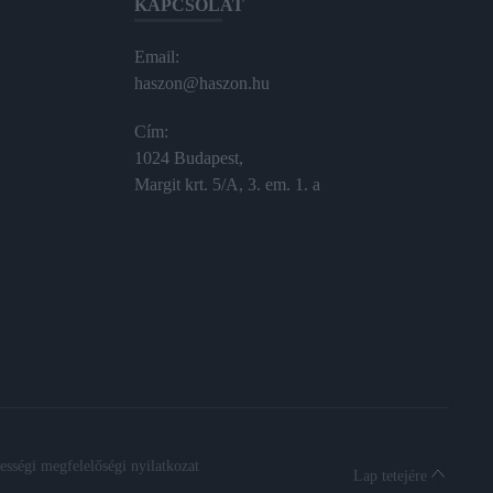
KAPCSOLAT
Email:
haszon@haszon.hu
Cím:
1024 Budapest,
Margit krt. 5/A, 3. em. 1. a
sségi megfelelőségi nyilatkozat
Lap tetejére