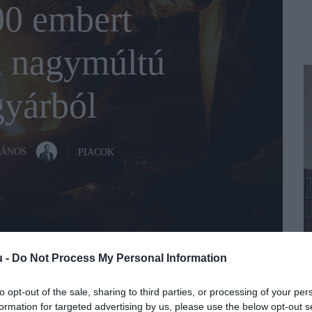
0 embert
a nagymúltú
gyárból
JÁNOS
PIACOK
u -
Do Not Process My Personal Information
Ü
Fotó:
Francisco Fernandes/Unsplash
E
to opt-out of the sale, sharing to third parties, or processing of your per
n
formation for targeted advertising by us, please use the below opt-out s