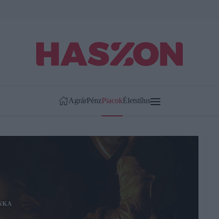
Agrár
Pénz
Piacok
Életstílus
NKA