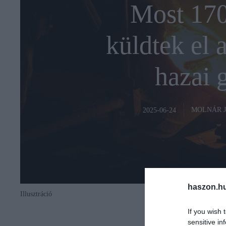
Most 170
küldtek el 
hazai 
MOLNÁR 
2025-06-24
haszon.h
Illusztráció
If you wish 
sensitive in