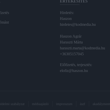
A
ÉRTÉKESÍTÉS
izetés
Hirdetés:
Haszon
émánt
hirdetes@kodmedia.hu
Haszon Agrár
Haraszti Márta
haraszti.marta@kodmedia.hu
+36305157045
Előfizetés, terjesztés:
elofiz@haszon.hu
védelmi szabályzat
médiaajánló
impresszum
ászf
akadálymente