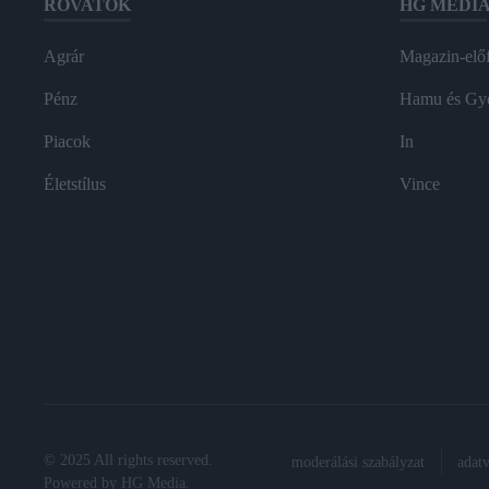
ROVATOK
HG MEDI
Agrár
Magazin-előf
Pénz
Hamu és Gy
Piacok
In
Életstílus
Vince
© 2025 All rights reserved.
moderálási szabályzat
adat
Powered by
HG Media
.