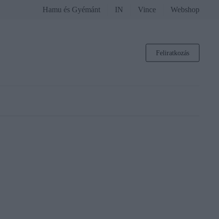
Hamu és Gyémánt
IN
Vince
Webshop
Feliratkozás