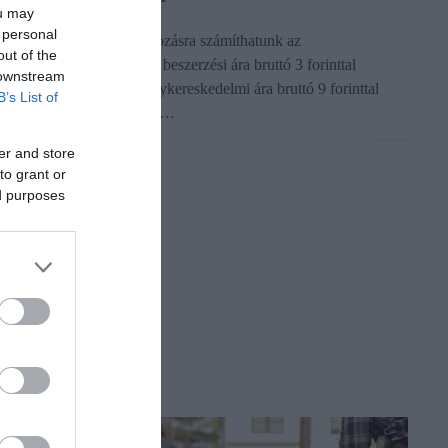
ou may
 personal
sütörtökön további árváltozásra számíthatunk az
out of the
zemanyagoknál. A benzin beszerzési ára bruttó 3 forinttal
 downstream
sökken, míg a gázolaj nagykereskedelmi ára bruttó 9 forinttal
B’s List of
melkedik. Kérdéses, hogy…
er and store
to grant or
ed purposes