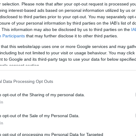
r selection. Please note that after your opt-out request is processed y
eing interest-based ads based on personal information utilized by us or
C
disclosed to third parties prior to your opt-out. You may separately opt-
ü
losure of your personal information by third parties on the IAB’s list of
c
. This information may also be disclosed by us to third parties on the
IA
e
Participants
that may further disclose it to other third parties.
 that this website/app uses one or more Google services and may gath
including but not limited to your visit or usage behaviour. You may click 
 to Google and its third-party tags to use your data for below specifi
ogle consent section.
l Data Processing Opt Outs
ok a Dunaferr utódvállalatainál. A
izonytalan. A Dunarolling Dunai Vasmű
o opt-out of the Sharing of my personal data.
In
elbúcsúztak, a Duna Furnace dolgozói
elmondásukat, írja a Magyar Hang.
o opt-out of the Sale of my Personal Data.
In
to opt-out of processing my Personal Data for Targeted
rált forrásként a Google Keresőben!