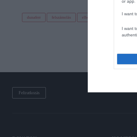
or app.
I want t
dunaferr
felszámolás
elbocsátások
dolgozók
I want t
authenti
Feliratkozás