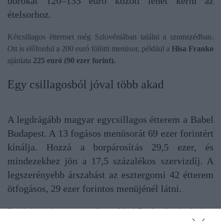
borokat 120–135 euró között lehet kérni az
ételsorhoz.
Kétcsillagos éttermet még Szlovéniában találni a szomszédban.
Ott is előfordul a 200 euró fölötti menüsor, például a
Hisa Franko
ajánlata
225 euró
(90 ezer forint)
.
Egy csillagosból jóval több akad
A legdrágább magyar egycsillagos étterem a Babel
Budapest. A 13 fogásos menüsorát 69 ezer forintért
kínálja. Hozzá a borpárosítás 29,5 ezer, és
mindezekhez jön a 17,5 százalékos szervizdíj. A
legszerényebb árszabást az esztergomi 42 étterem
ötfogásos, 29 ezer forintos menüjénél látni.
Ezekkel szemben az egycsillagos
bécsi Duchardt négyfogásos