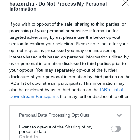
menüsora 85 euró (34 ezer forint), az ötfogásos 95 euró, a
haszon.hu -
Do Not Process My Personal
hatfogásos 110 euró.
A szervizdíj 6,5 euró (2,6 ezer forint).
Information
Kicsit távolabb, Prágában a
Field
és a
La Degustation Boheme
If you wish to opt-out of the sale, sharing to third parties, or
Bourgeoise
áttermeknek van egy-egy Michelin-csillaga. Az
processing of your personal or sensitive information for
targeted advertising by us, please use the below opt-out
előbbi tízfogásos menüje 3800 korona, azaz
62,5 ezer forint
. A
section to confirm your selection. Please note that after your
borpárosítás a fogásokhoz 5200 vagy 1700 korona, az
opt-out request is processed you may continue seeing
alkoholmentes italsor pedig 1050 korona, vagyis több mint 17
interest-based ads based on personal information utilized by
ezer forint.
us or personal information disclosed to third parties prior to
your opt-out. You may separately opt-out of the further
disclosure of your personal information by third parties on the
éttermek
árak
michelin-csillag
ausztria
IAB’s list of downstream participants. This information may
also be disclosed by us to third parties on the
IAB’s List of
magyarország
Downstream Participants
that may further disclose it to other
third parties.
Please note that this website/app uses one or more Google
Personal Data Processing Opt Outs
services and may gather and store information including but
not limited to your visit or usage behaviour. You may click to
I want to opt-out of the Sharing of my
personal data.
grant or deny consent to Google and its third-party tags to
Opted In
use your data for below specified purposes in below Google