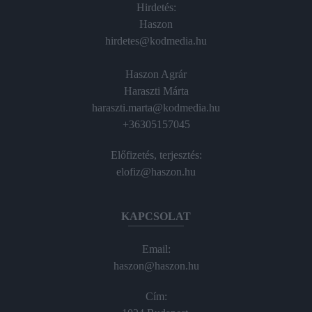
Hirdetés:
Haszon
hirdetes@kodmedia.hu
Haszon Agrár
Haraszti Márta
haraszti.marta@kodmedia.hu
+36305157045
Előfizetés, terjesztés:
elofiz@haszon.hu
KAPCSOLAT
Email:
haszon@haszon.hu
Cím: