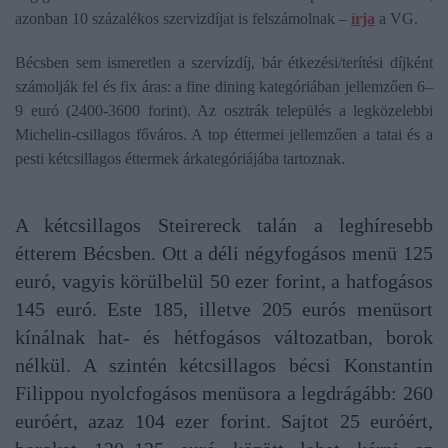
azonban 10 százalékos szervizdíjat is felszámolnak –
írja
a VG.
Bécsben sem ismeretlen a szervízdíj, bár étkezési/terítési díjként
számolják fel és fix áras: a fine dining kategóriában jellemzően 6–
9 euró (2400-3600 forint). Az osztrák település a legközelebbi
Michelin-csillagos főváros. A top éttermei jellemzően a tatai és a
pesti kétcsillagos éttermek árkategóriájába tartoznak.
A kétcsillagos Steirereck talán a leghíresebb
étterem Bécsben. Ott a déli négyfogásos menü 125
euró, vagyis körülbelül 50 ezer forint, a hatfogásos
145 euró. Este 185, illetve 205 eurós menüsort
kínálnak hat- és hétfogásos változatban, borok
nélkül. A szintén kétcsillagos bécsi Konstantin
Filippou nyolcfogásos menüsora a legdrágább: 260
euróért, azaz 104 ezer forint. Sajtot 25 euróért,