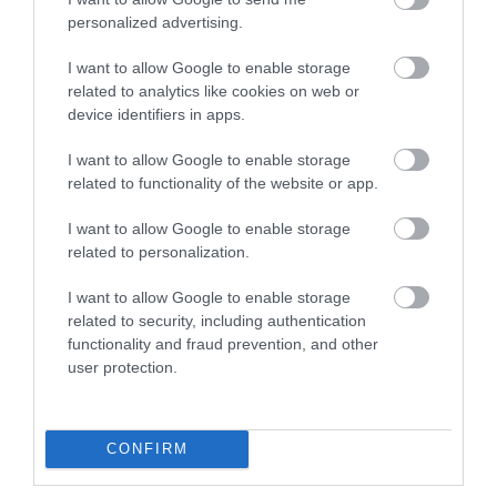
personalized advertising.
INGATLAN
I want to allow Google to enable storage
Nem nyúlhat mellé, aki szerez egy garázst a hazai
related to analytics like cookies on web or
nagyvárosokban
device identifiers in apps.
Csaknem duplájára nőtt a forgalomban lévő személyautók száma
I want to allow Google to enable storage
related to functionality of the website or app.
az elmúlt 20 évben Magyarországon, az úthálózat és a parkolási
lehetőségek bővülése azonban nem követte ezt a trendet. A
I want to allow Google to enable storage
folyamat…
related to personalization.
I want to allow Google to enable storage
related to security, including authentication
functionality and fraud prevention, and other
user protection.
CONFIRM