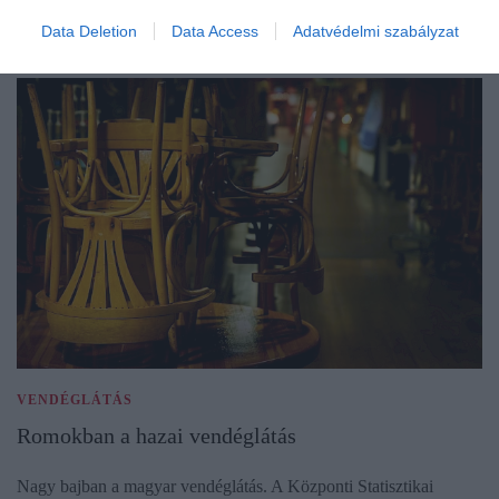
Data Deletion
Data Access
Adatvédelmi szabályzat
VENDÉGLÁTÁS
Romokban a hazai vendéglátás
Nagy bajban a magyar vendéglátás. A Központi Statisztikai