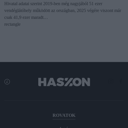
Hivatal adatai szerint 2019-ben még nagyjából 51 ezer
vendéglátóhely működött az országban, 2025 végére viszont már
csak 41,9 ezer maradt…
rectangle
ROVATOK