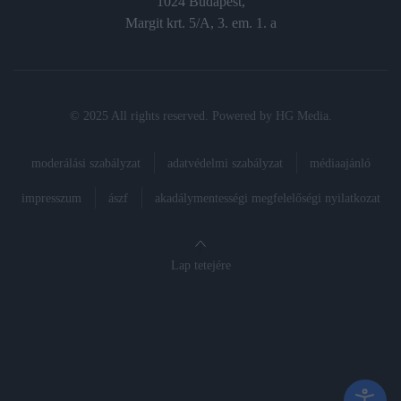
1024 Budapest,
Margit krt. 5/A, 3. em. 1. a
© 2025 All rights reserved. Powered by
HG Media
.
moderálási szabályzat
adatvédelmi szabályzat
médiaajánló
impresszum
ászf
akadálymentességi megfelelőségi nyilatkozat
Lap tetejére