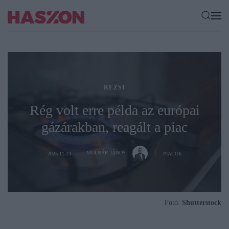
REZSI
Rég volt erre példa az európai
gázárakban, reagált a piac
MOLNÁR JÁNOS
2025-11-24
PIACOK
Fotó:
Shutterstock