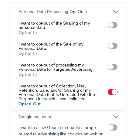
Please note that this website/app uses one or more Google
Personal Data Processing Opt Outs
services and may gather and store information including but
not limited to your visit or usage behaviour. You may click to
I want to opt-out of the Sharing of my
personal data.
grant or deny consent to Google and its third-party tags to
Opted In
use your data for below specified purposes in below Google
consent section.
I want to opt-out of the Sale of my
Personal Data.
Opted In
I want to opt-out of processing my
Personal Data for Targeted Advertising.
Opted In
I want to opt-out of Collection, Use,
Retention, Sale, and/or Sharing of my
Personal Data that Is Unrelated with the
EGÉSZSÉGÜGY
Purposes for which it was collected.
Opted Out
Háziorvoskrízis: azonnali megoldás kell itthon
Google consents
Több évnyi emelkedés után 2025-ben ismét csökkent a
I want to allow Google to enable storage
Magyarországon dolgozó orvosok száma. Mindeközben pedig
related to advertising like cookies on web or
tovább nőtt a betöltetlen háziorvosi praxisok aránya, így egyre