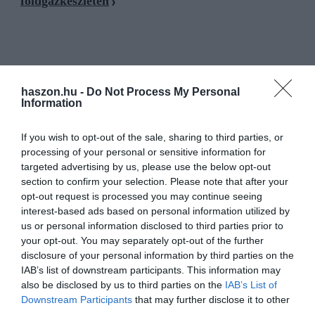
földgázkészleten
földgáz
árak
tőzsde
orosz-ukrán háború
áresés
haszon.hu -
Do Not Process My Personal
Information
If you wish to opt-out of the sale, sharing to third parties, or
processing of your personal or sensitive information for
targeted advertising by us, please use the below opt-out
section to confirm your selection. Please note that after your
opt-out request is processed you may continue seeing
interest-based ads based on personal information utilized by
us or personal information disclosed to third parties prior to
your opt-out. You may separately opt-out of the further
disclosure of your personal information by third parties on the
IAB’s list of downstream participants. This information may
also be disclosed by us to third parties on the
IAB’s List of
Downstream Participants
that may further disclose it to other
third parties.