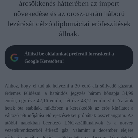
árcsökkenés hátterében az import
növekedése és az orosz-ukrán háború
lezárását célzó diplomáciai erőfeszítések
állnak.
Állítsd be oldalunkat preferált forrásként a
Google Keresőben!
Ahhoz, hogy el tudjuk helyezni a 30 euró alá süllyedő gázárat,
érdemes felidézni: a határidős jegyzés három hónapja 34,99
eurón, egy éve 42,16 eurón, két éve 43,51 eurón zárt. Az árak
hetek óta stabilak, miközben a kereskedők az erős kínálatot a
változó téli időjárási előrejelzésekkel próbálták összehangolni. Az
utóbbi napokban beérkező LNG-szállítmányok és a norvég
vezetékrendszerből érkező gáz, valamint a december elejére
várható enyhébb időjárás csökkentette az alacsony készletekkel