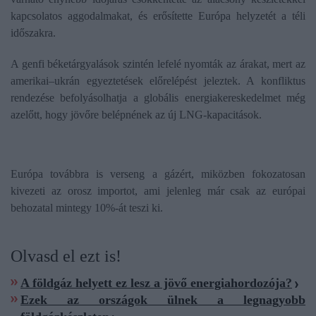
kapcsolatos aggodalmakat, és erősítette Európa helyzetét a téli
időszakra.
A genfi béketárgyalások szintén lefelé nyomták az árakat, mert az
amerikai–ukrán egyeztetések előrelépést jeleztek. A konfliktus
rendezése befolyásolhatja a globális energiakereskedelmet még
azelőtt, hogy jövőre belépnének az új LNG-kapacitások.
Európa továbbra is verseng a gázért, miközben fokozatosan
kivezeti az orosz importot, ami jelenleg már csak az európai
behozatal mintegy 10%-át teszi ki.
Olvasd el ezt is!
A földgáz helyett ez lesz a jövő energiahordozója?
Ezek az országok ülnek a legnagyobb