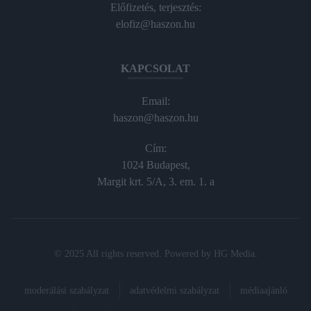
Előfizetés, terjesztés:
elofiz@haszon.hu
KAPCSOLAT
Email:
haszon@haszon.hu
Cím:
1024 Budapest,
Margit krt. 5/A, 3. em. 1. a
© 2025 All rights reserved. Powered by
HG Media
.
moderálási szabályzat
adatvédelmi szabályzat
médiaajánló