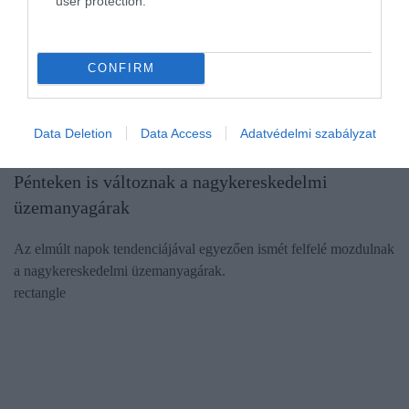
user protection.
CONFIRM
Data Deletion
Data Access
Adatvédelmi szabályzat
ÜZEMANYAG
Pénteken is változnak a nagykereskedelmi
üzemanyagárak
Az elmúlt napok tendenciájával egyezően ismét felfelé mozdulnak
a nagykereskedelmi üzemanyagárak.
rectangle