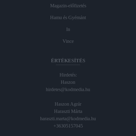
Magazin-előfizetés
Hamu és Gyémánt
In
Vince
ÉRTÉKESÍTÉS
Hirdetés:
Haszon
hirdetes@kodmedia.hu
Haszon Agrár
Haraszti Márta
haraszti.marta@kodmedia.hu
+36305157045