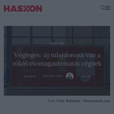
PIACOK
Végleges: új tulajdonosa van a
rókás csomagautomatás cégnek
MOLNÁR JÁNOS
2024-08-29
PIACOK
Fotó:
Fotó: Baloncici / Shutterstock.com