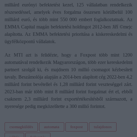
milliárd eurónyi befektetést kezel, 125 vállalatban rendelkezik
részesedéssel, amelyek éves forgalma összesen körülbelül 100
milliárd euró, és több mint 550 000 embert foglalkoztatnak. Az
EMMA Capital magán befektetési holdingot 2012-ben Jiří ©mejc
alapította. Az EMMA befektetési prioritása a kiskereskedelmi és
ügyfélközpontú vállalatok.
Az MTI azt is felidézte, hogy a Foxpost több mint 1200
automatával rendelkezik Magyarországon, több ezer kereskedelmi
partnert szolgál ki, és majdnem 10 millió csomagot kézbesített
tavaly. Beszámolója alapján a 2014-ben alapított cég 2022-ben 4,2
milliárd forint bevétellel és 1,28 milliárd forint veszteséggel zárt.
2023-ban már több mint 8 milliárd forint forgalmat ért el, ebből
csaknem 2,3 milliárd forint exportértékesítésből származott, a
nyeresége pedig megközelítette a 300 millió forintot.
csomagküldés
automata
foxpost
tulajdonos