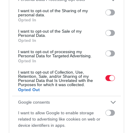
services and may gather and store information including but
not limited to your visit or usage behaviour. You may click to
I want to opt-out of the Sharing of my
personal data.
grant or deny consent to Google and its third-party tags to
Opted In
use your data for below specified purposes in below Google
consent section.
I want to opt-out of the Sale of my
Personal Data.
Opted In
I want to opt-out of processing my
Personal Data for Targeted Advertising.
SPORT
Opted In
Anyagilag a FIFA a foci-vb győztese
I want to opt-out of Collection, Use,
Retention, Sale, and/or Sharing of my
A 2026-os labdarúgó-világbajnokság üzleti szempontból
Personal Data that Is Unrelated with the
Purposes for which it was collected.
egyértelműen a FIFA nagy dobása. A közvetítési jogokból,
Opted Out
szponzorációkból és kereskedelmi megállapodásokból mintegy 13
milliárd dollár, azaz több…
Google consents
I want to allow Google to enable storage
related to advertising like cookies on web or
device identifiers in apps.