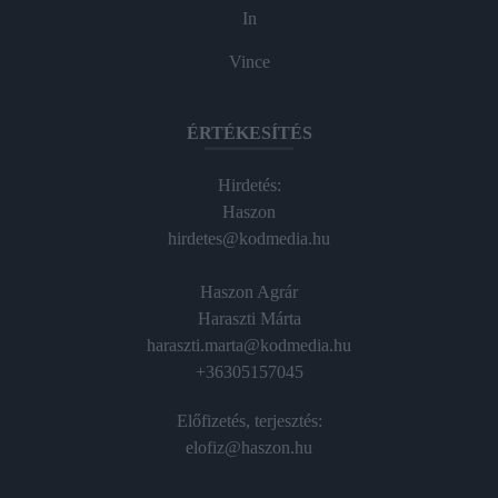
In
Vince
ÉRTÉKESÍTÉS
Hirdetés:
Haszon
hirdetes@kodmedia.hu
Haszon Agrár
Haraszti Márta
haraszti.marta@kodmedia.hu
+36305157045
Előfizetés, terjesztés:
elofiz@haszon.hu