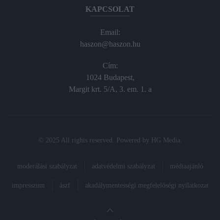
KAPCSOLAT
Email:
haszon@haszon.hu
Cím:
1024 Budapest,
Margit krt. 5/A, 3. em. 1. a
© 2025 All rights reserved. Powered by
HG Media
.
moderálási szabályzat
adatvédelmi szabályzat
médiaajánló
impresszum
ászf
akadálymentességi megfelelőségi nyilatkozat