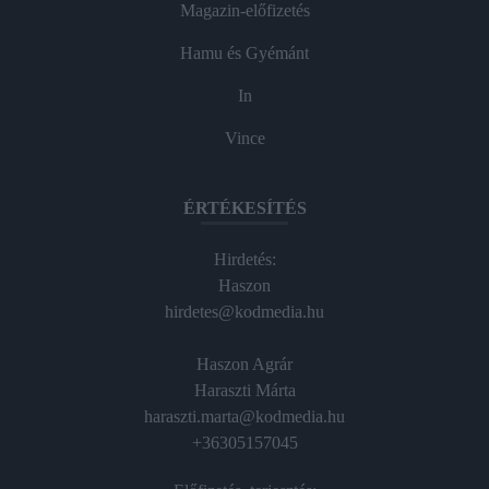
Magazin-előfizetés
Hamu és Gyémánt
In
Vince
ÉRTÉKESÍTÉS
Hirdetés:
Haszon
hirdetes@kodmedia.hu
Haszon Agrár
Haraszti Márta
haraszti.marta@kodmedia.hu
+36305157045