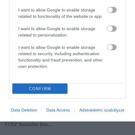
I want to allow Google to enable storage
related to functionality of the website or app.
I want to allow Google to enable storage
related to personalization.
I want to allow Google to enable storage
related to security, including authentication
functionality and fraud prevention, and other
user protection.
VÁLLALKOZÁS
Az optimista tartományban áll a VOSZ Barométer
CONFIRM
A második negyedévben javuló és bizakodó hangulat jellemezte a
kis- és középvállalkozásokat - mondta Kozák Ákos, a
Data Deletion
Data Access
Adatvédelmi szabályzat
Vállalkozók és Munkáltatók Országos Szövetsége társelnöke a
VOSZ Barométer friss…