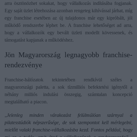
arra ösztönözhet sokakat, hogy vállalkozás indításába fogjanak.
Egy saját üzlet létrehozása azonban rengeteg kihívással járhat, míg
egy franchise esetében az új tulajdonos már egy kipróbált, jól
működő rendszerbe léphet be. A franchise lehetőséget ad arra,
hogy a vállalkozók egy bevált üzleti modellt kövessenek, és
támogatást kapjanak a működéshez.
Jön Magyarország legnagyobb franchise-
rendezvénye
Franchise-hálózatok tekintetében rendkívül széles a
magyarországi paletta, a sok tízmilliós befektetési igénytől a
néhány milliós indulási összegig, számtalan koncepció
megtalálható a piacon.
„
Jelenleg minden várakozást felülmúlóan szárnyal a
pilatesstúdiók népszerűsége, de sok szempontot kell mérlegelni,
mielőtt valaki franchise-vállalkozásba kezd. Fontos például, hogy