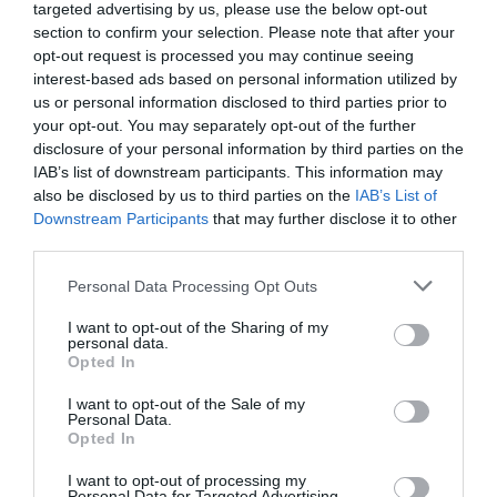
targeted advertising by us, please use the below opt-out
akik vállalkozóként képzelik el a jövőjüket”
– mondja dr. Mandel
section to confirm your selection. Please note that after your
Katalin, a
Magyar Franchise Szövetség
főtitkára.
opt-out request is processed you may continue seeing
interest-based ads based on personal information utilized by
A szakértő kiemelte, hogy a jelenlegi gazdasági helyzet, a magas
us or personal information disclosed to third parties prior to
ingatlanárak is egyre több vállalkozót terelnek a franchise-
your opt-out. You may separately opt-out of the further
disclosure of your personal information by third parties on the
hálózatok felé.
IAB’s list of downstream participants. This information may
also be disclosed by us to third parties on the
IAB’s List of
A Magyar Franchise Szövetség főtitkára beszámolt arról is, hogy
Downstream Participants
that may further disclose it to other
az elmúlt évben új csúcsot ért el a szervezet taglétszáma, és a
third parties.
partnereik kiemelkedően sikeresek a nemzetközi piacon is. Dr.
Mandel Katalin kiemelte, hogy a legjelentősebb szakmai
Please note that this website/app uses one or more Google
Personal Data Processing Opt Outs
services and may gather and store information including but
megmérettetésen, a Global Franchise Award 2024 versenyben a
not limited to your visit or usage behaviour. You may click to
I want to opt-out of the Sharing of my
Best Retail Franchise kategóriában első helyet szerzett a BENU
personal data.
grant or deny consent to Google and its third-party tags to
Magyarország Zrt., a szintén a szervezet tagjai között szereplő
Opted In
use your data for below specified purposes in below Google
Logiscool pedig döntős volt a Legjobb Gyermekeknek Szóló
consent section.
I want to opt-out of the Sale of my
Szolgáltatás és Oktatási Franchise kategóriában. (x)
Personal Data.
Opted In
I want to opt-out of processing my
Personal Data for Targeted Advertising.