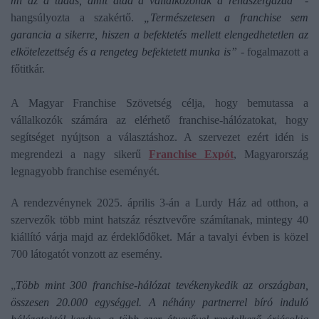
mi az a tudás, amit átad a vállalkozónak a rendszergazda”
-
hangsúlyozta a szakértő.
„Természetesen a franchise sem
garancia a sikerre, hiszen a befektetés mellett elengedhetetlen az
elkötelezettség és a rengeteg befektetett munka is”
- fogalmazott a
főtitkár.
A Magyar Franchise Szövetség célja, hogy bemutassa a
vállalkozók számára az elérhető franchise-hálózatokat, hogy
segítséget nyújtson a választáshoz. A szervezet ezért idén is
megrendezi a nagy sikerű
Franchise Expót
, Magyarország
legnagyobb franchise eseményét.
A rendezvénynek 2025. április 3-án a Lurdy Ház ad otthon, a
szervezők több mint hatszáz résztvevőre számítanak, mintegy 40
kiállító várja majd az érdeklődőket. Már a tavalyi évben is közel
700 látogatót vonzott az esemény.
„
Több mint 300 franchise-hálózat tevékenykedik az országban,
összesen 20.000 egységgel. A néhány partnerrel bíró induló