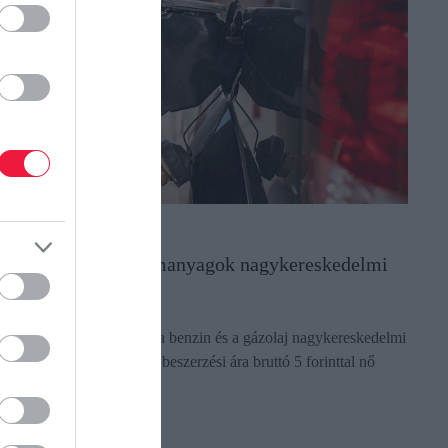
ZEMANYAGOK
egint ugrik az üzemanyagok nagykereskedelmi
ra
edden tovább emelkedik a benzin és a gázolaj nagykereskedelmi
a. Előbbi bruttó 2, utóbbi beszerzési ára bruttó 5 forinttal nő
ajd, írja a holtankoljak.hu
ectangle