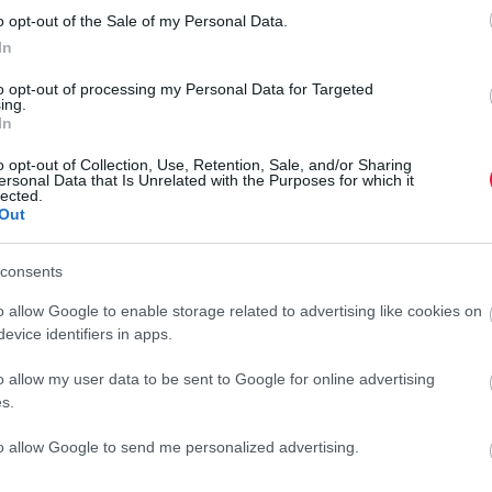
o opt-out of the Sale of my Personal Data.
In
rált forrásként a Google Keresőben!
to opt-out of processing my Personal Data for Targeted
ing.
In
nemzetgazdasági beruházások teljesítménye a szezonálisan
o opt-out of Collection, Use, Retention, Sale, and/or Sharing
ersonal Data that Is Unrelated with the Purposes for which it
az előző év azonos időszakához viszonyítva. A beruházások
lected.
k, a feldolgozóipar, valamint az oktatás járult hozzá. A
Out
tása mérsékelte.
Ü
consents
M
o allow Google to enable storage related to advertising like cookies on
á
evice identifiers in apps.
és az előzetes jelentéshez képest - közölte a szövetségi
második negyedévben ár- szezonális és naptári kiigazítással
K
o allow my user data to be sent to Google for online advertising
 miközben a július végi előzetes jelentés még csak 0,1
ár
s.
tolsó negyedévben 0,3, illetve 0,2 százalékkal bővült, 2024
m
to allow Google to send me personalized advertising.
éves bázison a német bruttó hazai termék. Az újonnan
r
ösen a feldolgozóipar és az építőipar termelése alakult