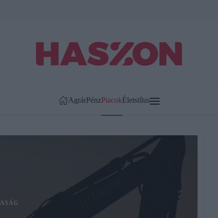
Agrár
Pénz
Piacok
Életstílus
ASÁG