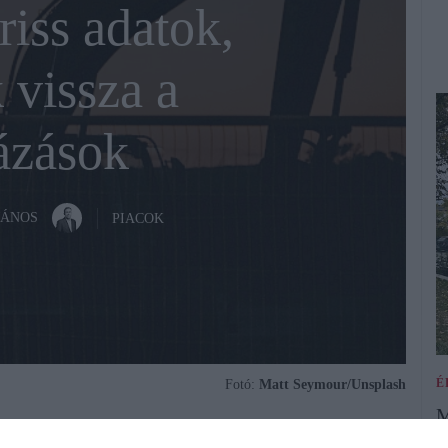
riss adatok,
 vissza a
ázások
JÁNOS
PIACOK
É
Fotó:
Matt Seymour/Unsplash
M