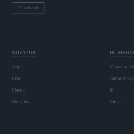
Feliratkozás
ROVATOK
HG MEDI
Agrár
Magazin-előf
Pénz
Hamu és Gy
Piacok
In
Életstílus
Vince