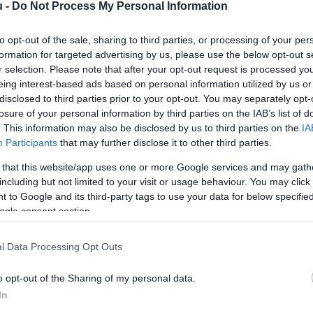
u -
Do Not Process My Personal Information
E
h
to opt-out of the sale, sharing to third parties, or processing of your per
k
formation for targeted advertising by us, please use the below opt-out s
b
r selection. Please note that after your opt-out request is processed y
eing interest-based ads based on personal information utilized by us or
disclosed to third parties prior to your opt-out. You may separately opt-
losure of your personal information by third parties on the IAB’s list of
. This information may also be disclosed by us to third parties on the
IA
Participants
that may further disclose it to other third parties.
 that this website/app uses one or more Google services and may gath
including but not limited to your visit or usage behaviour. You may click 
mene 2025 második negyedévében a
 to Google and its third-party tags to use your data for below specifi
ogle consent section.
maradt az előző év azonos időszakitól.
nálisan kiigazított adatok alapján a
l Data Processing Opt Outs
ó áron 1,1 százalékkal mérséklődött -
o opt-out of the Sharing of my personal data.
atal. Németországból is rossz hírek
In
g teljesítményéről.