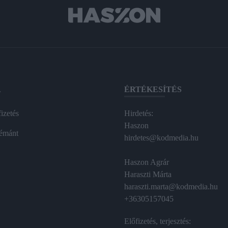
A
ÉRTÉKESÍTÉS
izetés
Hirdetés:
Haszon
émánt
hirdetes@kodmedia.hu
Haszon Agrár
Haraszti Márta
haraszti.marta@kodmedia.hu
+36305157045
Előfizetés, terjesztés: