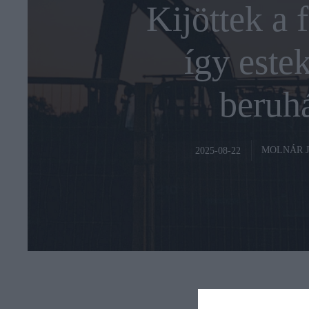
Kijöttek a f
így estek
beruh
MOLNÁR 
2025-08-22