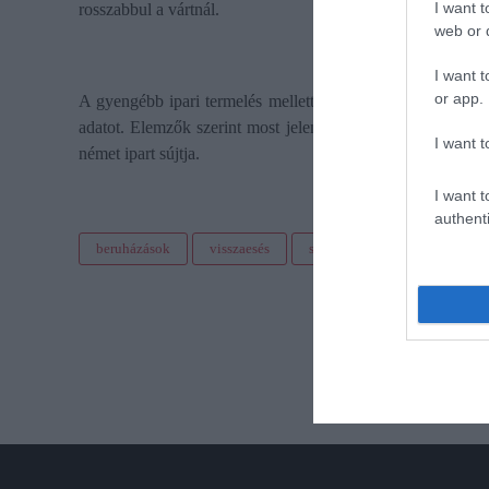
I want t
rosszabbul a vártnál.
web or d
I want t
or app.
A gyengébb ipari termelés mellett az 1,4 százalékos beruhá
adatot. Elemzők szerint most jelent meg először teljes mé
I want t
német ipart sújtja.
I want t
authenti
beruházások
visszaesés
statisztika
ksh
ada