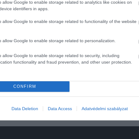
o allow Google to enable storage related to analytics like cookies on
evice identifiers in apps.
o allow Google to enable storage related to functionality of the website
zási visszaesés és a mérsékeltebb fogyasztás is rontotta az
rtékben az amerikai vámok negatív hatása, ami különösen a
o allow Google to enable storage related to personalization.
o allow Google to enable storage related to security, including
cation functionality and fraud prevention, and other user protection.
tok
CONFIRM
Data Deletion
Data Access
Adatvédelmi szabályzat