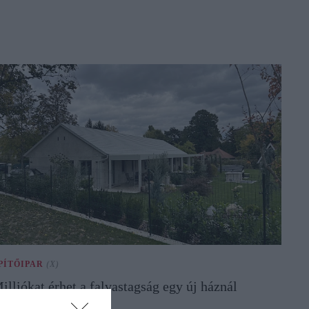
PÍTŐIPAR
(X)
illiókat érhet a falvastagság egy új háznál