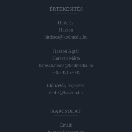
ÉRTÉKESÍTÉS
Hirdetés:
Haszon
hirdetes@kodmedia.hu
Haszon Agrár
Haraszti Márta
haraszti.marta@kodmedia.hu
+36305157045
Előfizetés, terjesztés:
elofiz@haszon.hu
KAPCSOLAT
Email: