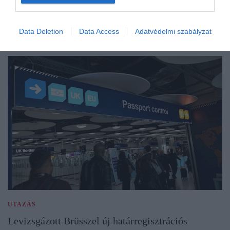
Data Deletion
Data Access
Adatvédelmi szabályzat
UTAZÁS
Levizsgázott Brüsszel új határregisztrációs