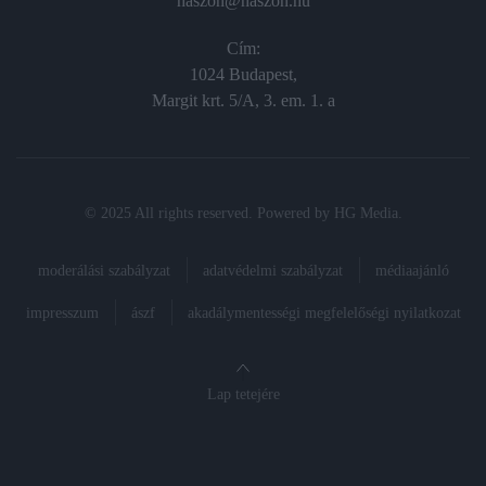
haszon@haszon.hu
Cím:
1024 Budapest,
Margit krt. 5/A, 3. em. 1. a
© 2025 All rights reserved. Powered by
HG Media
.
moderálási szabályzat
adatvédelmi szabályzat
médiaajánló
impresszum
ászf
akadálymentességi megfelelőségi nyilatkozat
Lap tetejére