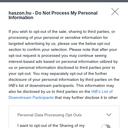
A GVH Versenytanácsa a hiányos kötelezettségteljesítés miatt 3
haszon.hu -
Do Not Process My Personal
millió forint versenyfelügyeleti bírságot szabott ki a Product of the
Information
Year Hungary Kft.-re. A döntés figyelembe vette egyebek között,
hogy a vállalkozás elismerte a mulasztást, az „Év Terméke" díj
If you wish to opt-out of the sale, sharing to third parties, or
pedig – a franchise külföldi jogtulajdonosának elhatározásából –
processing of your personal or sensitive information for
targeted advertising by us, please use the below opt-out
ma már nincs jelen a hazai piacon. A nemzeti versenyhatóság
section to confirm your selection. Please note that after your
figyelembe vette azt is, hogy a cég kkv-nak minősül, a
opt-out request is processed you may continue seeing
járványhelyzet pedig kedvezőtlenül érintette, így részletfizetést
interest-based ads based on personal information utilized by
biztosított a bírság befizetésére.
us or personal information disclosed to third parties prior to
your opt-out. You may separately opt-out of the further
disclosure of your personal information by third parties on the
gvh
versenyhivatal
bírság
IAB’s list of downstream participants. This information may
also be disclosed by us to third parties on the
IAB’s List of
év terméke díj - a fogyasztók döntése alapján
Downstream Participants
that may further disclose it to other
product of the year hungary kft.
third parties.
Please note that this website/app uses one or more Google
Personal Data Processing Opt Outs
services and may gather and store information including but
not limited to your visit or usage behaviour. You may click to
I want to opt-out of the Sharing of my