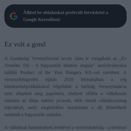
Állítsd be oldalunkat preferált forrásként a
Google Keresőben!
Ez volt a gond
A Gazdasági Versenyhivatal tavaly zárta le vizsgálatát az „Év
Terméke Díj - A fogyasztók döntése alapján" tanúsítványokat
kiállító Product of the Year Hungary Kft.-vel szemben. A
versenyfelügyeleti eljárás 2020 februárjában a cég
kötelezettségvállalásával végződött: a hatóság Versenytanácsa
nem állapított meg jogsértést, ehelyett előírta a vállalkozás
számára az általa önként javasolt, több elemű vállaláscsomag
teljesítését, mely megfelelően tisztázhatta a díj félreérthető
tartalmát a fogyasztók számára.
A vállalások határidejének leteltével a versenyhatóság – a törvényi