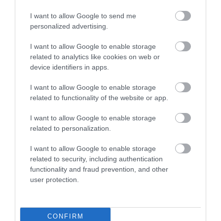
I want to allow Google to send me
personalized advertising.
I want to allow Google to enable storage
ÜZEMANYAG
related to analytics like cookies on web or
A Mol reagált az üzemanyagpiaci helyzetre
device identifiers in apps.
I want to allow Google to enable storage
A Mol nem látja indokoltnak extra kőolaj-tartalékok felhalmozását
related to functionality of the website or app.
és vásárlását, mivel a Magyar Szénhidrogén Készletező Szövetség
(MSZKSZ) szerint elegendőek a hazai stratégai készletek is –
I want to allow Google to enable storage
közölte…
related to personalization.
I want to allow Google to enable storage
related to security, including authentication
functionality and fraud prevention, and other
user protection.
CONFIRM