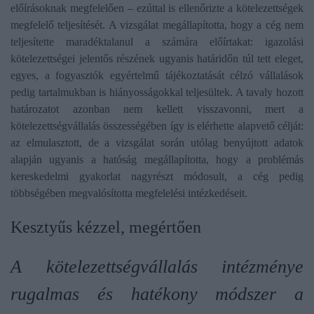
előírásoknak megfelelően – ezúttal is ellenőrizte a kötelezettségek
megfelelő teljesítését. A vizsgálat megállapította, hogy a cég nem
teljesítette maradéktalanul a számára előírtakat: igazolási
kötelezettségei jelentős részének ugyanis határidőn túl tett eleget,
egyes, a fogyasztók egyértelmű tájékoztatását célzó vállalások
pedig tartalmukban is hiányosságokkal teljesültek. A tavaly hozott
határozatot azonban nem kellett visszavonni, mert a
kötelezettségvállalás összességében így is elérhette alapvető célját:
az elmulasztott, de a vizsgálat során utólag benyújtott adatok
alapján ugyanis a hatóság megállapította, hogy a problémás
kereskedelmi gyakorlat nagyrészt módosult, a cég pedig
többségében megvalósította megfelelési intézkedéseit.
Kesztyűs kézzel, megértően
A kötelezettségvállalás intézménye
rugalmas és hatékony módszer a