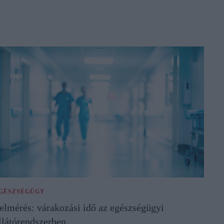
GÉSZSÉGÜGY
elmérés: várakozási idő az egészségügyi
llátórendszerben