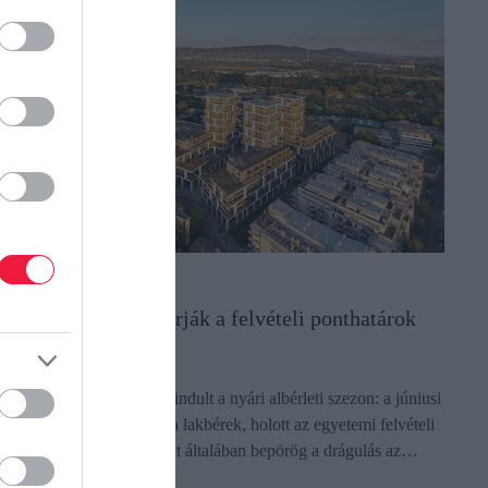
NGATLAN
emcsak a diákok várják a felvételi ponthatárok
ihirdetését
zokatlanul visszafogottan indult a nyári albérleti szezon: a júniusi
ónapban alig emelkedtek a lakbérek, holott az egyetemi felvételi
onthatárok kihirdetése előtt általában bepörög a drágulás az…
ectangle