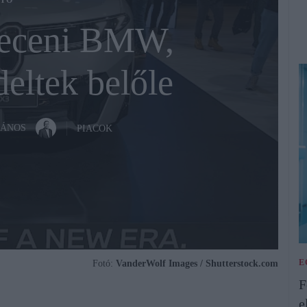
TÓ
receni BMW,
deltek belőle
JÁNOS
PIACOK
E
Fotó:
VanderWolf Images / Shutterstock.com
F
e