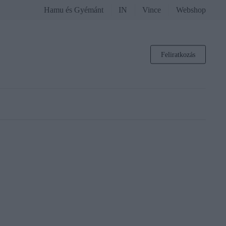
Hamu és Gyémánt
IN
Vince
Webshop
Feliratkozás