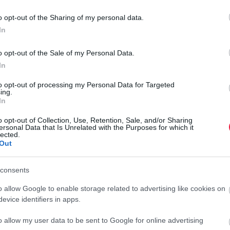
o opt-out of the Sharing of my personal data.
In
műszakot már februárban, az eredetileg tervezettnél korábban
 kedvező hatással lesz, de az alelnök erről részleteket nem
o opt-out of the Sale of my Personal Data.
 modellcsalád első tagja) több rangos autóipari díjat is
In
globális Világ Év Autója és a Világ Év Elektromos Autója
to opt-out of processing my Personal Data for Targeted
ing.
In
tói háttér, valamint a rendelkezésre álló, magasan képzett
o opt-out of Collection, Use, Retention, Sale, and/or Sharing
 autóipar több évtizedes gyártási tapasztalata is fontos
ersonal Data that Is Unrelated with the Purposes for which it
I
lected.
 támogatja a kínai versenytársakkal szembeni vámok vagy
Out
N
r fontosnak tartja a kiegyensúlyozott versenyfeltételek
 innováció jellemzi, ami véleménye szerint hozzájárul a
k
consents
tartásához.
S
o allow Google to enable storage related to advertising like cookies on
lehetőség szerint helyi gyártással szolgálják ki, miközben
evice identifiers in apps.
h
ki. A Kínában értékesített járműveik több mint 85 százalékát
p
o allow my user data to be sent to Google for online advertising
ozták létre a dél-karolinai üzemet, amely ma a vállalat
r