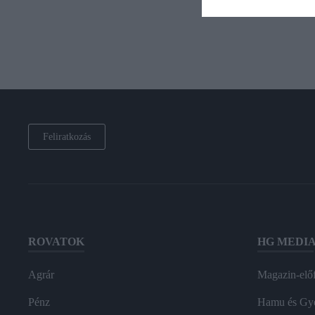
Feliratkozás
ROVATOK
HG MEDI
Agrár
Magazin-előf
Pénz
Hamu és Gy