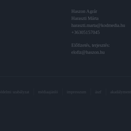
Haszon Agrár
Haraszti Márta
haraszti.marta@kodmedia.hu
+36305157045
Előfizetés, terjesztés:
elofiz@haszon.hu
védelmi szabályzat
médiaajánló
impresszum
ászf
akadálymente