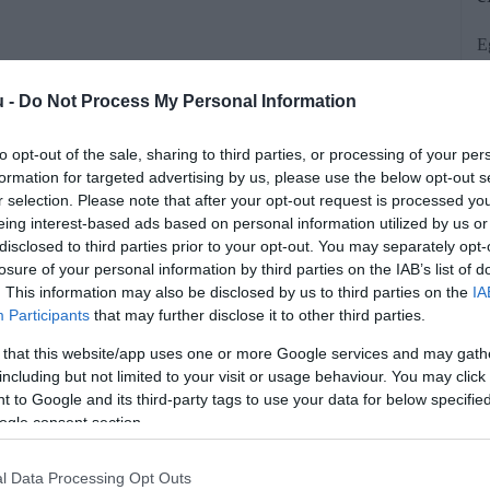
E
h
m
u -
Do Not Process My Personal Information
s
to opt-out of the sale, sharing to third parties, or processing of your per
formation for targeted advertising by us, please use the below opt-out s
r selection. Please note that after your opt-out request is processed y
eing interest-based ads based on personal information utilized by us or
disclosed to third parties prior to your opt-out. You may separately opt-
losure of your personal information by third parties on the IAB’s list of
. This information may also be disclosed by us to third parties on the
IA
zett eddig a BMW Group debreceni
Participants
that may further disclose it to other third parties.
kereslet várhatóan 2026 után is erős
 that this website/app uses one or more Google services and may gath
W Group globális fenntarthatóságért
including but not limited to your visit or usage behaviour. You may click 
 to Google and its third-party tags to use your data for below specifi
pesti sajtóbeszélgetésen.
ogle consent section.
l Data Processing Opt Outs
rált forrásként a Google Keresőben!