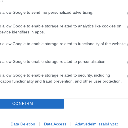
s.
ntegy felét állítja elő.
to allow Google to send me personalized advertising.
t amellett, hogy legkésőbb 2050-re elérje a nettó zéró
o allow Google to enable storage related to analytics like cookies on
evice identifiers in apps.
gállapodás célkitűzéseivel. Hozzátette: a világos és átfogó
nek a vállalatok számára. (Az MTI összeállítása alapján)
o allow Google to enable storage related to functionality of the website
o allow Google to enable storage related to personalization.
k?
o allow Google to enable storage related to security, including
a debreceni BMW
cation functionality and fraud prevention, and other user protection.
CONFIRM
X3
Data Deletion
Data Access
Adatvédelmi szabályzat