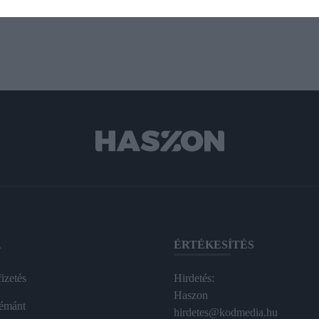
A
ÉRTÉKESÍTÉS
izetés
Hirdetés:
Haszon
émánt
hirdetes@kodmedia.hu