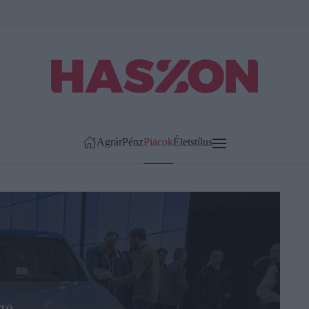
Agrár
Pénz
Piacok
Életstílus