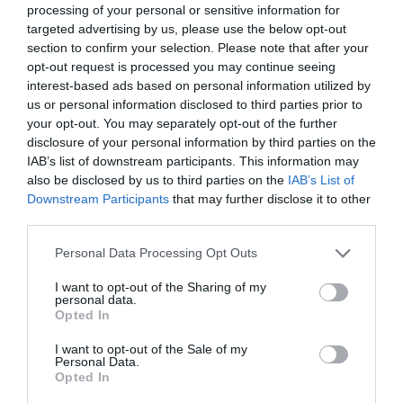
processing of your personal or sensitive information for
legalacsonyabb - 1,75 millió forint. Életkor szerint átlagosan a Kia
targeted advertising by us, please use the below opt-out
Ceed bizonyult a legfiatalabbnak 8,9 évvel, míg a Suzuki Swift
section to confirm your selection. Please note that after your
volt a legidősebb, csaknem 16,8 év átlagéletkorral.
opt-out request is processed you may continue seeing
interest-based ads based on personal information utilized by
A kínálati átlagárak emelkedtek a 10 legnépszerűbb modell
us or personal information disclosed to third parties prior to
esetében, a Suzuki Swift drágult a legnagyobb mértékben, 21,5%-
your opt-out. You may separately opt-out of the further
disclosure of your personal information by third parties on the
kal, egy év alatt. Az életkort elemezve minden modell esetén
IAB’s list of downstream participants. This information may
mérséklődés következett be, a legnagyobb visszaesést a Škoda
also be disclosed by us to third parties on the
IAB’s List of
Octavia produkálta, 11,9%-kal.
Downstream Participants
that may further disclose it to other
third parties.
Olvasd el ezt is!
Please note that this website/app uses one or more Google
Personal Data Processing Opt Outs
services and may gather and store information including but
Tarolnak a japán márkák a használt autók
not limited to your visit or usage behaviour. You may click to
I want to opt-out of the Sharing of my
personal data.
megbízhatósági listáján
grant or deny consent to Google and its third-party tags to
Opted In
use your data for below specified purposes in below Google
Itt a fordulat a használt autók hazai piacán
consent section.
A drágább és fiatalabb modellek a kapósak a
I want to opt-out of the Sale of my
Personal Data.
használt autók piacán
Opted In