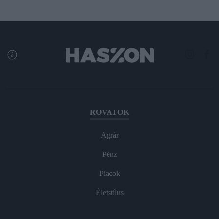
ROVATOK
Agrár
Pénz
Piacok
Életstílus