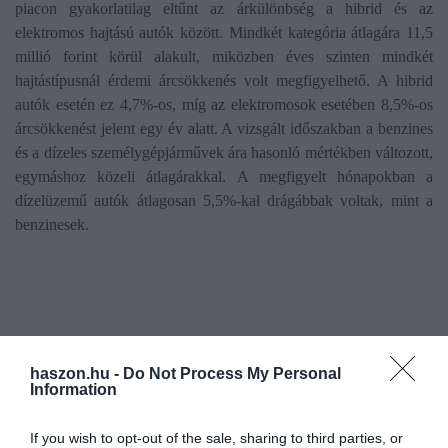
piacon gyakorlatilag eltűnt az árkülönbség a hibrid és az
elektromos hajtású autók között. Mindkét kategória átlagára 11,5
millió forint körül alakult, miközben éves szinten mindkét
hajtástípusnál érdemi árcsökkenés volt megfigyelhető. A hibrid
autók esetén ez 4,7%-os, míg az elektromosok esetében 8,5%-os
árcsökkenést jelent egy év alatt. A vizsgált időszakban a benzines
és a dízeles személygépjárművek ára hasonló mértékben változott,
egymáshoz közeli átlagárakkal. A megfigyelt hónapokban a
dízelüzemű autók átlagosan 5,5%-kal drágábbak voltak, mint a
benzinesek.
Rangsor
haszon.hu -
Do Not Process My Personal
Information
A Használtautó.hu-n 2025 novemberében meghirdetett 10
legnépszerűbb modell közül az Audi A6 átlagára volt a
If you wish to opt-out of the sale, sharing to third parties, or
legmagasabb - 6,96 millió forint, a Suzuki Swifté pedig a