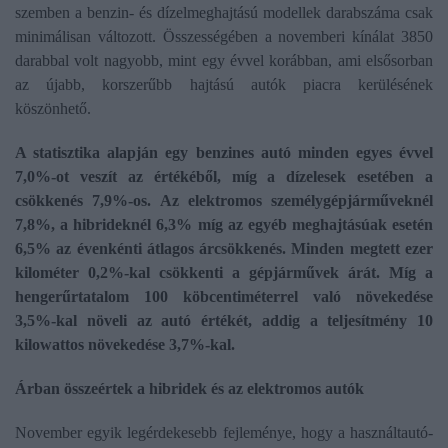
szemben a benzin- és dízelmeghajtású modellek darabszáma csak
minimálisan változott. Összességében a novemberi kínálat 3850
darabbal volt nagyobb, mint egy évvel korábban, ami elsősorban
az újabb, korszerűbb hajtású autók piacra kerülésének
köszönhető.
A statisztika alapján egy benzines autó minden egyes évvel
7,0%-ot veszít az értékéből, míg a dízelesek esetében a
csökkenés 7,9%-os. Az elektromos személygépjárműveknél
7,8%, a hibrideknél 6,3% míg az egyéb meghajtásúak esetén
6,5% az évenkénti átlagos árcsökkenés. Minden megtett ezer
kilométer 0,2%-kal csökkenti a gépjárművek árát. Míg a
hengerűrtatalom 100 köbcentiméterrel való növekedése
3,5%-kal növeli az autó értékét, addig a teljesítmény 10
kilowattos növekedése 3,7%-kal.
Árban összeértek a hibridek és az elektromos autók
November egyik legérdekesebb fejleménye, hogy a használtautó-