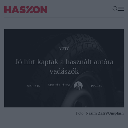
AUTÓ
Jó hírt kaptak a használt autóra
vadászók
MOLNÁR JÁNOS
2025-12-16
PIACOK
Fotó:
Nazim Zafri/Unsplash