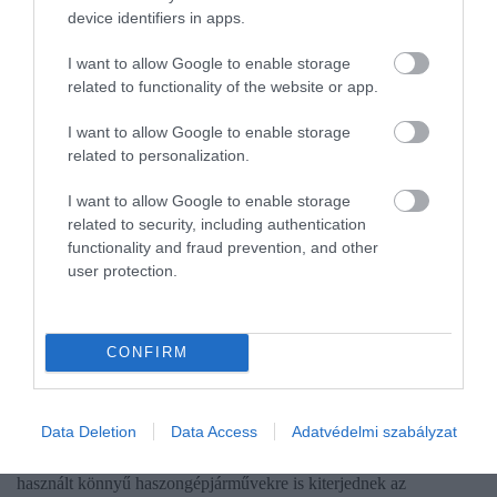
device identifiers in apps.
I want to allow Google to enable storage
related to functionality of the website or app.
I want to allow Google to enable storage
related to personalization.
I want to allow Google to enable storage
related to security, including authentication
functionality and fraud prevention, and other
user protection.
ÁRUSZÁLLÍTÁS
Fontos változás élesedett a nemzetközi
CONFIRM
fuvarozásban
Július 1-jétől a 2,5 tonna feletti, legfeljebb 3,5 tonnás, díj
Data Deletion
Data Access
Adatvédelmi szabályzat
ellenében végzett nemzetközi áruszállításban vagy kabotázsban
használt könnyű haszongépjárművekre is kiterjednek az