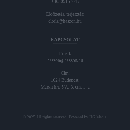
+36305157045
Előfizetés, terjesztés:
elofiz@haszon.hu
KAPCSOLAT
Email:
haszon@haszon.hu
Cím:
1024 Budapest,
Margit krt. 5/A, 3. em. 1. a
© 2025 All rights reserved. Powered by
HG Media
.