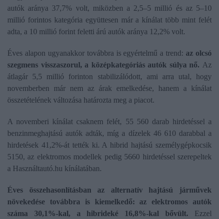
autók aránya 37,7% volt, miközben a 2,5–5 millió és az 5–10
millió forintos kategória együttesen már a kínálat több mint felét
adta, a 10 millió forint feletti árú autók aránya 12,2% volt.
Éves alapon ugyanakkor továbbra is egyértelmű a trend:
az olcsó
szegmens visszaszorul, a középkategóriás autók súlya nő.
Az
átlagár 5,5 millió forinton stabilizálódott, ami arra utal, hogy
novemberben már nem az árak emelkedése, hanem a kínálat
összetételének változása határozta meg a piacot.
A novemberi kínálat csaknem felét, 55 560 darab hirdetéssel a
benzinmeghajtású autók adták, míg a dízelek 46 610 darabbal a
hirdetések 41,2%-át tették ki. A hibrid hajtású személygépkocsik
5150, az elektromos modellek pedig 5660 hirdetéssel szerepeltek
a Használtautó.hu kínálatában.
Éves összehasonlításban az alternatív hajtású járművek
növekedése továbbra is kiemelkedő: az elektromos autók
száma 30,1%-kal, a hibrideké 16,8%-kal bővült.
Ezzel