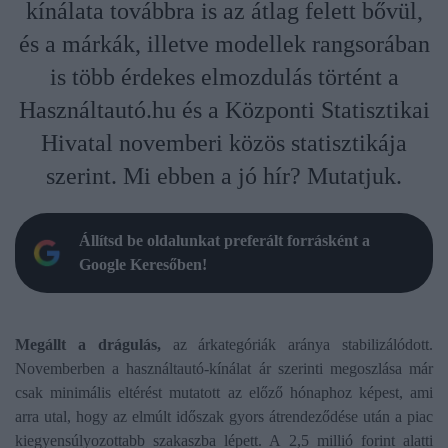
kínálata továbbra is az átlag felett bővül,
és a márkák, illetve modellek rangsorában
is több érdekes elmozdulás történt a
Használtautó.hu és a Központi Statisztikai
Hivatal novemberi közös statisztikája
szerint. Mi ebben a jó hír? Mutatjuk.
Állítsd be oldalunkat preferált forrásként a
Google Keresőben!
Megállt a drágulás,
az árkategóriák aránya stabilizálódott.
Novemberben a használtautó-kínálat ár szerinti megoszlása már
csak minimális eltérést mutatott az előző hónaphoz képest, ami
arra utal, hogy az elmúlt időszak gyors átrendeződése után a piac
kiegyensúlyozottabb szakaszba lépett. A 2,5 millió forint alatti