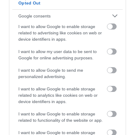
Opted Out
Google consents
INGATLANPIAC
A lakáskeresők nyerhetnek a változó piacon
I want to allow Google to enable storage
related to advertising like cookies on web or
device identifiers in apps.
Lassulás jelei látszanak a magyar ingatlanpiacon. A befektetési
célú vásárlások visszaestek, az Otthon Start kezdeti lendülete is
I want to allow my user data to be sent to
mérséklődik, miközben egyre több eladó kényszerülhet engedni
Google for online advertising purposes.
az…
I want to allow Google to send me
personalized advertising.
I want to allow Google to enable storage
related to analytics like cookies on web or
device identifiers in apps.
I want to allow Google to enable storage
related to functionality of the website or app.
I want to allow Google to enable storage