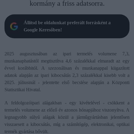
kormány a friss adatsorra.
Állítsd be oldalunkat preferált forrásként a
Google Keresőben!
2025 augusztusában az ipari termelés volumene 7,3,
munkanaphatástól megtisztítva 4,6 százalékkal elmaradt az egy
évvel korábbitól. A szezonálisan és munkanappal kiigazított
adatok alapján az ipari kibocsátás 2,3 százalékkal kisebb volt a
2025. júliusinál - jelentette első becslése alapján a Központi
Statisztikai Hivatal.
A feldolgozóipari alágakban - egy kivételével - csökkent a
termelés volumene az előző év azonos hónapjához viszonyítva. A
legnagyobb súlyú alágak közül a járműgyártásban jelentősen
visszaesett a kibocsátás, míg a számítógép, elektronikai, optikai
termék gyártása bővült.