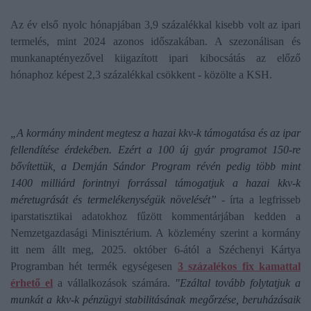
Az év első nyolc hónapjában 3,9 százalékkal kisebb volt az ipari
termelés, mint 2024 azonos időszakában. A szezonálisan és
munkanaptényezővel kiigazított ipari kibocsátás az előző
hónaphoz képest 2,3 százalékkal csökkent - közölte a KSH.
„A kormány mindent megtesz a hazai kkv-k támogatása és az ipar
fellendítése érdekében. Ezért a 100 új gyár programot 150-re
bővítettük, a Demján Sándor Program révén pedig több mint
1400 milliárd forintnyi forrással támogatjuk a hazai kkv-k
méretugrását és termelékenységük növelését”
- írta a legfrisseb
iparstatisztikai adatokhoz fűzött kommentárjában kedden a
Nemzetgazdasági Minisztérium. A közlemény szerint a kormány
itt nem állt meg, 2025. október 6-ától a Széchenyi Kártya
Programban hét termék egységesen
3 százalékos fix kamattal
érhető el
a vállalkozások számára.
"Ezáltal tovább folytatjuk a
munkát a kkv-k pénzügyi stabilitásának megőrzése, beruházásaik