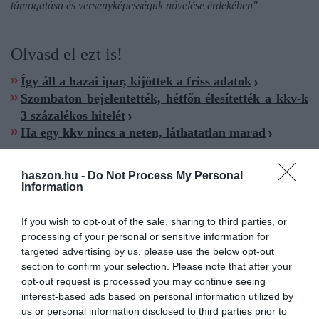
támogatása és versenyképességük növelése érdekében"
Olvasd el ezt is!
Így áll a hazai ipar, kijöttek a friss adatok
Szombaton bejelentették, hétfőn élesítették a kkv-k
3 százalékos hitelét
Ha egy kkv nincs a neten, láthatatlan marad
haszon.hu -
Do Not Process My Personal
Information
If you wish to opt-out of the sale, sharing to third parties, or
ipar
termelés
visszaesés
statisztika
kormány
processing of your personal or sensitive information for
targeted advertising by us, please use the below opt-out
section to confirm your selection. Please note that after your
opt-out request is processed you may continue seeing
interest-based ads based on personal information utilized by
us or personal information disclosed to third parties prior to