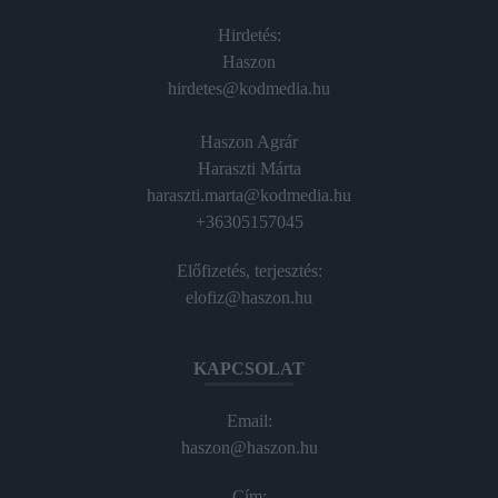
Hirdetés:
Haszon
hirdetes@kodmedia.hu
Haszon Agrár
Haraszti Márta
haraszti.marta@kodmedia.hu
+36305157045
Előfizetés, terjesztés:
elofiz@haszon.hu
KAPCSOLAT
Email:
haszon@haszon.hu
Cím: