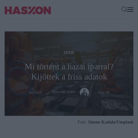
IPAR
Mi történt a hazai iparral?
Kijöttek a friss adatok
MOLNÁR JÁNOS
2025-10-07
PIACOK
Fotó:
Simon Kadula/Unsplash