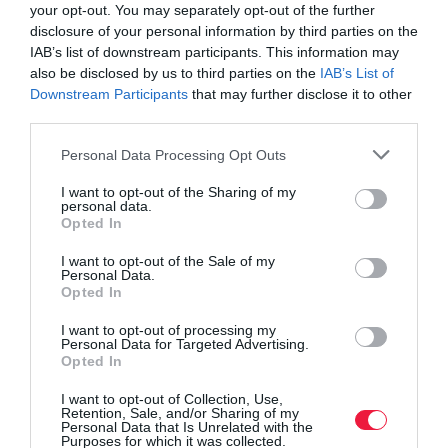
your opt-out. You may separately opt-out of the further
disclosure of your personal information by third parties on the
IAB’s list of downstream participants. This information may
also be disclosed by us to third parties on the
IAB’s List of
Downstream Participants
that may further disclose it to other
third parties.
Please note that this website/app uses one or more Google
Personal Data Processing Opt Outs
services and may gather and store information including but
not limited to your visit or usage behaviour. You may click to
I want to opt-out of the Sharing of my
personal data.
grant or deny consent to Google and its third-party tags to
Opted In
use your data for below specified purposes in below Google
consent section.
I want to opt-out of the Sale of my
Personal Data.
Opted In
I want to opt-out of processing my
Personal Data for Targeted Advertising.
Opted In
I want to opt-out of Collection, Use,
Retention, Sale, and/or Sharing of my
Personal Data that Is Unrelated with the
Purposes for which it was collected.