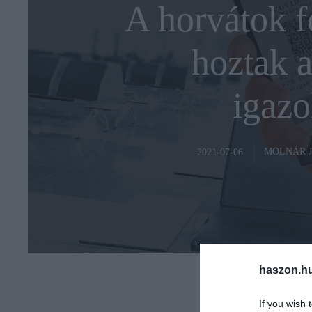
A horvátok f
hoztak 
igazo
MOLNÁR 
2021-07-06
haszon.h
If you wish 