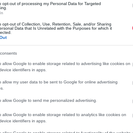
to opt-out of processing my Personal Data for Targeted
ing.
rált forrásként a Google Keresőben!
In
o opt-out of Collection, Use, Retention, Sale, and/or Sharing
ersonal Data that Is Unrelated with the Purposes for which it
lected.
kozott: ahhoz is meg fogják találni a jogi keretet, hogy
Out
 Mint megjegyezte, az adófizetők az elmúlt 18 hónapban 34
vány okozta gazdasági károk helyreállításához. Szavai szerint
consents
támogatták a vállalkozásokat, leállították a végrehajtási
ámogatásokat. Az intézkedésekkel kapcsolatban az mondta:
o allow Google to enable storage related to advertising like cookies on
és jó számukra.
evice identifiers in apps.
I
o allow my user data to be sent to Google for online advertising
E
s.
e
 még nem oltatták be magukat. Horvátországban ugyanis
to allow Google to send me personalized advertising.
sze 37,3 százaléka kapta meg valamelyik vakcina legalább
H
onosítottak, amivel a járvány kezdete óta az új típusú
o allow Google to enable storage related to analytics like cookies on
e
zret. A vírus okozta betegség (Covid-19) szövődményeinek
evice identifiers in apps.
e
 áldozatainak száma 8220-ra emelkedett. Kórházban jelenleg
r
épen. A valamivel több mint négymilliós Horvátországban