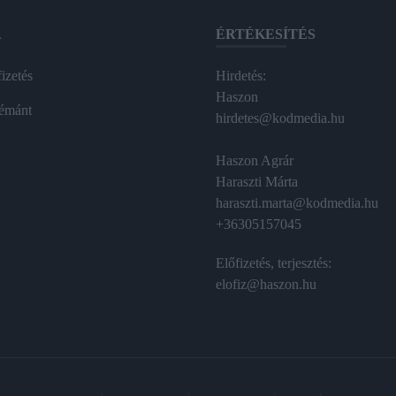
A
ÉRTÉKESÍTÉS
izetés
Hirdetés:
Haszon
émánt
hirdetes@kodmedia.hu
Haszon Agrár
Haraszti Márta
haraszti.marta@kodmedia.hu
+36305157045
Előfizetés, terjesztés:
elofiz@haszon.hu