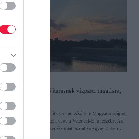
NGATLAN
gyre többen errefelé keresnek vízparti ingatlant,
z az ára
a valaki ma vízparti nyaralót szeretne vásárolni Magyarországon,
lsőként még mindig a Balaton vagy a Velencei-tó jut eszébe. Az
lmúlt évek jelentős áremelkedése miatt azonban egyre többen…
ectangle