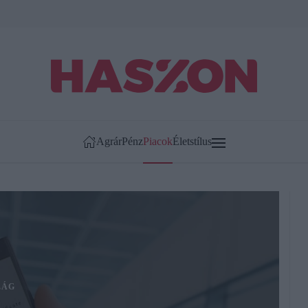
Agrár
Pénz
Piacok
Életstílus
LÁG