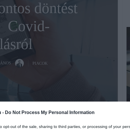
ontos döntést
a Covid-
lásról
JÁNOS
PIACOK
A
Fotó:
Fotó:123RF
u -
Do Not Process My Personal Information
R
to opt-out of the sale, sharing to third parties, or processing of your per
e