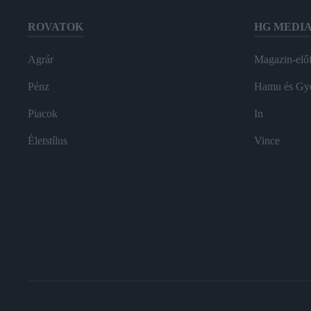
ROVATOK
HG MEDI
Agrár
Magazin-előf
Pénz
Hamu és Gy
Piacok
In
Életstílus
Vince