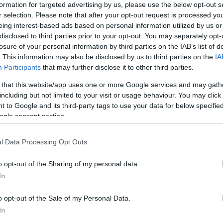
formation for targeted advertising by us, please use the below opt-out s
r selection. Please note that after your opt-out request is processed y
I
eing interest-based ads based on personal information utilized by us or
s
disclosed to third parties prior to your opt-out. You may separately opt-
m
losure of your personal information by third parties on the IAB’s list of
é
. This information may also be disclosed by us to third parties on the
IA
Participants
that may further disclose it to other third parties.
 that this website/app uses one or more Google services and may gath
including but not limited to your visit or usage behaviour. You may click 
 to Google and its third-party tags to use your data for below specifi
ogle consent section.
tországban mindenhol kötelező lesz a
l Data Processing Opt Outs
kot kel viselni, ez vonatkozik minden
o opt-out of the Sharing of my personal data.
a, de az üzletekre is - írta a Jutarnji
In
a a járványhelyzet, ez még előbb is
o opt-out of the Sale of my Personal Data.
kezhet.
In