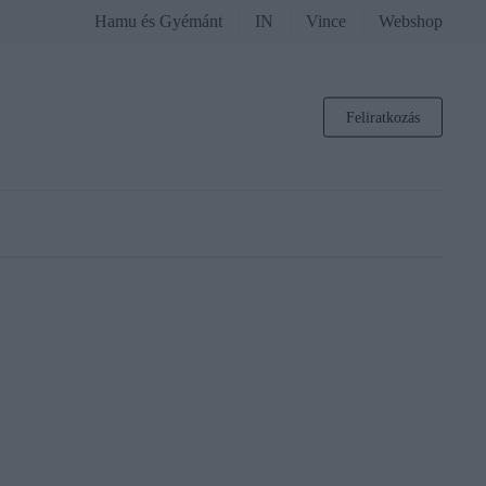
Hamu és Gyémánt
IN
Vince
Webshop
Feliratkozás