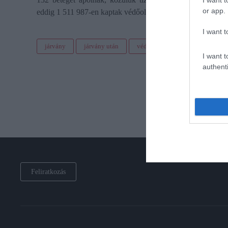
I want t
or app.
eddig 1 511 987-en kaptak védőoltást, közülük 1 175 528-a
I want t
járvány
járvány után
védettségi igazolvány
hor
I want t
authenti
Feliratkozás