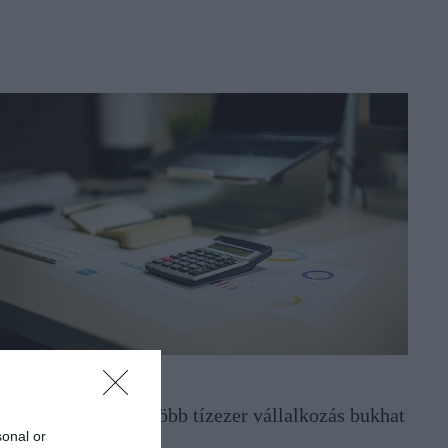
DÓ
iasztás a NAV-tól: több tízezer vállalkozás bukhat
sonal or
gy mulasztás miatt