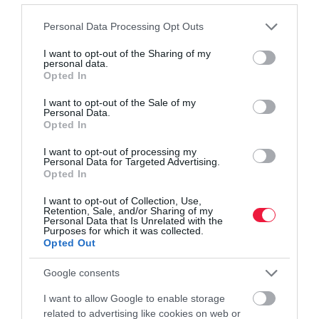
Please note that this website/app uses one or more Google
Personal Data Processing Opt Outs
infláció
pénzromlás
drágulás
nyertes
veszteség
services and may gather and store information including but
not limited to your visit or usage behaviour. You may click to
I want to opt-out of the Sharing of my
bod péter ákos
haszon
personal data.
grant or deny consent to Google and its third-party tags to
Opted In
use your data for below specified purposes in below Google
consent section.
I want to opt-out of the Sale of my
Personal Data.
Opted In
I want to opt-out of processing my
Personal Data for Targeted Advertising.
Opted In
I want to opt-out of Collection, Use,
Retention, Sale, and/or Sharing of my
Personal Data that Is Unrelated with the
Purposes for which it was collected.
Opted Out
Google consents
I want to allow Google to enable storage
related to advertising like cookies on web or