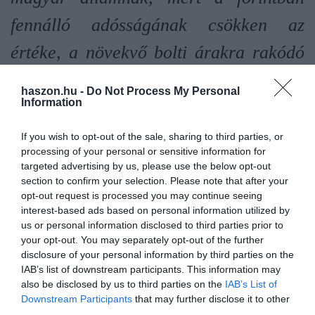
fennálló adósságának csökken az
értéke, a növekvő bolti árakra rakódó
áfa pedig hizlalja a bevételeket. A fix
haszon.hu -
Do Not Process My Personal
Information
bérért dolgozókra és a nyugdíjasokra
viszont az inflációval nehezebb idők
If you wish to opt-out of the sale, sharing to third parties, or
processing of your personal or sensitive information for
jönnek
targeted advertising by us, please use the below opt-out
section to confirm your selection. Please note that after your
opt-out request is processed you may continue seeing
- mondja a közgazdász. Hozzáteszi, mivel a minimálbér idén
interest-based ads based on personal information utilized by
nagyot emelkedett és a vállalkozások költségei nőnek, csakúgy,
us or personal information disclosed to third parties prior to
mint a családok elkölthető jövedelme az állami pénzosztás miatt,
your opt-out. You may separately opt-out of the further
az árak minden bizonnyal legalább a tavalyi ütemben emelkednek
disclosure of your personal information by third parties on the
majd az idén. A teljes interjú a Haszon magazin februári számában
IAB’s list of downstream participants. This information may
olvasható, az
online előadás pedig március 22-én, 19 órakor
also be disclosed by us to third parties on the
IAB’s List of
Downstream Participants
that may further disclose it to other
lehet megnézni a Tudományos Standup online felületén
.
third parties.