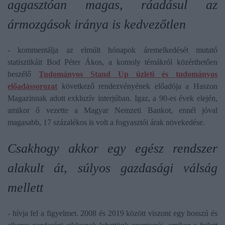
aggasztóan magas, ráadásul az
ármozgások iránya is kedvezőtlen
- kommentálja az elmúlt hónapok áremelkedését mutató
statisztikáit Bod Péter Ákos, a komoly témákról közérthetően
beszélő
Tudományos Stand Up üzleti és tudományos
előadássorozat
következő rendezvényének előadója a Haszon
Magazinnak adott exkluzív interjúban. Igaz, a 90-es évek elején,
amikor ő vezette a Magyar Nemzeti Bankot, ennél jóval
magasabb, 17 százalékos is volt a fogyasztói árak növekedése.
Csakhogy akkor egy egész rendszer
alakult át, súlyos gazdasági válság
mellett
- hívja fel a figyelmet. 2008 és 2019 között viszont egy hosszú és