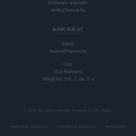
Előfizetés, terjesztés:
elofiz@haszon.hu
KAPCSOLAT
Email:
haszon@haszon.hu
Cím:
1024 Budapest,
Margit krt. 5/A, 3. em. 1. a
© 2025 All rights reserved. Powered by
HG Media
.
moderálási szabályzat
adatvédelmi szabályzat
médiaajánló