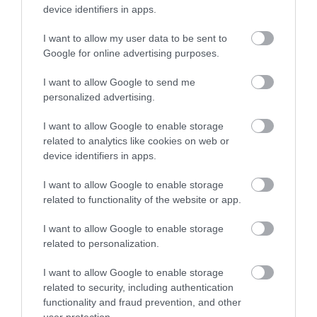
device identifiers in apps.
I want to allow my user data to be sent to
Google for online advertising purposes.
I want to allow Google to send me
personalized advertising.
I want to allow Google to enable storage
related to analytics like cookies on web or
device identifiers in apps.
I want to allow Google to enable storage
PÉNZ
related to functionality of the website or app.
Így hajtanak rá az államkincstári megtakarításokra
I want to allow Google to enable storage
a csalók
related to personalization.
A Magyar Nemzeti Bank több bejelentést kapott arról, hogy a
I want to allow Google to enable storage
kibercsalók a jegybank nevével visszaélve immár nem csak az
related to security, including authentication
ügyfelek banki megtakarításait, hanem például a Magyar
functionality and fraud prevention, and other
Államkincstárban…
user protection.