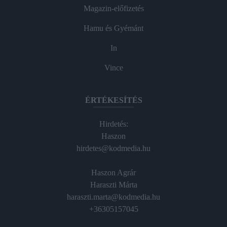
Magazin-előfizetés
Hamu és Gyémánt
In
Vince
ÉRTÉKESÍTÉS
Hirdetés:
Haszon
hirdetes@kodmedia.hu
Haszon Agrár
Haraszti Márta
haraszti.marta@kodmedia.hu
+36305157045