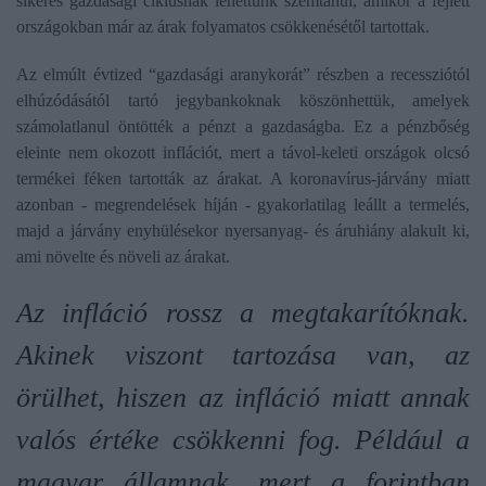
sikeres gazdasági ciklusnak lehettünk szemtanúi, amikor a fejlett
országokban már az árak folyamatos csökkenésétől tartottak.
Az elmúlt évtized “gazdasági aranykorát” részben a recessziótól
elhúzódásától tartó jegybankoknak köszönhettük, amelyek
számolatlanul öntötték a pénzt a gazdaságba. Ez a pénzbőség
eleinte nem okozott inflációt, mert a távol-keleti országok olcsó
termékei féken tartották az árakat. A koronavírus-járvány miatt
azonban - megrendelések híján - gyakorlatilag leállt a termelés,
majd a járvány enyhülésekor nyersanyag- és áruhiány alakult ki,
ami növelte és növeli az árakat.
Az infláció rossz a megtakarítóknak.
Akinek viszont tartozása van, az
örülhet, hiszen az infláció miatt annak
valós értéke csökkenni fog. Például a
magyar államnak, mert a forintban