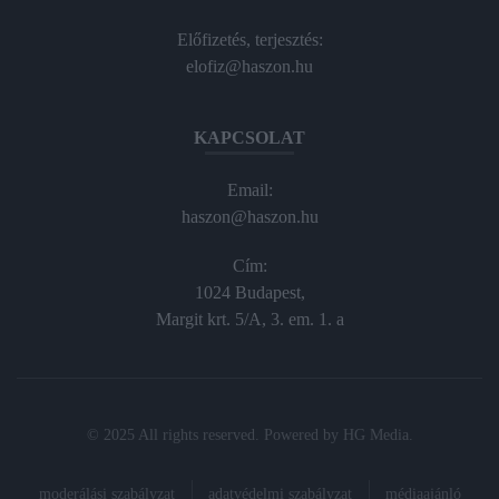
Előfizetés, terjesztés:
elofiz@haszon.hu
KAPCSOLAT
Email:
haszon@haszon.hu
Cím:
1024 Budapest,
Margit krt. 5/A, 3. em. 1. a
© 2025 All rights reserved. Powered by
HG Media
.
moderálási szabályzat
adatvédelmi szabályzat
médiaajánló