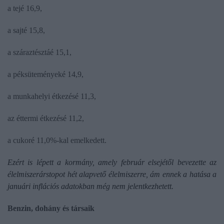
a tejé 16,9,
a sajté 15,8,
a száraztésztáé 15,1,
a péksüteményeké 14,9,
a munkahelyi étkezésé 11,3,
az éttermi étkezésé 11,2,
a cukoré 11,0%-kal emelkedett.
Ezért is lépett a kormány, amely február elsejétől bevezette az
élelmiszerárstopot hét alapvető élelmiszerre, ám ennek a hatása a
januári inflációs adatokban még nem jelentkezhetett.
Benzin, dohány és társaik