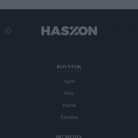
ROVATOK
Agrár
Pénz
Piacok
Életstílus
HG MEDIA