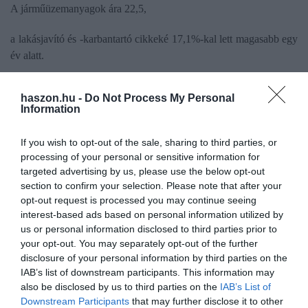
A járműüzemanyagok ára 22,5,
a lakásjavító és -karbantartó cikkeké 17,1%-kal lett magasabb egy
év alatt.
Pedig az üzemanyagok árát maximálták, ami fékezte a drágulást.
haszon.hu -
Do Not Process My Personal
Information
A szeszes italok, dohányáruk átlagosan 7,7, ezen belül a
dohányáruk 10,0%-kal drágultak. A tartós fogyasztási cikkekért
If you wish to opt-out of the sale, sharing to third parties, or
7,9, ezen belül a konyha- és egyéb bútorokért 15,7, a
processing of your personal or sensitive information for
szobabútorokért 13,9, a televíziókért 8,8, a használt
targeted advertising by us, please use the below opt-out
személygépkocsikért 8,2%-kal kellett többet fizetni. A
section to confirm your selection. Please note that after your
szolgáltatások díja 5,2%-kal emelkedett, ezen belül a lakásjavítás
opt-out request is processed you may continue seeing
interest-based ads based on personal information utilized by
és -karbantartás 16,3, a járműjavítás és -karbantartás 10,7%-kal
us or personal information disclosed to third parties prior to
került többe.
your opt-out. You may separately opt-out of the further
disclosure of your personal information by third parties on the
Egy hónap alatt, 2021. decemberhez viszonyítva, a fogyasztói
IAB’s list of downstream participants. This information may
árak átlagosan 1,4%-kal nőttek. Egyetlen jó hírünk van: A szezon
also be disclosed by us to third parties on the
IAB’s List of
végi kiárusítások következtében a ruházkodási cikkek 1,7%-kal
Downstream Participants
that may further disclose it to other