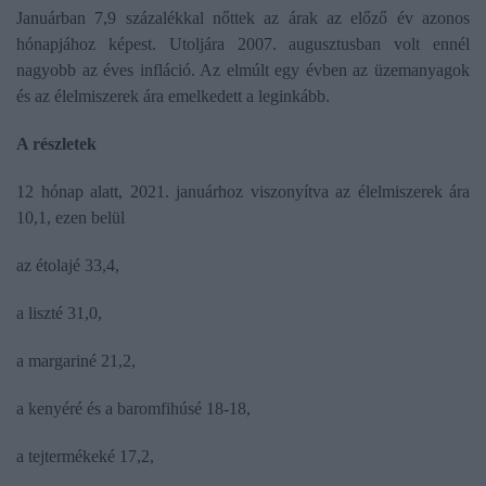
Januárban 7,9 százalékkal nőttek az árak az előző év azonos
hónapjához képest. Utoljára 2007. augusztusban volt ennél
nagyobb az éves infláció. Az elmúlt egy évben az üzemanyagok
és az élelmiszerek ára emelkedett a leginkább.
A részletek
12 hónap alatt, 2021. januárhoz viszonyítva az élelmiszerek ára
10,1, ezen belül
az étolajé 33,4,
a liszté 31,0,
a margariné 21,2,
a kenyéré és a baromfihúsé 18-18,
a tejtermékeké 17,2,