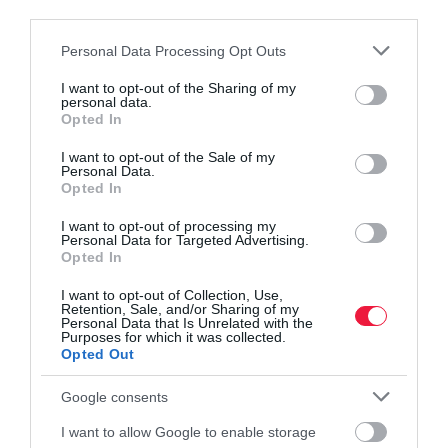
kevesebbe kerültek, mint a megelőző hónapban.
third parties.
Please note that this website/app uses one or more Google
Personal Data Processing Opt Outs
services and may gather and store information including but
infláció
kamatemelés
mnb
monetáris tanács
not limited to your visit or usage behaviour. You may click to
I want to opt-out of the Sharing of my
personal data.
jegybank
drágulás
grant or deny consent to Google and its third-party tags to
Opted In
use your data for below specified purposes in below Google
consent section.
I want to opt-out of the Sale of my
Personal Data.
Opted In
I want to opt-out of processing my
Personal Data for Targeted Advertising.
Opted In
I want to opt-out of Collection, Use,
Retention, Sale, and/or Sharing of my
Personal Data that Is Unrelated with the
Purposes for which it was collected.
Opted Out
Google consents
I want to allow Google to enable storage