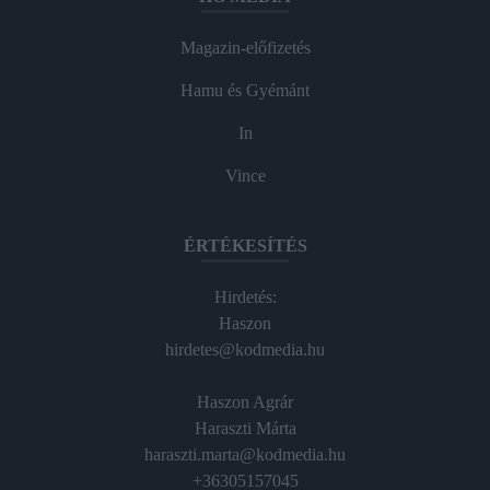
Magazin-előfizetés
Hamu és Gyémánt
In
Vince
ÉRTÉKESÍTÉS
Hirdetés:
Haszon
hirdetes@kodmedia.hu
Haszon Agrár
Haraszti Márta
haraszti.marta@kodmedia.hu
+36305157045