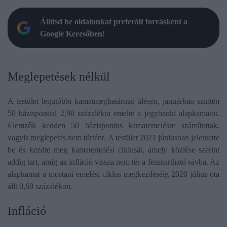
Állítsd be oldalunkat preferált forrásként a
Google Keresőben!
Meglepetések nélkül
A testület legutóbbi kamatmeghatározó ülésén, januárban szintén
50 bázisponttal 2,90 százalékra emelte a jegybanki alapkamatot.
Elemzők kedden 50 bázispontos kamatemelésre számítottak,
vagyis meglepetés nem történt. A testület 2021 júniusban jelentette
be és kezdte meg kamatemelési ciklusát, amely közlése szerint
addig tart, amíg az infláció vissza nem tér a fenntartható sávba. Az
alapkamat a mostani emelési ciklus megkezdéséig 2020 július óta
állt 0,60 százalékon.
Infláció