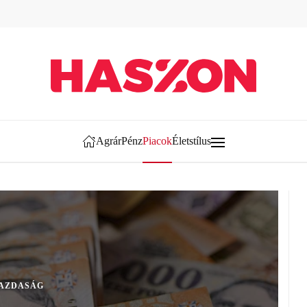
Agrár
Pénz
Piacok
Életstílus
AZDASÁG