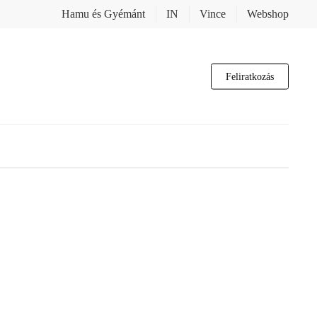
Hamu és Gyémánt
IN
Vince
Webshop
Feliratkozás