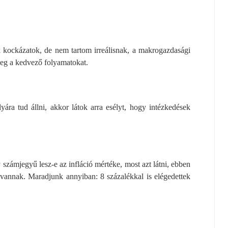
k kockázatok, de nem tartom irreálisnak, a makrogazdasági
meg a kedvező folyamatokat.
ára tud állni, akkor látok arra esélyt, hogy intézkedések
számjegyű lesz-e az infláció mértéke, most azt látni, ebben
s vannak. Maradjunk annyiban: 8 százalékkal is elégedettek