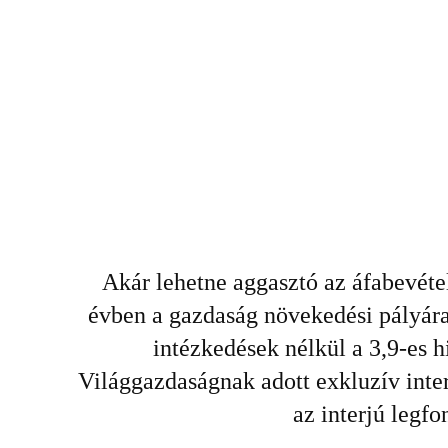
Akár lehetne aggasztó az áfabevéte
évben a gazdaság növekedési pályára 
intézkedések nélkül a 3,9-es h
Világgazdaságnak adott exkluzív inte
az interjú legfo