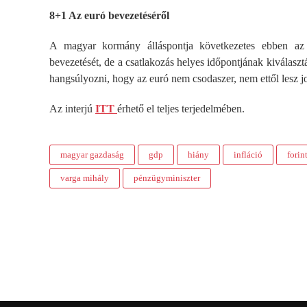
8+1 Az euró bevezetéséről
A magyar kormány álláspontja következetes ebben az 
bevezetését, de a csatlakozás helyes időpontjának kiválasz
hangsúlyozni, hogy az euró nem csodaszer, nem ettől lesz j
Az interjú
ITT
érhető el teljes terjedelmében.
magyar gazdaság
gdp
hiány
infláció
forin
varga mihály
pénzügyminiszter