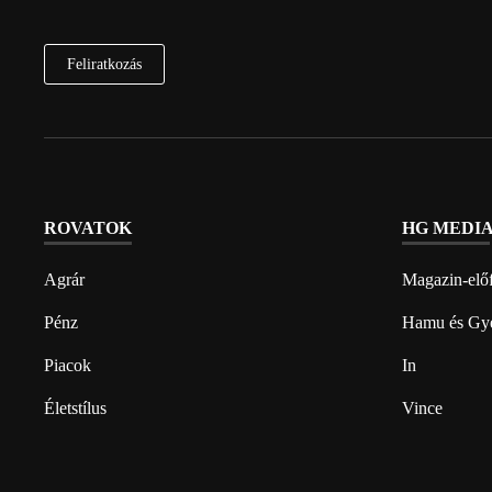
Feliratkozás
ROVATOK
HG MEDI
Agrár
Magazin-előf
Pénz
Hamu és Gy
Piacok
In
Életstílus
Vince