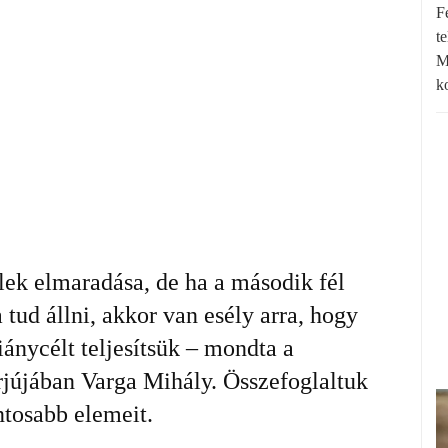
F
t
M
k
lek elmaradása, de ha a második fél
tud állni, akkor van esély arra, hogy
iánycélt teljesítsük – mondta a
rjújában Varga Mihály. Összefoglaltuk
ntosabb elemeit.