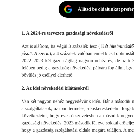
Állítsd be oldalunkat prefe
1. A 2024-re tervezett gazdasági növekedésről
Azt is aláírom, ha végül 3 százalék lesz ( K
ét hitelminősít
jósolt. A szerk
.), a 4 százalék valóban ennél kicsit optimi
2022–2023 két gazdaságilag nagyon nehéz év, de az idén 
felében pedig a gazdaság növekedési pályára fog állni, í
bővülés jó eséllyel elérhető.
2. Az idei növekedési kilátásokról
Van két nagyon nehéz negyedévünk idén. Bár a második 
a szolgáltatások, az ipari termelés, a kiskereskedelmi forga
következtetni, hogy éves összevetésben a második negyed
gazdasági növekedés. 2023 második fél éve sokkal erőteljese
hogy a gazdaság szolgáltatási oldala magára találjon. A m