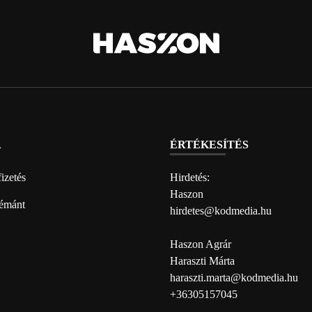
A
ÉRTÉKESÍTÉS
izetés
Hirdetés:
Haszon
émánt
hirdetes@kodmedia.hu
Haszon Agrár
Haraszti Márta
haraszti.marta@kodmedia.hu
+36305157045