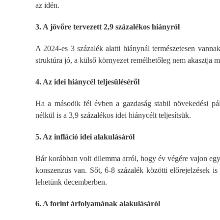
az idén.
3. A jövőre tervezett 2,9 százalékos hiányról
A 2024-es 3 százalék alatti hiánynál természetesen vanna
struktúra jó, a külső környezet remélhetőleg nem akasztja 
4. Az idei hiánycél teljesüléséről
Ha a második fél évben a gazdaság stabil növekedési pály
nélkül is a 3,9 százalékos idei hiánycélt teljesítsük.
5. Az infláció idei alakulásáról
Bár korábban volt dilemma arról, hogy év végére vajon egy 
konszenzus van. Sőt, 6-8 százalék közötti előrejelzések i
lehetünk decemberben.
6. A forint árfolyamának alakulásáról