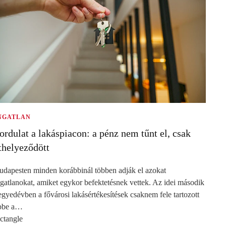
NGATLAN
ordulat a lakáspiacon: a pénz nem tűnt el, csak
thelyeződött
udapesten minden korábbinál többen adják el azokat
ngatlanokat, amiket egykor befektetésnek vettek. Az idei második
egyedévben a fővárosi lakásértékesítések csaknem fele tartozott
bbe a…
ectangle