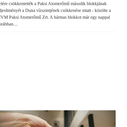
elére csökkentették a Paksi Atomerőmű második blokkjának
eljesítményét a Duna vízszintjének csökkenése miatt - közölte a
VM Paksi Atomerőmű Zrt. A hármas blokkot már egy nappal
orábban…