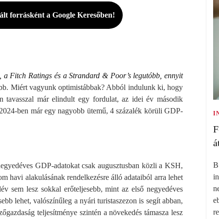
rált forrásként a Google Keresőben!
ő, a Fitch Ratings és a Strandard & Poor’s legutóbb, ennyit
stább. Miért vagyunk optimistábbak? Abból indulunk ki, hogy
tavasszal már elindult egy fordulat, az idei év második
gy 2024-ben már egy nagyobb ütemű, 4 százalék körüli GDP-
I
F
á
B
negyedéves GDP-adatokat csak augusztusban közli a KSH,
i
lom havi alakulásának rendelkezésre álló adataiból arra lehet
n
év sem lesz sokkal erőteljesebb, mint az első negyedéves
e
bb lehet, valószínűleg a nyári turistaszezon is segít abban,
r
ezőgazdaság teljesítménye szintén a növekedés támasza lesz