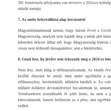
381 forint/eurós árfolyamra van tervezve a 2024-es költség
oldalát mutatja.
7. Az uniós helyreállítási alap forrásairól
Magyarázhatatlannak tartom, hogy három évvel a Covid
Magyarország, amelyek nem kapták meg a nekik járó támogat
lehetetlen helyzet állhat elő, hogy Magyarország törleszt
vissza nem térítendő támogatáshoz, sem a hitelrészhez.
8. Gond lesz, ha jövőre sem érkeznek meg a 2024-es büd
Nem lesz, mert idáig is előfinanszíroztunk. Az elmúlt éve
később érkeztek be annál, mint amire egyébként a ga
előfinanszíroz, bevételekből, időnként hitelből is. Ez v
milliárd dollárnyi devizakötvényt bocsátottunk ki, amine
Természetesen normálisabb és jobb lenne, ha nem a pi
kibocsátanunk, hanem beérkezne az a pénz, ami egyébként
ezáltal.