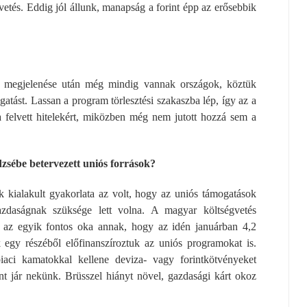
vetés. Eddig jól állunk, manapság a forint épp az erősebbik
 megjelenése után még mindig vannak országok, köztük
ást. Lassan a program törlesztési szakaszba lép, így az a
 a felvett hitelekért, miközben még nem jutott hozzá sem a
zsébe betervezett uniós források?
k kialakult gyakorlata az volt, hogy az uniós támogatások
zdaságnak szüksége lett volna. A magyar költségvetés
olt az egyik fontos oka annak, hogy az idén januárban 4,2
k egy részéből előfinanszíroztuk az uniós programokat is.
aci kamatokkal kellene deviza- vagy forintkötvényeket
 jár nekünk. Brüsszel hiányt növel, gazdasági kárt okoz