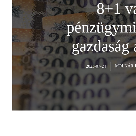
8+1 vá
pénzügymin
gazdaság á
MOLNÁR 
2023-07-24