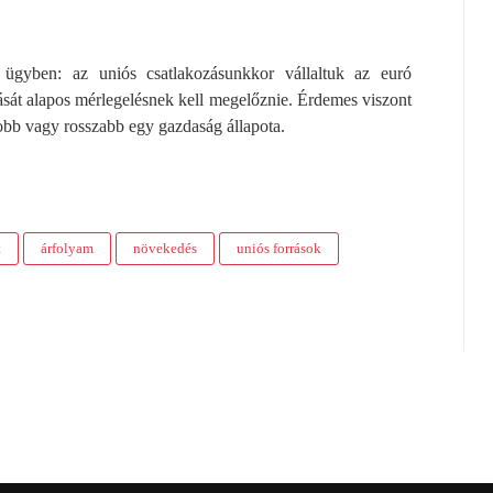
ügyben: az uniós csatlakozásunkkor vállaltuk az euró
tását alapos mérlegelésnek kell megelőznie. Érdemes viszont
obb vagy rosszabb egy gazdaság állapota.
t
árfolyam
növekedés
uniós források