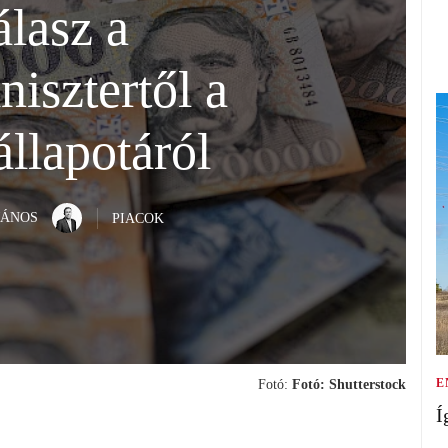
lasz a
isztertől a
llapotáról
JÁNOS
PIACOK
E
Fotó:
Fotó: Shutterstock
Í