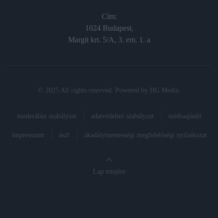
Cím:
1024 Budapest,
Margit krt. 5/A, 3. em. 1. a
© 2025 All rights reserved. Powered by
HG Media
.
moderálási szabályzat
adatvédelmi szabályzat
médiaajánló
impresszum
ászf
akadálymentességi megfelelőségi nyilatkozat
Lap tetejére