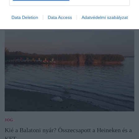
Data Deletion
Data Access
Adatvédelmi szabályzat
JOG
Kié a Balatoni nyár? Összecsapott a Heineken és a
KFT