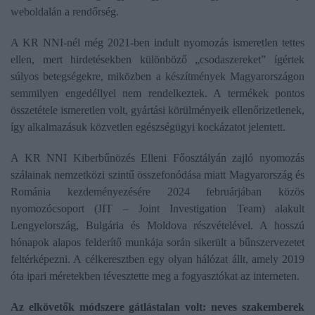
weboldalán a rendőrség.
A KR NNI-nél még 2021-ben indult nyomozás ismeretlen tettes
ellen, mert hirdetésekben különböző „csodaszereket” ígértek
súlyos betegségekre, miközben a készítmények Magyarországon
semmilyen engedéllyel nem rendelkeztek. A termékek pontos
összetétele ismeretlen volt, gyártási körülményeik ellenőrizetlenek,
így alkalmazásuk közvetlen egészségügyi kockázatot jelentett.
A KR NNI Kiberbűnözés Elleni Főosztályán zajló nyomozás
szálainak nemzetközi szintű összefonódása miatt Magyarország és
Románia kezdeményezésére 2024 februárjában közös
nyomozócsoport (JIT – Joint Investigation Team) alakult
Lengyelország, Bulgária és Moldova részvételével. A hosszú
hónapok alapos felderítő munkája során sikerült a bűnszervezetet
feltérképezni. A célkeresztben egy olyan hálózat állt, amely 2019
óta ipari méretekben tévesztette meg a fogyasztókat az interneten.
Az elkövetők módszere gátlástalan volt: neves szakemberek