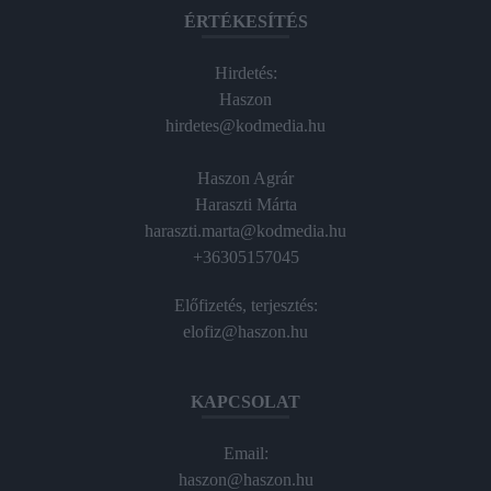
ÉRTÉKESÍTÉS
Hirdetés:
Haszon
hirdetes@kodmedia.hu
Haszon Agrár
Haraszti Márta
haraszti.marta@kodmedia.hu
+36305157045
Előfizetés, terjesztés:
elofiz@haszon.hu
KAPCSOLAT
Email:
haszon@haszon.hu