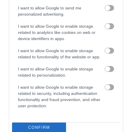
I want to allow Google to send me
personalized advertising.
I want to allow Google to enable storage
MUNKA
related to analytics like cookies on web or
Kincset ér ez a tulajdonság a munkahelyen
device identifiers in apps.
A legtöbben úgy gondolják, hogy a munkahelyi siker kulcsa a
I want to allow Google to enable storage
related to functionality of the website or app.
magas IQ, a szakmai tudás vagy a többéves tapasztalat. A
kutatások szerint azonban akad egy kevésbé látványos tényező,
I want to allow Google to enable storage
ami legalább ekkora…
related to personalization.
I want to allow Google to enable storage
related to security, including authentication
functionality and fraud prevention, and other
user protection.
CONFIRM