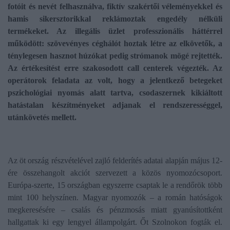
fotóit és nevét felhasználva, fiktív szakértői véleményekkel és
hamis sikersztorikkal reklámoztak engedély nélküli
termékeket. Az illegális üzlet professzionális háttérrel
működött: szövevényes céghálót hoztak létre az elkövetők, a
ténylegesen hasznot húzókat pedig strómanok mögé rejtették.
Az értékesítést erre szakosodott call centerek végezték. Az
operátorok feladata az volt, hogy a jelentkező betegeket
pszichológiai nyomás alatt tartva, csodaszernek kikiáltott
hatástalan készítményeket adjanak el rendszerességgel,
utánkövetés mellett.
Az öt ország részvételével zajló felderítés adatai alapján május 12-
ére összehangolt akciót szervezett a közös nyomozócsoport.
Európa-szerte, 15 országban egyszerre csaptak le a rendőrök több
mint 100 helyszínen. Magyar nyomozók – a román hatóságok
megkeresésére – csalás és pénzmosás miatt gyanúsítottként
hallgattak ki egy lengyel állampolgárt. Őt Szolnokon fogták el.