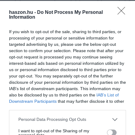
Bulgáriában egy, a termékek gyártására szolgáló, ipari léptékű
üzemet számoltak fel, míg Moldovában több szervezőt fogtak el
haszon.hu -
Do Not Process My Personal
Information
magyar közreműködéssel.
If you wish to opt-out of the sale, sharing to third parties, or
Olvasd el ezt is!
processing of your personal or sensitive information for
targeted advertising by us, please use the below opt-out
Holland-amerikai gyógynövényest vizsgál a
section to confirm your selection. Please note that after your
versenyhivatal
opt-out request is processed you may continue seeing
interest-based ads based on personal information utilized by
us or personal information disclosed to third parties prior to
your opt-out. You may separately opt-out of the further
disclosure of your personal information by third parties on the
IAB’s list of downstream participants. This information may
also be disclosed by us to third parties on the
IAB’s List of
illegális
gyógyszer
rendőrség
rajtaütés
Downstream Participants
that may further disclose it to other
megtévesztés
third parties.
Please note that this website/app uses one or more Google
Personal Data Processing Opt Outs
services and may gather and store information including but
not limited to your visit or usage behaviour. You may click to
I want to opt-out of the Sharing of my
personal data.