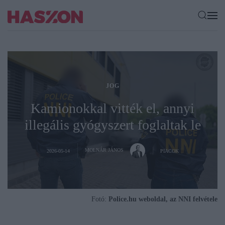
JOG
Kamionokkal vitték el, annyi
illegális gyógyszert foglaltak le
MOLNÁR JÁNOS
2026-05-14
PIACOK
Fotó:
Police.hu weboldal, az NNI felvétele