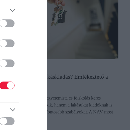
NGATLAN
ogyan is adózik a lakáskiadás? Emlékeztető a
AV-tól
 következő hetekben sok egyetemista és főiskolás keres
akhatást, ezért nemcsak nekik, hanem a lakásukat kiadóknak is
rdemes áttekinteniük a legfontosabb szabályokat. A NAV most
zt megtette. Nem…
ectangle