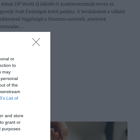
 dubaji DP World új kikötőt és konténerterminált tervez az
gyesült Arab Emírségek keleti partjára. A beruházással a vállalat
sökkentené függőségét a Hormuzi-szorostól, amelynek
izonytalan…
sonal or
ection to
ou may
 personal
out of the
 downstream
B’s List of
er and store
to grant or
ed purposes