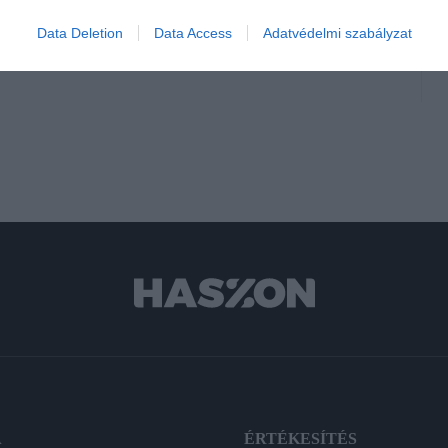
ártás
gyártási kapacitás
kertészet
kert
Data Deletion
Data Access
Adatvédelmi szabályzat
szállítás
szállítási lánc
áremelés
A
ÉRTÉKESÍTÉS