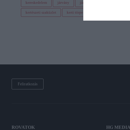
kereskedelem
járvány
járványügyi korlátozás
gy
kertészeti szaküzlet
kerti törpe
áru
áruhiány
Feliratkozás
ROVATOK
HG MEDI