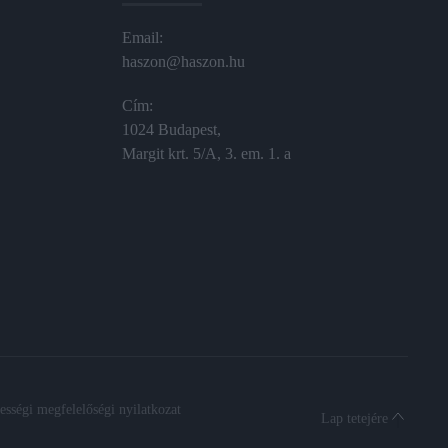
Email:
haszon@haszon.hu
Cím:
1024 Budapest,
Margit krt. 5/A, 3. em. 1. a
sségi megfelelőségi nyilatkozat
Lap tetejére