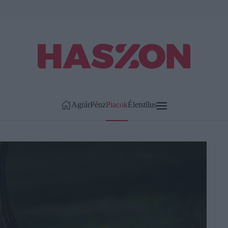
Agrár
Pénz
Piacok
Életstílus