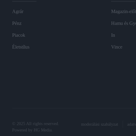
Agrár
Magazin-előf
Pénz
Hamu és Gy
Piacok
In
Életstílus
Vince
© 2025 All rights reserved.
moderálási szabályzat
adat
Powered by
HG Media
.