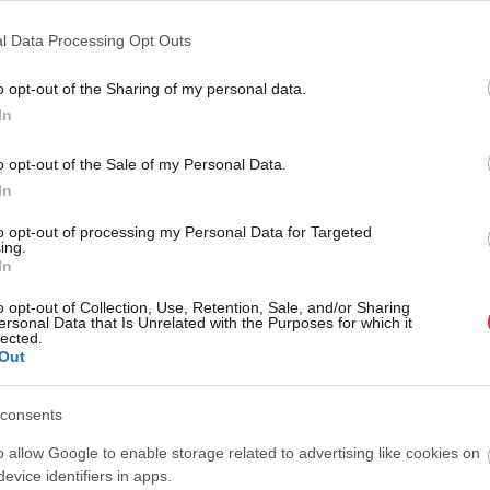
ető asszisztense arról panaszkodott a BBC-nek, hogy több
zisztens véleménye szerint ennek több oka is van.
l Data Processing Opt Outs
átott módon népszerű a kertészkedés, ennek következtében az
o opt-out of the Sharing of my personal data.
átogatottságot tapasztalnak Európa-szerte, ami normális
In
o opt-out of the Sale of my Personal Data.
ól világpiaci hiány van. Típustól függően készülhetnek
In
ossági sor végére kerülnek, ha a gyártóknak dönteniük kell.
to opt-out of processing my Personal Data for Targeted
ing.
I
kor is nehézségekbe ütköznének a vásárlók az ellátási lánc
In
H
atornát eltorlaszoló Ever Given konténerhajó, jelentősen
o opt-out of Collection, Use, Retention, Sale, and/or Sharing
N
ersonal Data that Is Unrelated with the Purposes for which it
lected.
Out
A
l
consents
2019-hez képest a kertészeti központok látogatottsága 97
é
népszerűbb termékek közé, ez hamarosan változhat, ugyanis
e
o allow Google to enable storage related to advertising like cookies on
r
evice identifiers in apps.