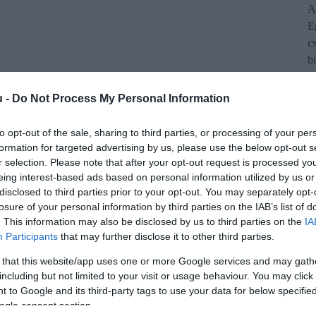
A
E
c
b
u -
Do Not Process My Personal Information
to opt-out of the sale, sharing to third parties, or processing of your per
formation for targeted advertising by us, please use the below opt-out s
r selection. Please note that after your opt-out request is processed y
eing interest-based ads based on personal information utilized by us or
disclosed to third parties prior to your opt-out. You may separately opt-
ének növekedése és az ellátási lánc
losure of your personal information by third parties on the IAB’s list of
-hiány alakult ki a piacon.
. This information may also be disclosed by us to third parties on the
IA
Participants
that may further disclose it to other third parties.
 that this website/app uses one or more Google services and may gath
rált forrásként a Google Keresőben!
including but not limited to your visit or usage behaviour. You may click 
 to Google and its third-party tags to use your data for below specifi
ogle consent section.