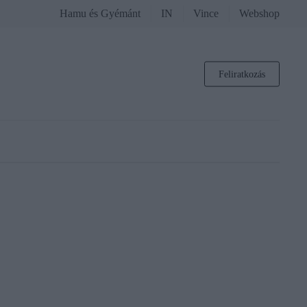
Hamu és Gyémánt
IN
Vince
Webshop
Feliratkozás