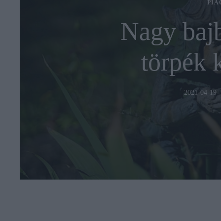
PIA
Nagy bajb
törpék 
2021-04-19