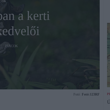
COK
an a kerti
kedvelői
PIACOK
P
Fotó:
Fotó:123RF
Ú