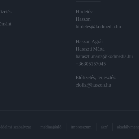
izetés
Hirdetés:
Haszon
émánt
hirdetes@kodmedia.hu
Haszon Agrár
Haraszti Márta
haraszti.marta@kodmedia.hu
+36305157045
Előfizetés, terjesztés:
elofiz@haszon.hu
védelmi szabályzat
médiaajánló
impresszum
ászf
akadálymente