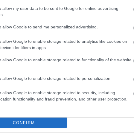
o allow my user data to be sent to Google for online advertising
sonló problémákat tapasztalt
s.
ek rajta minden bevásárló listáján,
to allow Google to send me personalized advertising.
 népszerűvé vált a lezárások idején.
o allow Google to enable storage related to analytics like cookies on
 elég nagy nyomás nehezedett ránk,
evice identifiers in apps.
termékeket, de az olyan események,
o allow Google to enable storage related to functionality of the website
a, átírja a terveinket. Nemcsak
o allow Google to enable storage related to personalization.
 és egyéb dísztárgyakból is hiány
énerekben várakozik
o allow Google to enable storage related to security, including
cation functionality and fraud prevention, and other user protection.
állítási árak emelkedtek: míg korábban 1200 dollárba került,
 17 ezer dollárt is.
CONFIRM