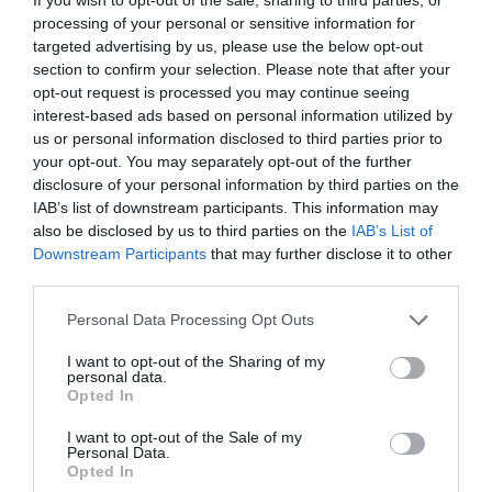
processing of your personal or sensitive information for
targeted advertising by us, please use the below opt-out
section to confirm your selection. Please note that after your
opt-out request is processed you may continue seeing
interest-based ads based on personal information utilized by
us or personal information disclosed to third parties prior to
your opt-out. You may separately opt-out of the further
disclosure of your personal information by third parties on the
IAB’s list of downstream participants. This information may
also be disclosed by us to third parties on the
IAB’s List of
Downstream Participants
that may further disclose it to other
third parties.
Please note that this website/app uses one or more Google
Personal Data Processing Opt Outs
UTAZÁS
services and may gather and store information including but
not limited to your visit or usage behaviour. You may click to
I want to opt-out of the Sharing of my
Levizsgázott Brüsszel új határregisztrációs
personal data.
grant or deny consent to Google and its third-party tags to
rendszere
Opted In
use your data for below specified purposes in below Google
consent section.
I want to opt-out of the Sale of my
Az Európai Unió új határregisztrációs rendszere (EES) elvileg
Personal Data.
Opted In
gyorsabbá és biztonságosabbá teszi majd a schengeni külső