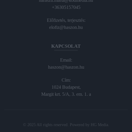
haraszti.marta@kodmedia.hu
+36305157045
Előfizetés, terjesztés:
elofiz@haszon.hu
KAPCSOLAT
Email:
haszon@haszon.hu
Cím:
1024 Budapest,
Margit krt. 5/A, 3. em. 1. a
© 2025 All rights reserved. Powered by
HG Media
.