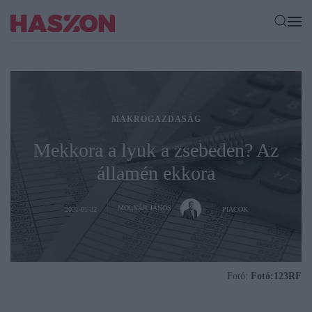
MAKROGAZDASÁG
Mekkora a lyuk a zsebeden? Az
államén ekkora
MOLNÁR JÁNOS
2021-01-22
PIACOK
Fotó:
Fotó:123RF