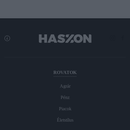
ROVATOK
Agrár
Pénz
Piacok
Életstílus