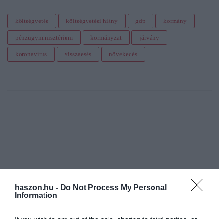
költségvetés
költségvetési hiány
gdp
kormány
pénzügyminisztérium
kormányzat
járvány
koronavírus
visszaesés
növekedés
haszon.hu -
Do Not Process My Personal
Information
If you wish to opt-out of the sale, sharing to third parties, or