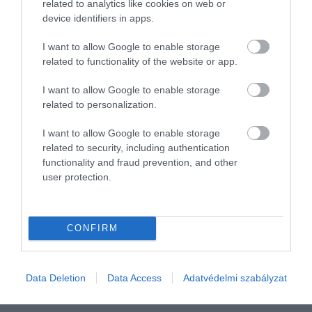
related to analytics like cookies on web or
device identifiers in apps.
I want to allow Google to enable storage
related to functionality of the website or app.
I want to allow Google to enable storage
related to personalization.
TECH
I want to allow Google to enable storage
ChatGPT-előfizetést kapnak a fizetőcsomagos
related to security, including authentication
functionality and fraud prevention, and other
revolutosok
user protection.
A Revolut neobank bejelentette az OpenAI-jal kötött partnerségét,
amiben több millió lakossági ügyfelének teszi elérhetővé a
CONFIRM
ChatGPT Go szolgáltatást. Az ügyfelek csomagjuktól függően
akár 12 hónapon…
rectangle
Data Deletion
Data Access
Adatvédelmi szabályzat