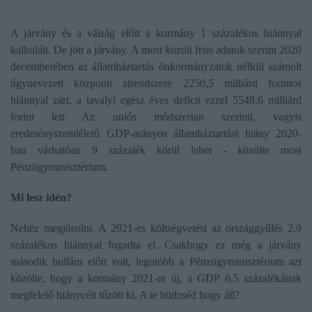
A járvány és a válság előtt a kormány 1 százalékos hiánnyal
kalkulált. De jött a járvány. A most közölt friss adatok szerint 2020
decemberében az államháztartás önkormányzatok nélkül számolt
úgynevezett központi alrendszere 2250,5 milliárd forintos
hiánnyal zárt, a tavalyi egész éves deficit ezzel 5548,6 milliárd
forint lett Az uniós módszertan szerinti, vagyis
eredményszemléletű GDP-arányos államháztartási hiány 2020-
ban várhatóan 9 százalék körül lehet - közölte most
Pénzügyminisztérium.
Mi lesz idén?
Nehéz megjósolni. A 2021-es költségvetést az országgyűlés 2,9
százalékos hiánnyal fogadta el. Csakhogy ez még a járvány
második hullám előtt volt, legutóbb a Pénzügyminisztérium azt
közölte, hogy a kormány 2021-re új, a GDP 6,5 százalékának
megfelelő hiánycélt tűzött ki. A te büdzséd hogy áll?