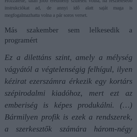
Hozzátette, talán jobb eredmény született volna, ha részletesebb
instrukciókat ad, de annyi idő alatt saját maga is
megfogalmazhatta volna a pár soros verset.
Más szakember sem lelkesedik a
programért
Ez a dilettáns szint, amely a mélység
vágyától a végtelenségig felhígul, ilyen
kézirat ezerszámra érkezik egy kortárs
szépirodalmi kiadóhoz, mert ezt az
emberiség is képes produkálni. (…)
Bármilyen profik is ezek a rendszerek,
a szerkesztők számára három-négy