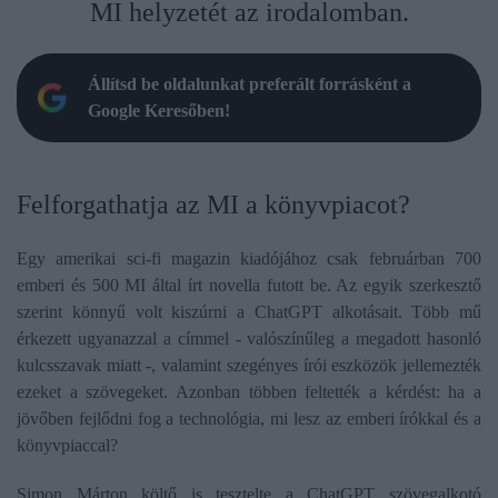
MI helyzetét az irodalomban.
Állítsd be oldalunkat preferált forrásként a
Google Keresőben!
Felforgathatja az MI a könyvpiacot?
Egy amerikai sci-fi magazin kiadójához csak februárban 700
emberi és 500 MI által írt novella futott be. Az egyik szerkesztő
szerint könnyű volt kiszúrni a ChatGPT alkotásait. Több mű
érkezett ugyanazzal a címmel - valószínűleg a megadott hasonló
kulcsszavak miatt -, valamint szegényes írói eszközök jellemezték
ezeket a szövegeket. Azonban többen feltették a kérdést: ha a
jövőben fejlődni fog a technológia, mi lesz az emberi írókkal és a
könyvpiaccal?
Simon Márton költő is tesztelte a ChatGPT szövegalkotó