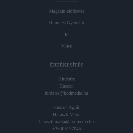
Magazin-előfizetés
Hamu és Gyémánt
In
Vince
ÉRTÉKESÍTÉS
Hirdetés:
Haszon
hirdetes@kodmedia.hu
Haszon Agrár
Haraszti Márta
haraszti.marta@kodmedia.hu
+36305157045