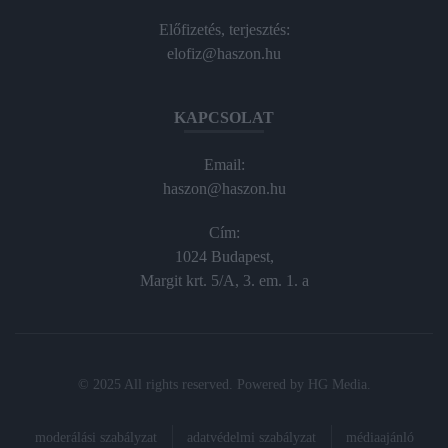
Előfizetés, terjesztés:
elofiz@haszon.hu
KAPCSOLAT
Email:
haszon@haszon.hu
Cím:
1024 Budapest,
Margit krt. 5/A, 3. em. 1. a
© 2025 All rights reserved. Powered by
HG Media
.
moderálási szabályzat
adatvédelmi szabályzat
médiaajánló