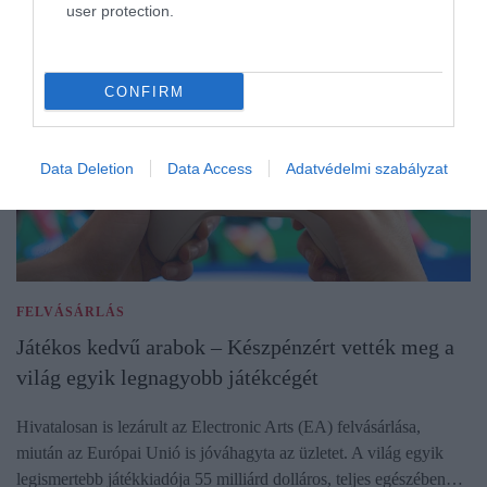
user protection.
CONFIRM
Data Deletion
Data Access
Adatvédelmi szabályzat
FELVÁSÁRLÁS
Játékos kedvű arabok – Készpénzért vették meg a
világ egyik legnagyobb játékcégét
Hivatalosan is lezárult az Electronic Arts (EA) felvásárlása,
miután az Európai Unió is jóváhagyta az üzletet. A világ egyik
legismertebb játékkiadója 55 milliárd dolláros, teljes egészében…