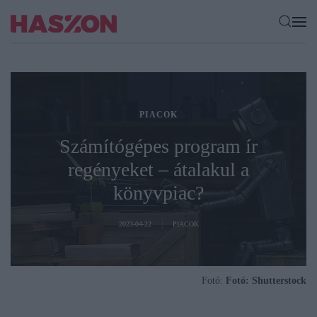
PIACOK
Számítógépes program ír
regényeket – átalakul a
könyvpiac?
2023-04-22
PIACOK
Fotó:
Fotó: Shutterstock