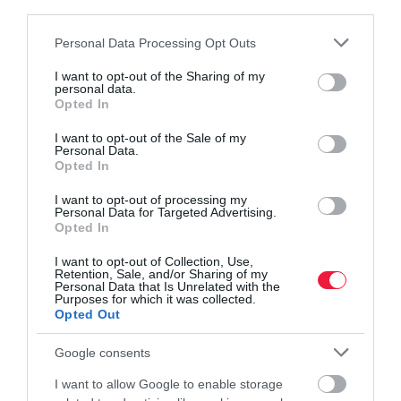
generált élvezhető eredményt.
third parties.
Please note that this website/app uses one or more Google
Personal Data Processing Opt Outs
A meseíró projektben az utómunka vitte el a legtöbb időt.
services and may gather and store information including but
Bereczki Nóra kiemelte, hogy egészen jól működött a robot
not limited to your visit or usage behaviour. You may click to
I want to opt-out of the Sharing of my
magyar nyelven, azonban a szöveghez utólag hozzá kellett nyúlni
personal data.
grant or deny consent to Google and its third-party tags to
Opted In
a nyelvi hibák miatt. Úgy tűnt, hogy az MI-nek főleg ragozás és
use your data for below specified purposes in below Google
szintaxis terén kellene fejlődnie.
consent section.
I want to opt-out of the Sale of my
Personal Data.
Opted In
A vízcseppnél azt kértem, hogy írjon X
I want to opt-out of processing my
szavas mesét a vízcsepp körforgásáról,
Personal Data for Targeted Advertising.
Opted In
amire adott egy történetet. Én ebben
I want to opt-out of Collection, Use,
Retention, Sale, and/or Sharing of my
utólag azért még átírtam szavakat,
Personal Data that Is Unrelated with the
Purposes for which it was collected.
kisebb szakaszokat, hogy a
Opted Out
végeredmény jobban tetszen
Google consents
I want to allow Google to enable storage
- mondta Bereczki Nóra.