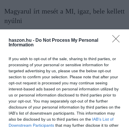
Magyarul írt mesét a MI, igaz, bele kellett
nyúlni
Azonban van, aki elégedett a nagy nyelvi modellek
haszon.hu -
Do Not Process My Personal
szolgáltatásaival. Bereczki Nóra saját meséket írt a két és fél éves
Information
fia altatásához. Ehhez ő is a ChatGPT nevű nyelvi modellt
vette
segítségül
, amivel 8 óra alatt 12 darab rövid történet született.
If you wish to opt-out of the sale, sharing to third parties, or
Ahogyan arról beszámolt, a programmal generált mesék szövegei
processing of your personal or sensitive information for
rövidek, könnyen érthetők és szórakoztatók voltak. Egy másik
targeted advertising by us, please use the below opt-out
alkalmazással illusztrációkat is készített a történetekhez.
section to confirm your selection. Please note that after your
opt-out request is processed you may continue seeing
Mindezeket egy könyvbe szerkesztette, kinyomtatva, a
interest-based ads based on personal information utilized by
végeredmény pedig tetszett a kisfiának is.
us or personal information disclosed to third parties prior to
your opt-out. You may separately opt-out of the further
A történetek előállításának feltétele volt, hogy a lehető
disclosure of your personal information by third parties on the
legegyszerűbb mondatokkal meg kellett adni hozzájuk a
IAB’s list of downstream participants. This information may
legfontosabb információkat, például az elképzelt alaptörténetet, a
also be disclosed by us to third parties on the
IAB’s List of
témát és a végkifejletet. Ezek hiányában a program nem feltétlen
Downstream Participants
that may further disclose it to other