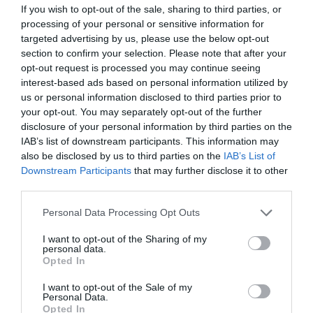
If you wish to opt-out of the sale, sharing to third parties, or
Popovics egyike annak a többezer, nem hivatásos befektetőnek,
processing of your personal or sensitive information for
akik az elmúlt hetekben a kriptovaluták értékének zuhanása miatt
targeted advertising by us, please use the below opt-out
tetemes veszteségeket szenvedtek.
section to confirm your selection. Please note that after your
opt-out request is processed you may continue seeing
interest-based ads based on personal information utilized by
tőzsde
kriptovaluta
stablecoin
terra
ukrajna
us or personal information disclosed to third parties prior to
your opt-out. You may separately opt-out of the further
disclosure of your personal information by third parties on the
IAB’s list of downstream participants. This information may
also be disclosed by us to third parties on the
IAB’s List of
Downstream Participants
that may further disclose it to other
third parties.
Please note that this website/app uses one or more Google
Personal Data Processing Opt Outs
services and may gather and store information including but
not limited to your visit or usage behaviour. You may click to
I want to opt-out of the Sharing of my
personal data.
grant or deny consent to Google and its third-party tags to
Opted In
use your data for below specified purposes in below Google
consent section.
I want to opt-out of the Sale of my
Personal Data.
Opted In