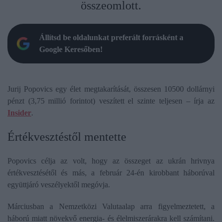
összeomlott.
Állítsd be oldalunkat preferált forrásként a
Google Keresőben!
Jurij Popovics egy élet megtakarítását, összesen 10500 dollárnyi
pénzt (3,75 millió forintot) veszített el szinte teljesen – írja az
Insider
.
Értékvesztéstől mentette
Popovics célja az volt, hogy az összeget az ukrán hrivnya
értékvesztésétől és más, a február 24-én kirobbant háborúval
együttjáró veszélyektől megóvja.
Márciusban a Nemzetközi Valutaalap arra figyelmeztetett, a
háború miatt növekvő energia- és élelmiszerárakra kell számítani.