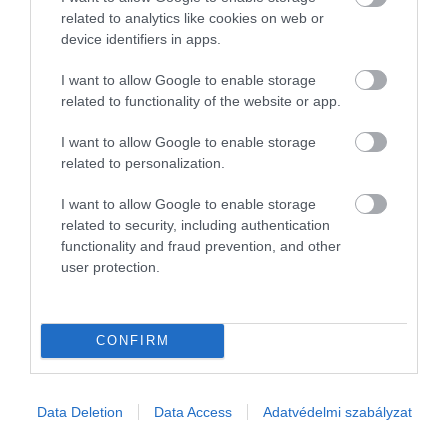
használt személygépkocsi került új tulajdonoshoz az első
related to analytics like cookies on web or
félévben, ami 5,8 százalékkal múlja felül a tavalyi azonos
device identifiers in apps.
időszakban elért…
I want to allow Google to enable storage
related to functionality of the website or app.
I want to allow Google to enable storage
related to personalization.
I want to allow Google to enable storage
related to security, including authentication
functionality and fraud prevention, and other
user protection.
CONFIRM
Data Deletion
Data Access
Adatvédelmi szabályzat