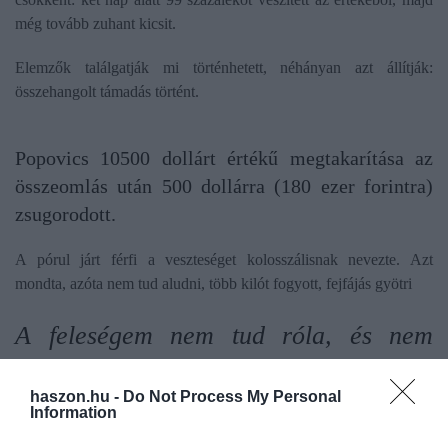
még tovább zuhant kicsit.
Elemzők találgatják mi történhetett, néhányan azt állítják:
összehangolt támadás történt.
Popovics 10500 dollárt értékű megtakarítása az
összeomlás után 500 dollárra (180 ezer forintra)
zsugorodott.
A pórul járt férfi a veszteséget kolosszálisnak nevezte. Azt
mondta, azóta nem tud aludni, több kilót fogyott, fejfájás gyötri
A feleségem nem tud róla, és nem
tudom, hogy fogom neki megmondani
haszon.hu -
Do Not Process My Personal
Information
- mondta.