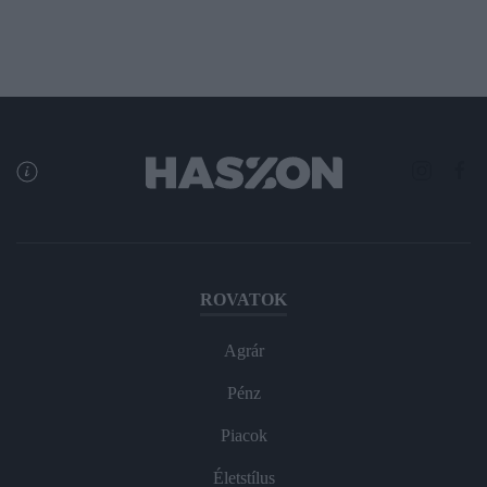
ROVATOK
Agrár
Pénz
Piacok
Életstílus