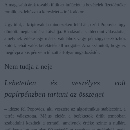
A magasabb árak tovább fűtik az inflációt, a bevételek fizetőértéke
romlik, ez lehúzza a keresletet – írták akkor.
Úgy tűnt, a kriptovaluta mindezeken felül áll, ezért Popovics úgy
döntött: megtakarításait átváltja. Ráadásul a stablecoint választotta,
amelynek értéke egy másik valutához vagy pénzügyi eszközhöz
kötött, tehát valós befektetés áll mögötte. Arra számított, hogy ez
megóvja a kis pénzét a túlzott árfolyamingadozástól.
Nem tudja a neje
Lehetetlen és veszélyes volt
papírpénzben tartani az összeget
– idézte fel Popovics, aki vesztére az algoritmikus stablecoint, a
terrát választotta. Május elején a befektetők őrült tempóban
szabadulni kezdtek a terrától, amelynek értéke szinte a nullára
csökkent: két nap alatt 99 százalékot veszített az értékéből, majd