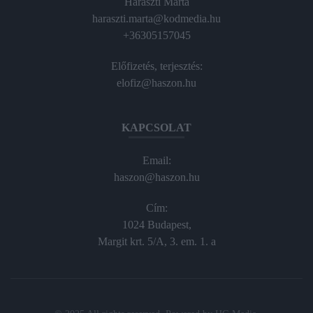
Haraszti Márta
haraszti.marta@kodmedia.hu
+36305157045
Előfizetés, terjesztés:
elofiz@haszon.hu
KAPCSOLAT
Email:
haszon@haszon.hu
Cím:
1024 Budapest,
Margit krt. 5/A, 3. em. 1. a