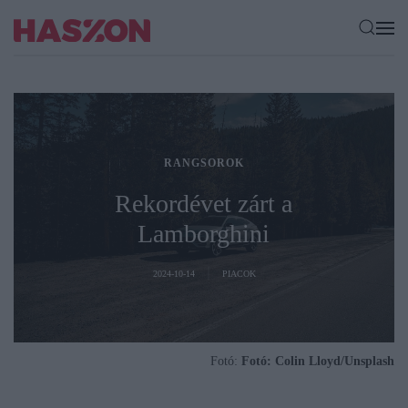
RANGSOROK
Rekordévet zárt a
Lamborghini
2024-10-14
PIACOK
Fotó:
Fotó: Colin Lloyd/Unsplash