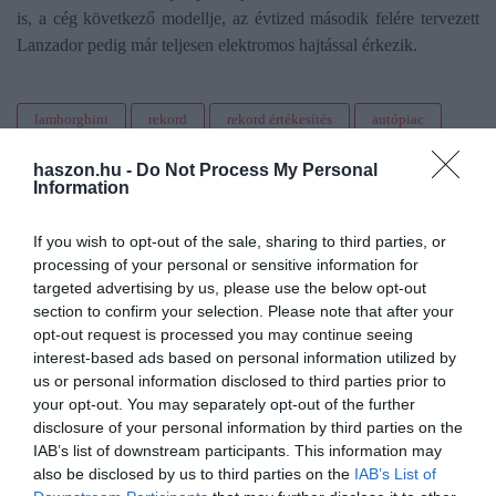
is, a cég következő modellje, az évtized második felére tervezett
Lanzador pedig már teljesen elektromos hajtással érkezik.
lamborghini
rekord
rekord értékesítés
autópiac
autóipar
autógyártás
autógyártó
2023
haszon.hu -
Do Not Process My Personal
Information
eredmény
luxus
luxusautó
rangsorok
If you wish to opt-out of the sale, sharing to third parties, or
processing of your personal or sensitive information for
targeted advertising by us, please use the below opt-out
section to confirm your selection. Please note that after your
opt-out request is processed you may continue seeing
interest-based ads based on personal information utilized by
us or personal information disclosed to third parties prior to
your opt-out. You may separately opt-out of the further
disclosure of your personal information by third parties on the
IAB’s list of downstream participants. This information may
also be disclosed by us to third parties on the
IAB’s List of