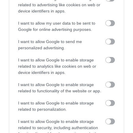
related to advertising like cookies on web or
Folytatódnak a kormányváltást követő személycserék az állami
device identifiers in apps.
vállalatoknál. A mai napon felmentettem Mátrai Károlyt, az MVM
vezérigazgatóját, valamint Czepek Gábort, az igazgatóság elnökét
I want to allow my user data to be sent to
– írta a…
Google for online advertising purposes.
I want to allow Google to send me
personalized advertising.
I want to allow Google to enable storage
related to analytics like cookies on web or
device identifiers in apps.
I want to allow Google to enable storage
related to functionality of the website or app.
I want to allow Google to enable storage
related to personalization.
I want to allow Google to enable storage
related to security, including authentication