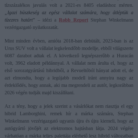
tízszázalékos javulás volt a 2021-es 8405 eladáshoz mérten.
„Igazi büszkeség az egész vállalat számára, hogy átléptük a
tízezres határt"
– idézi a
Robb Report
Stephan Winkelmann
vezérigazgató nyilatkozatát.
Mint minden évben, amióta 2018-ban debütált, 2023-ban is az
Urus SUV volt a vállalat legkelendőbb modellje, ebből világszerte
6087 darabot adtak el. A következő legnépszerűbb a Huracán
volt, 3962 eladott példánnyal. A vállalat nem árulta el, hogy az
első sorozatgyártású hibridből, a Revueltóból hányat adott el, de
azt elmondta, hogy a legújabb modell iránt annyira nagy az
érdeklődés, hogy annak, aki ma megrendeli az autót, legkorábban
2026 végén tudják majd kiszállítani.
Az a tény, hogy a jelek szerint a vásárlókat nem riasztja el egy
hibrid Lamborghini, remek hír a márka számára, Stephan
Winkelmann vezérigazgató ugyanis újra és újra kiemeli, hogy az
autógyártó jövőjét az elektromos hajtásban látja. 2024 végére
várhatóan a márka teljes palettája elérhető lesz hibrid változatban