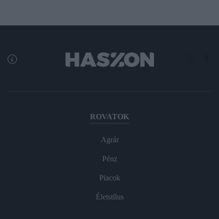
ROVATOK
Agrár
Pénz
Piacok
Életstílus