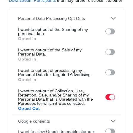
Downstream Participants
that may further disclose it to other
third parties.
Please note that this website/app uses one or more Google
Personal Data Processing Opt Outs
services and may gather and store information including but
not limited to your visit or usage behaviour. You may click to
I want to opt-out of the Sharing of my
personal data.
grant or deny consent to Google and its third-party tags to
Opted In
use your data for below specified purposes in below Google
consent section.
I want to opt-out of the Sale of my
Personal Data.
Opted In
I want to opt-out of processing my
Personal Data for Targeted Advertising.
Opted In
I want to opt-out of Collection, Use,
Retention, Sale, and/or Sharing of my
Personal Data that Is Unrelated with the
Purposes for which it was collected.
Opted Out
ENERGIA
A bankvezér után az energiaóriás vezetőit mentette
Google consents
fel a miniszter- Frissítve
I want to allow Google to enable storage