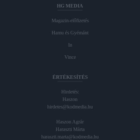
HG MEDIA
Magazin-előfizetés
Hamu és Gyémánt
In
Vince
ÉRTÉKESÍTÉS
Hirdetés:
Haszon
hirdetes@kodmedia.hu
Haszon Agrár
Haraszti Márta
haraszti.marta@kodmedia.hu