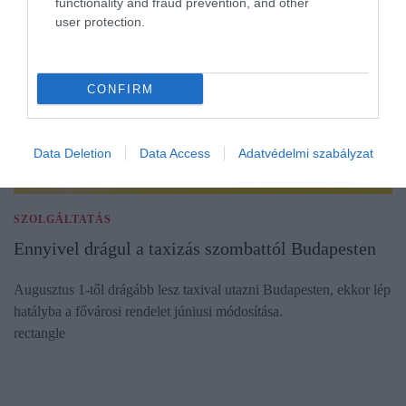
functionality and fraud prevention, and other
user protection.
CONFIRM
Data Deletion
Data Access
Adatvédelmi szabályzat
SZOLGÁLTATÁS
Ennyivel drágul a taxizás szombattól Budapesten
Augusztus 1-től drágább lesz taxival utazni Budapesten, ekkor lép
hatályba a fővárosi rendelet júniusi módosítása.
rectangle