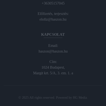
+36305157045
Előfizetés, terjesztés:
elofiz@haszon.hu
KAPCSOLAT
Email:
haszon@haszon.hu
Cím:
1024 Budapest,
Margit krt. 5/A, 3. em. 1. a
© 2025 All rights reserved. Powered by
HG Media
.