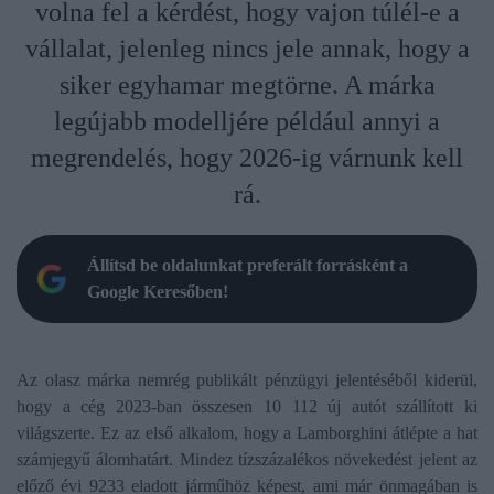
volna fel a kérdést, hogy vajon túlél-e a
vállalat, jelenleg nincs jele annak, hogy a
siker egyhamar megtörne. A márka
legújabb modelljére például annyi a
megrendelés, hogy 2026-ig várnunk kell
rá.
Állítsd be oldalunkat preferált forrásként a
Google Keresőben!
Az olasz márka nemrég publikált pénzügyi jelentéséből kiderül,
hogy a cég 2023-ban összesen 10 112 új autót szállított ki
világszerte. Ez az első alkalom, hogy a Lamborghini átlépte a hat
számjegyű álomhatárt. Mindez tízszázalékos növekedést jelent az
előző évi 9233 eladott járműhöz képest, ami már önmagában is