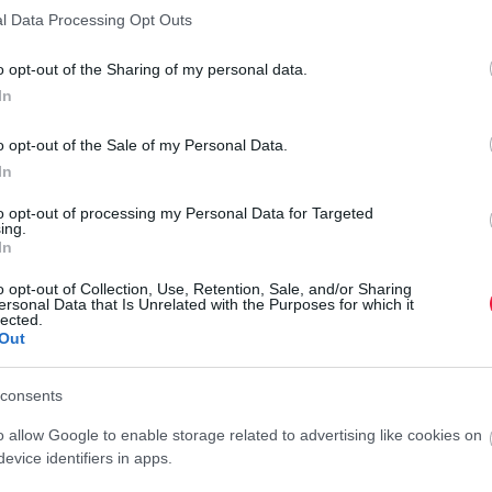
l Data Processing Opt Outs
o opt-out of the Sharing of my personal data.
eszi a világszerte feldolgozott ügyfélpanaszokat, valamint
In
ését és indulását nyomon követik, továbbá a több mint 54
ségéről, a kényelemről és a személyzet szolgáltatásairól
o opt-out of the Sale of my Personal Data.
In
ő időszakra vonatkoznak. A teljes lista
itt olvasható.
to opt-out of processing my Personal Data for Targeted
ing.
In
I
o opt-out of Collection, Use, Retention, Sale, and/or Sharing
N
ersonal Data that Is Unrelated with the Purposes for which it
lected.
Out
A
m
consents
a
t
o allow Google to enable storage related to advertising like cookies on
r
evice identifiers in apps.