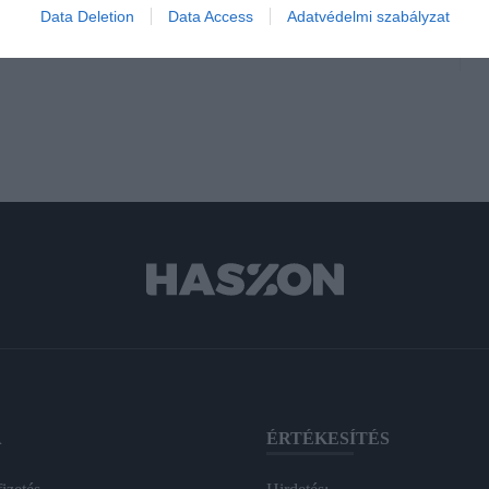
turista
Data Deletion
Data Access
Adatvédelmi szabályzat
A
ÉRTÉKESÍTÉS