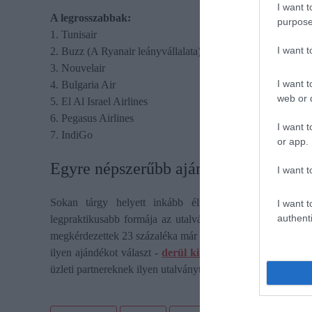
I want t
A legrosszabbak:
purpose
1. Tunisair
I want 
2. Buzz (A Ryanair leányvállalata)
3. Nouvelair
I want t
4. Bulgaria Air
web or d
5. El Al Israel Airlines
6. Pegasus Airlines
I want t
7. IndiGo
or app.
Egyre népszerűbb ajándék a repjegyut
I want t
Sokan tárgy helyett inkább élményt ajándékoznak ka
I want t
authenti
legpraktikusabb formája az utalvány. Nemcsak magánszem
megkérdezettek 23 százaléka már ajándékozott utazást vagy 
ilyen ajándékot választ -
derül ki
egy reprezentatív felmér
üzleti partnereknek ilyen utalványt. Ennek az adóterhe 33-6