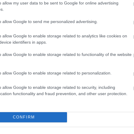
o allow my user data to be sent to Google for online advertising
s.
to allow Google to send me personalized advertising.
o allow Google to enable storage related to analytics like cookies on
evice identifiers in apps.
o allow Google to enable storage related to functionality of the website
alvány
o allow Google to enable storage related to personalization.
rácsonyra. Ez lehet például repülőjegy is, aminek a
o allow Google to enable storage related to security, including
cation functionality and fraud prevention, and other user protection.
élyek, hanem cégek is meglephetik ezzel partnereiket. A
repülőjegyet, 18 százalékuk pedig jelenleg is tervezi, hogy
ésből.
Cégek is ajándékozhatnak munkavállalóiknak
és
9 százalék között változik a pontos helyzettől függően.
CONFIRM