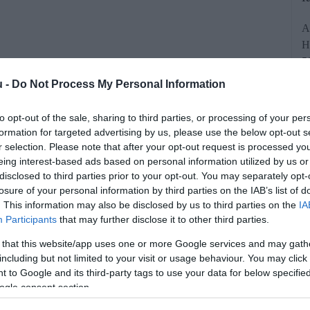
A
H
5
u -
Do Not Process My Personal Information
to opt-out of the sale, sharing to third parties, or processing of your per
formation for targeted advertising by us, please use the below opt-out s
r selection. Please note that after your opt-out request is processed y
eing interest-based ads based on personal information utilized by us or
disclosed to third parties prior to your opt-out. You may separately opt-
losure of your personal information by third parties on the IAB’s list of
AirHelp összeállította a légitársaságok
. This information may also be disclosed by us to third parties on the
IA
ményük alapján. Első lett a Brussels
Participants
that may further disclose it to other third parties.
amely az utasok véleménye alapján a
 that this website/app uses one or more Google services and may gath
including but not limited to your visit or usage behaviour. You may click 
számot kapta.
 to Google and its third-party tags to use your data for below specifi
ogle consent section.
rált forrásként a Google Keresőben!