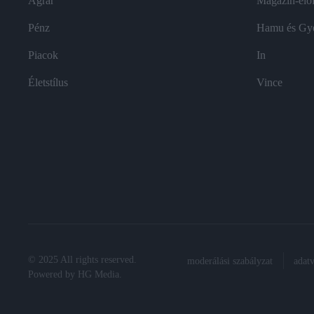
Agrár
Magazin-előf
Pénz
Hamu és Gy
Piacok
In
Életstílus
Vince
© 2025 All rights reserved.
moderálási szabályzat
adat
Powered by
HG Media
.