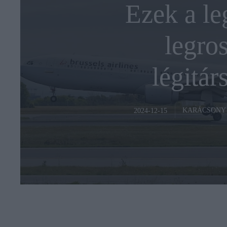
Ezek a le
legro
légitár
KARÁCSONY
2024-12-15