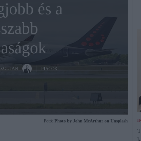
gjobb és a
sszabb
saságok
 ZOLTÁN
PIACOK
I
Fotó:
Photo by John McArthur on Unsplash
T
l