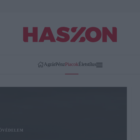
Agrár
Pénz
Piacok
Életstílus
ÓVÉDELEM