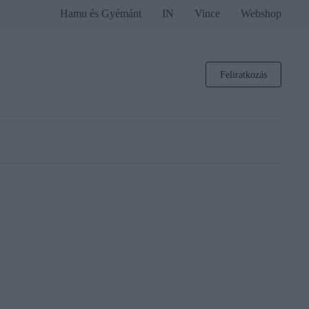
Hamu és Gyémánt
IN
Vince
Webshop
Feliratkozás