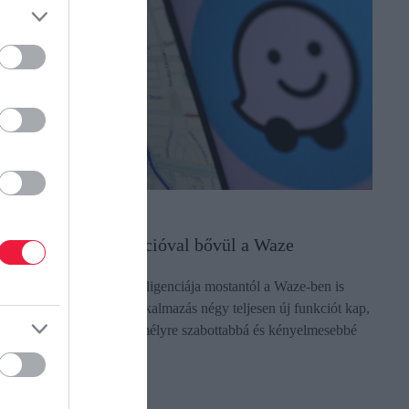
NNOVÁCIÓ
égy vadonatúj funkcióval bővül a Waze
 Google mesterséges intelligenciája mostantól a Waze-ben is
egjelenik: a navigációs alkalmazás négy teljesen új funkciót kap,
melyek egyszerűbbé, személyre szabottabbá és kényelmesebbé
ehetik az…
ectangle