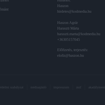
izetés
Hirdetés:
Haszon
émánt
hirdetes@kodmedia.hu
Haszon Agrár
Haraszti Márta
haraszti.marta@kodmedia.hu
+36305157045
Előfizetés, terjesztés:
elofiz@haszon.hu
védelmi szabályzat
médiaajánló
impresszum
ászf
akadálymente