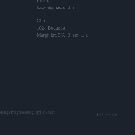
Email:
haszon@haszon.hu
Cím:
1024 Budapest,
Margit krt. 5/A, 3. em. 1. a
sségi megfelelőségi nyilatkozat
Lap tetejére