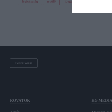
légitársaság
repülő
idegenforgalom
turizmus
Feliratkozás
ROVATOK
HG MEDI