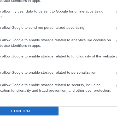
evice identifiers in apps.
észtette a fogyasztókat, hogy ne vesződjenek az online
r
ben is kuponnal lesznek „kompenzálva”. A jelentős
o allow my user data to be sent to Google for online advertising
tette a fogyasztókat és olyan döntések meghozatalára
s.
nem biztos, hogy meghoztak volna.
to allow Google to send me personalized advertising.
o allow Google to enable storage related to analytics like cookies on
tműködött a GVH-val, nem vitatta a tényeket, lemondott a
evice identifiers in apps.
bevezetését és fenntartását vállalta. A GVH Versenytanácsa
ésére, valamint a vállalt megfelelési program legalább három
o allow Google to enable storage related to functionality of the website
ban ellenőrizni fog.
o allow Google to enable storage related to personalization.
o allow Google to enable storage related to security, including
tt a GVH
cation functionality and fraud prevention, and other user protection.
 vissza pénz
ked is juthat belőle
CONFIRM