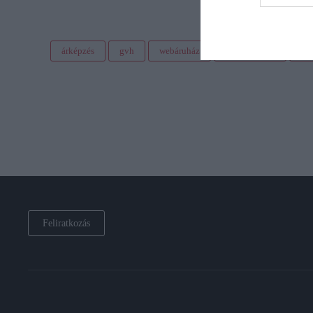
árképzés
gvh
webáruház
megtévesztés
bír
Feliratkozás