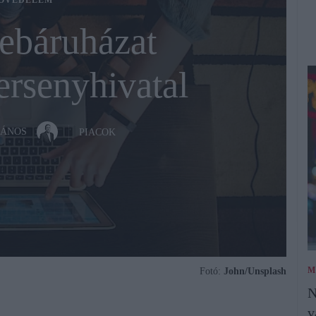
ÓVÉDELEM
ebáruházat
ersenyhivatal
JÁNOS
PIACOK
M
Fotó:
John/Unsplash
N
v