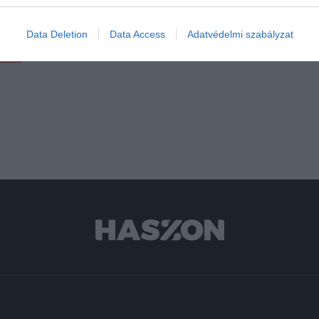
Data Deletion
Data Access
Adatvédelmi szabályzat
ság