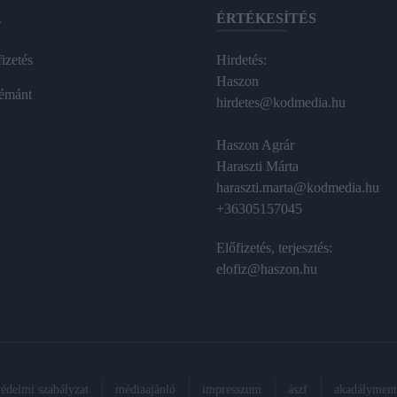
A
ÉRTÉKESÍTÉS
izetés
Hirdetés:
Haszon
émánt
hirdetes@kodmedia.hu
Haszon Agrár
Haraszti Márta
haraszti.marta@kodmedia.hu
+36305157045
Előfizetés, terjesztés:
elofiz@haszon.hu
védelmi szabályzat
médiaajánló
impresszum
ászf
akadálymente