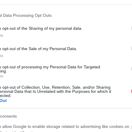
ogle consent section.
rált forrásként a Google Keresőben!
l Data Processing Opt Outs
o opt-out of the Sharing of my personal data.
ügyeleti eljárást az online webáruházat üzemeltető Allegro
In
 2024. október 1. és 2025. február 28. között nem nyújtott
ennel népszerűsített árgarancia rendszerének feltételeiről.
o opt-out of the Sale of my Personal Data.
In
rantálja, hogy a piacon elérhető árukat nála tudják a
nyiben pedig a vásárló kedvezőbb árat talál annál, a
to opt-out of processing my Personal Data for Targeted
ing.
ancia rendszerében a fogyasztók a különbözet 150%-nak
In
E
elentős információt is elhallgatott (vagy időszerűtlenül
A
o opt-out of Collection, Use, Retention, Sale, and/or Sharing
letően.
ersonal Data that Is Unrelated with the Purposes for which it
t
lected.
Out
alta az árgaranciát.
A
lések után volt érvényesíthető, amelyeket regisztrált és
r
consents
v
felhasználhatóak utánvétes vásárlás esetén.
o allow Google to enable storage related to advertising like cookies on
é