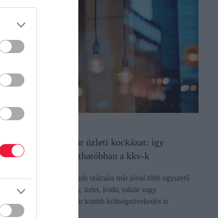
NERGIA
(X)
z energiaköltség már üzleti kockázat: így
ervezhetnek kiszámíthatóbban a kkv-k
z energia ára sok vállalkozás számára már jóval több egyszerű
ezsiköltségnél. Egy műhely, üzlet, iroda, raktár vagy
endéglátóhely esetében már kisebb költségnövekedés is
rezhetően ronthatja a…