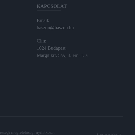
KAPCSOLAT
Email:
haszon@haszon.hu
Cím:
1024 Budapest,
Margit krt. 5/A, 3. em. 1. a
sségi megfelelőségi nyilatkozat