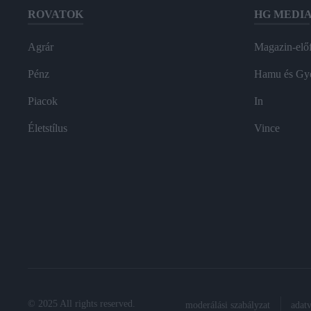
ROVATOK
HG MEDI
Agrár
Magazin-előf
Pénz
Hamu és Gy
Piacok
In
Életstílus
Vince
© 2025 All rights reserved.
moderálási szabályzat
adat