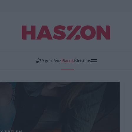
Agrár
Pénz
Piacok
Életstílus