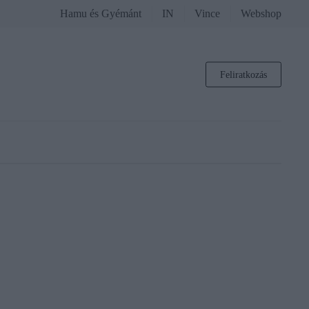
Hamu és Gyémánt
IN
Vince
Webshop
Feliratkozás