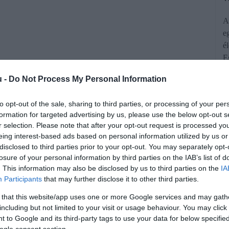
A
e
é
E
u -
Do Not Process My Personal Information
to opt-out of the sale, sharing to third parties, or processing of your per
formation for targeted advertising by us, please use the below opt-out s
r selection. Please note that after your opt-out request is processed y
eing interest-based ads based on personal information utilized by us or
ott ki a Gazdasági Versenyhivatal
disclosed to third parties prior to your opt-out. You may separately opt-
losure of your personal information by third parties on the IAB’s list of
ház működtetőjére a fogyasztókkal
. This information may also be disclosed by us to third parties on the
IA
delmi gyakorlat miatt. A lengyel
Participants
that may further disclose it to other third parties.
lgatott el árgarancia szolgáltatásának
 that this website/app uses one or more Google services and may gath
including but not limited to your visit or usage behaviour. You may click 
ban együttműködött a GVH-val.
 to Google and its third-party tags to use your data for below specifi