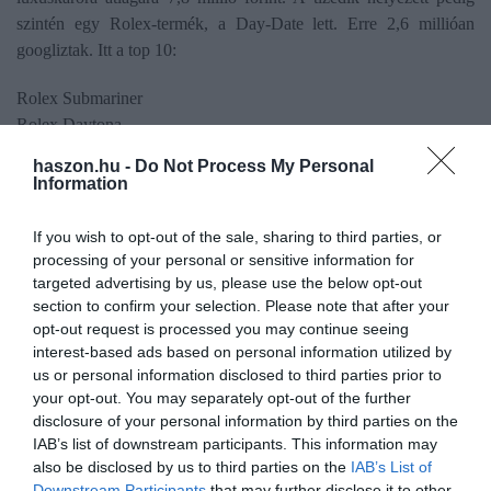
szintén egy Rolex-termék, a Day-Date lett. Erre 2,6 millióan
googliztak. Itt a top 10:
Rolex Submariner
Rolex Daytona
Omega Speedmaster
haszon.hu -
Do Not Process My Personal
Rolex Datejust
Information
Omega Seamaster
Rolex Oyster Perpetual
If you wish to opt-out of the sale, sharing to third parties, or
Cartier Santos
processing of your personal or sensitive information for
Cartier Tank
targeted advertising by us, please use the below opt-out
section to confirm your selection. Please note that after your
Rolex Day-Date
opt-out request is processed you may continue seeing
interest-based ads based on personal information utilized by
Jól járt, aki luxusórába fektetett az elmúlt
us or personal information disclosed to third parties prior to
években
your opt-out. You may separately opt-out of the further
disclosure of your personal information by third parties on the
IAB’s list of downstream participants. This information may
A Knight Frank tanácsadócég tanulmánya szerint a luxusórák
also be disclosed by us to third parties on the
IAB’s List of
piacán átlagosan évi 9 százalékos hozam keletkezett az elmúlt tíz
Downstream Participants
that may further disclose it to other