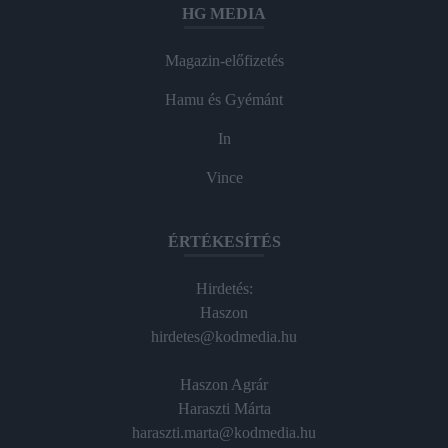
HG MEDIA
Magazin-előfizetés
Hamu és Gyémánt
In
Vince
ÉRTÉKESÍTÉS
Hirdetés:
Haszon
hirdetes@kodmedia.hu
Haszon Agrár
Haraszti Márta
haraszti.marta@kodmedia.hu