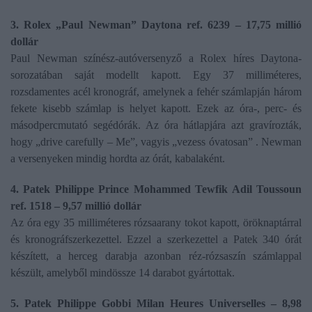
3. Rolex „Paul Newman” Daytona ref. 6239 – 17,75 millió
dollár
Paul Newman színész-autóversenyző a Rolex híres Daytona-
sorozatában saját modellt kapott. Egy 37 milliméteres,
rozsdamentes acél kronográf, amelynek a fehér számlapján három
fekete kisebb számlap is helyet kapott. Ezek az óra-, perc- és
másodpercmutató segédórák. Az óra hátlapjára azt gravírozták,
hogy „drive carefully – Me”, vagyis „vezess óvatosan” . Newman
a versenyeken mindig hordta az órát, kabalaként.
4. Patek Philippe Prince Mohammed Tewfik Adil Toussoun
ref. 1518 – 9,57 millió dollár
Az óra egy 35 milliméteres rózsaarany tokot kapott, öröknaptárral
és kronográfszerkezettel. Ezzel a szerkezettel a Patek 340 órát
készített, a herceg darabja azonban réz-rózsaszín számlappal
készült, amelyből mindössze 14 darabot gyártottak.
5. Patek Philippe Gobbi Milan Heures Universelles – 8,98