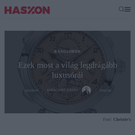
RANGSOROK
Ezek most a világ legdrágább
luxusórái
KARÁCSONY ZOLTÁN
2024-09-04
PIACOK
Fotó:
Christie’s