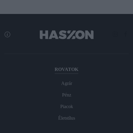
ROVATOK
Agrár
Pénz
Piacok
Életstílus