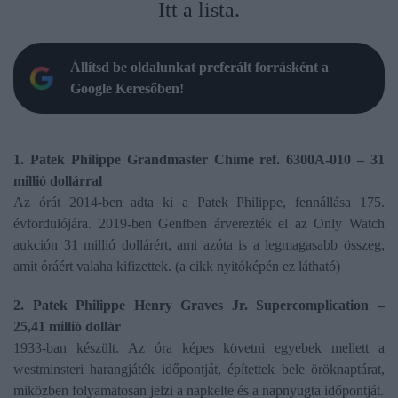
Itt a lista.
Állítsd be oldalunkat preferált forrásként a
Google Keresőben!
1. Patek Philippe Grandmaster Chime ref. 6300A-010 – 31
millió dollárral
Az órát 2014-ben adta ki a Patek Philippe, fennállása 175.
évfordulójára. 2019-ben Genfben árverezték el az Only Watch
aukción 31 millió dollárért, ami azóta is a legmagasabb összeg,
amit óráért valaha kifizettek. (a cikk nyitóképén ez látható)
2. Patek Philippe Henry Graves Jr. Supercomplication –
25,41 millió dollár
1933-ban készült. Az óra képes követni egyebek mellett a
westminsteri harangjáték időpontját, építettek bele öröknaptárat,
miközben folyamatosan jelzi a napkelte és a napnyugta időpontját.