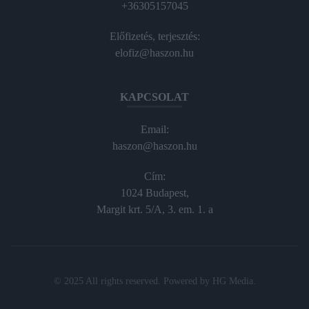
+36305157045
Előfizetés, terjesztés:
elofiz@haszon.hu
KAPCSOLAT
Email:
haszon@haszon.hu
Cím:
1024 Budapest,
Margit krt. 5/A, 3. em. 1. a
© 2025 All rights reserved. Powered by
HG Media
.