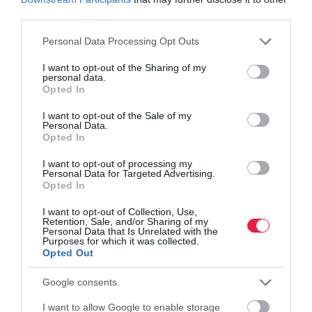
évben.
A különleges órák ára pedig átlag 147 százalékot
third parties.
emelkedett a vizsgált időszakban. Ezzel szemben a veterán autók
Please note that this website/app uses one or more Google
Personal Data Processing Opt Outs
árszintje „csak” 118 százalékkal, a gyémántoké pedig 13
services and may gather and store information including but
százalékkal nőtt – derül ki az
Economic Times
összeállításából.
not limited to your visit or usage behaviour. You may click to
I want to opt-out of the Sharing of my
personal data.
grant or deny consent to Google and its third-party tags to
Opted In
use your data for below specified purposes in below Google
óra
luxus
luxusóra
befektetés
ranglista
consent section.
I want to opt-out of the Sale of my
Personal Data.
Opted In
I want to opt-out of processing my
Personal Data for Targeted Advertising.
Opted In
I want to opt-out of Collection, Use,
Retention, Sale, and/or Sharing of my
Personal Data that Is Unrelated with the
Purposes for which it was collected.
Opted Out
Google consents
I want to allow Google to enable storage