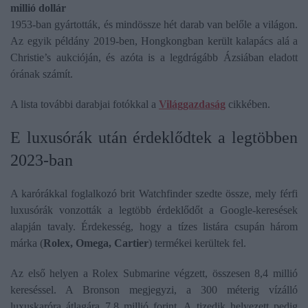
millió dollár
1953-ban gyártották, és mindössze hét darab van belőle a világon.
Az egyik példány 2019-ben, Hongkongban került kalapács alá a
Christie’s aukcióján, és azóta is a legdrágább Ázsiában eladott
órának számít.
A lista további darabjai fotókkal a
Világgazdaság
cikkében.
E luxusórák után érdeklődtek a legtöbben
2023-ban
A karórákkal foglalkozó brit Watchfinder szedte össze, mely férfi
luxusórák vonzották a legtöbb érdeklődőt a Google-keresések
alapján tavaly. Érdekesség, hogy a tízes listára csupán három
márka (
Rolex, Omega, Cartier
) termékei kerültek fel.
Az első helyen a Rolex Submarine végzett, összesen 8,4 millió
kereséssel. A Bronson megjegyzi, a 300 méterig vízálló
luxuskaróra átlagára 7,8 millió forint. A tizedik helyezett pedig