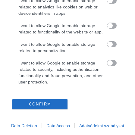
I want to allow Google to enable storage
Hajnal Ferenc kiemelte, hogy az Easykit lakossági megoldásainak
related to analytics like cookies on web or
megbízhatóságát az a szemlélet adja, hogy minden fejlesztés valós
device identifiers in apps.
ügyféligényekre épül.
I want to allow Google to enable storage
„Az a célunk, hogy a családi házakba telepített rendszerek
related to functionality of the website or app.
egyszerűen, kiszámíthatóan és hosszú távon megbízhatóan
I want to allow Google to enable storage
működjenek, felesleges bonyolítás nélkül’
– fogalmazott.
related to personalization.
I want to allow Google to enable storage
related to security, including authentication
építőipar
fejlesztések
újítás
technika
siker
functionality and fraud prevention, and other
user protection.
CONFIRM
Data Deletion
Data Access
Adatvédelmi szabályzat