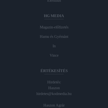
Életstílus
HG MEDIA
Magazin-előfizetés
Hamu és Gyémánt
In
Vince
ÉRTÉKESÍTÉS
Hirdetés:
Haszon
hirdetes@kodmedia.hu
Haszon Agrár