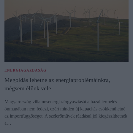
ENERGIAGAZDASÁG
Megoldás lehetne az energiaproblémáinkra,
mégsem élünk vele
Magyarország villamosenergia-fogyasztását a hazai termelés
önmagában nem fedezi, ezért minden új kapacitás csökkenthetné
az importfüggőséget. A szélerőművek ráadásul jól kiegészíthetnék
a…