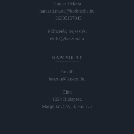
Haraszti Márta
haraszti.marta@kodmedia.hu
+36305157045
Előfizetés, terjesztés:
elofiz@haszon.hu
KAPCSOLAT
Email:
haszon@haszon.hu
Cím:
1024 Budapest,
Margit krt. 5/A, 3. em. 1. a