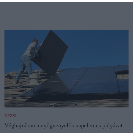
REZSI
Véghajrában a nyögvenyelős napelemes pályázat