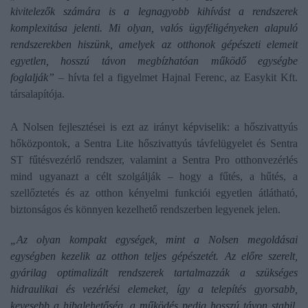
kivitelezők számára is a legnagyobb kihívást a rendszerek
komplexitása jelenti. Mi olyan, valós ügyféligényeken alapuló
rendszerekben hiszünk, amelyek az otthonok gépészeti elemeit
egyetlen, hosszú távon megbízhatóan működő egységbe
foglalják”
– hívta fel a figyelmet Hajnal Ferenc, az Easykit Kft.
társalapítója.
A Nolsen fejlesztései is ezt az irányt képviselik: a hőszivattyús
hőközpontok, a Sentra Lite hőszivattyús távfelügyelet és Sentra
ST fűtésvezérlő rendszer, valamint a Sentra Pro otthonvezérlés
mind ugyanazt a célt szolgálják – hogy a fűtés, a hűtés, a
szellőztetés és az otthon kényelmi funkciói egyetlen átlátható,
biztonságos és könnyen kezelhető rendszerben legyenek jelen.
„Az olyan kompakt egységek, mint a Nolsen megoldásai
egységben kezelik az otthon teljes gépészetét. Az előre szerelt,
gyárilag optimalizált rendszerek tartalmazzák a szükséges
hidraulikai és vezérlési elemeket, így a telepítés gyorsabb,
kevesebb a hibalehetőség, a működés pedig hosszú távon stabil.