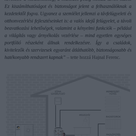
Ez kiszámíthatóságot és biztonságot jelent a felhasználóknak a
kezdetektől fogva. Ugyanez a szemlélet jellemzi a távfelügyeleti és
otthonvezérlési fejlesztéseinket is: a valós idejű felügyelet, a távoli
beavatkozási lehetőségek, valamint a kényelmi funkciók – például
a világítás vagy árnyékolás vezérlése – mind egyetlen egységes
portfólió részeként állnak rendelkezésre. Így a családok,
kivitelezők és szervizesek egyaránt átláthatóbb, biztonságosabb és
hatékonyabb rendszert kapnak”
– tette hozzá Hajnal Ferenc.