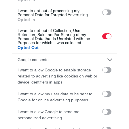
I want to opt-out of processing my
Personal Data for Targeted Advertising.
Opted In
I want to opt-out of Collection, Use,
Retention, Sale, and/or Sharing of my
Personal Data that Is Unrelated with the
Purposes for which it was collected.
Opted Out
Fotó:
CONTENTNMORE
Google consents
Milyen a „jó” hőszivattyús rendszer?
I want to allow Google to enable storage
related to advertising like cookies on web or
device identifiers in apps.
„Egy modern hőszivattyús rendszer akkor működik igazán jól, ha
a fűtés, a hűtés, a szellőztetés és a vezérlés nem különálló
I want to allow my user data to be sent to
egységekből áll össze, hanem egyetlen, egységes rendszerként
Google for online advertising purposes.
szolgálja a felhasználót. Tapasztalataink szerint a valódi komfort
és hatékonyság csak így érhető el – amikor minden elem
I want to allow Google to send me
összehangoltan működik.”
personalized advertising.