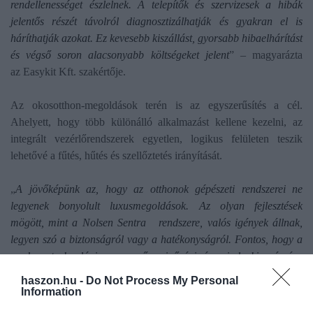
rendellenességet észlelnek. A telepítők és szervizesek a hibák
jelentős részét távolról diagnosztizálhatják és gyakran el is
háríthatják azokat. Ez kevesebb kiszállást, gyorsabb hibaelhárítást
és végső soron alacsonyabb költségeket jelent
” – magyarázta
az Easykit Kft. szakértője.
Az okosotthon-megoldások terén is az egyszerűsítés a cél.
Ahelyett, hogy több különálló alkalmazást kellene kezelni, az
integrált vezérlőrendszerek egyetlen, logikus felületen teszik
lehetővé a fűtés, hűtés és szellőztetés irányítását.
„
A jövőképünk az, hogy az otthonok gépészeti rendszerei ne
legyenek bonyolult luxusmegoldások. Az olyan fejlesztések
mögött, mint a Nolsen Sentra rendszere, valós igények állnak,
legyen szó a biztonságról vagy a hatékonyságról. Fontos, hogy a
modern technológia egyszerű, minőségi és mindenki számára
elérhető
” – emelte ki Hajnal Ferenc.
haszon.hu -
Do Not Process My Personal
Information