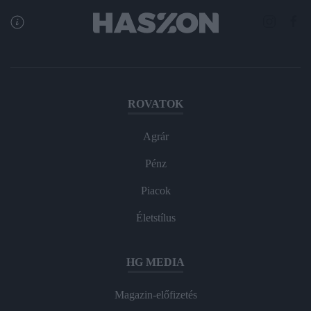
ROVATOK
Agrár
Pénz
Piacok
Életstílus
HG MEDIA
Magazin-előfizetés