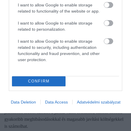
I want to allow Google to enable storage
related to functionality of the website or app.
I want to allow Google to enable storage
related to personalization.
I want to allow Google to enable storage
related to security, including authentication
functionality and fraud prevention, and other
user protection.
AUTÓ
CONFIRM
Ennyit bukik egy magyar vásárló megbuherált
kilométerórájú autóval
Data Deletion
Data Access
Adatvédelmi szabályzat
Aki manipulált futásteljesítményű autót vásárol, nemcsak
jelentősen többet fizethet a jármű valós értékénél, hanem később
gyakoribb meghibásodásokkal és magasabb javítási költségekkel
is számolhat.