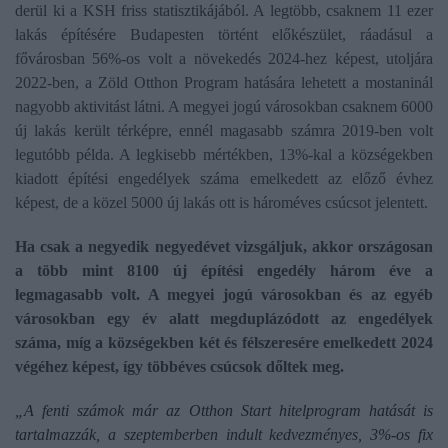
derül ki a KSH friss statisztikájából. A legtöbb, csaknem 11 ezer
lakás építésére Budapesten történt előkészület, ráadásul a
fővárosban 56%-os volt a növekedés 2024-hez képest, utoljára
2022-ben, a Zöld Otthon Program hatására lehetett a mostaninál
nagyobb aktivitást látni. A megyei jogú városokban csaknem 6000
új lakás került térképre, ennél magasabb számra 2019-ben volt
legutóbb példa. A legkisebb mértékben, 13%-kal a községekben
kiadott építési engedélyek száma emelkedett az előző évhez
képest, de a közel 5000 új lakás ott is hároméves csúcsot jelentett.
Ha csak a negyedik negyedévet vizsgáljuk, akkor országosan
a több mint 8100 új építési engedély három éve a
legmagasabb volt. A megyei jogú városokban és az egyéb
városokban egy év alatt megduplázódott az engedélyek
száma, míg a községekben két és félszeresére emelkedett 2024
végéhez képest, így többéves csúcsok dőltek meg.
„A fenti számok már az Otthon Start hitelprogram hatását is
tartalmazzák, a szeptemberben indult kedvezményes, 3%-os fix