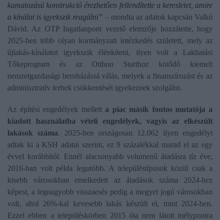
kamatozású konstrukció érezhetően fellendítette a keresletet, amire
a kínálat is igyekszik reagálni”
– mondta az adatok kapcsán Valkó
Dávid. Az OTP Ingatlanpont vezető elemzője hozzátette, hogy
2025-ben több olyan kormányzati intézkedés született, mely az
újlakás-kínálatot igyekszik élénkíteni, ilyen volt a Lakhatási
Tőkeprogram és az Otthon Starthoz kötődő kiemelt
nemzetgazdasági beruházássá válás, melyek a finanszírozást és az
adminisztratív terhek csökkentését igyekeznek szolgálni.
Az építési engedélyek mellett
a piac másik fontos mutatója a
kiadott használatba vételi engedélyek, vagyis az elkészült
lakások száma
. 2025-ben országosan 12.062 ilyen engedélyt
adtak ki a KSH adatai szerint, ez 9 százalékkal marad el az egy
évvel korábbitól. Ennél alacsonyabb volumenű átadásra tíz éve,
2016-ban volt példa legutóbb. A településtípusok közül csak a
kisebb városokban emelkedett az átadások száma 2024-hez
képest, a legnagyobb visszaesés pedig a megyei jogú városokban
volt, ahol 26%-kal kevesebb lakás készült el, mint 2024-ben.
Ezzel ebben a településkörben 2015 óta nem látott mélypontra