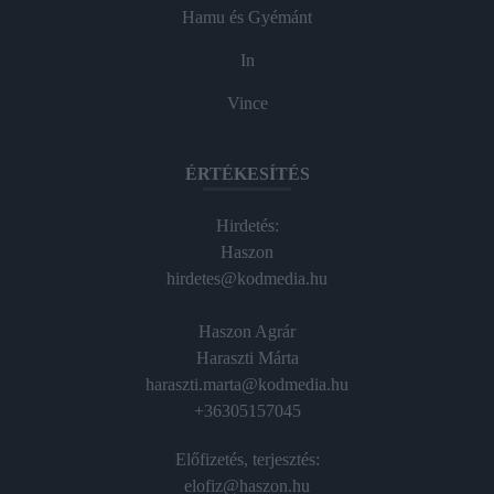
Hamu és Gyémánt
In
Vince
ÉRTÉKESÍTÉS
Hirdetés:
Haszon
hirdetes@kodmedia.hu
Haszon Agrár
Haraszti Márta
haraszti.marta@kodmedia.hu
+36305157045
Előfizetés, terjesztés:
elofiz@haszon.hu