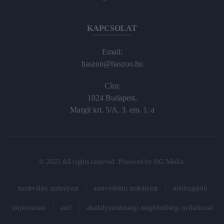
KAPCSOLAT
Email:
haszon@haszon.hu
Cím:
1024 Budapest,
Margit krt. 5/A, 3. em. 1. a
© 2025 All rights reserved. Powered by
HG Media
.
moderálási szabályzat
adatvédelmi szabályzat
médiaajánló
impresszum
ászf
akadálymentességi megfelelőségi nyilatkozat