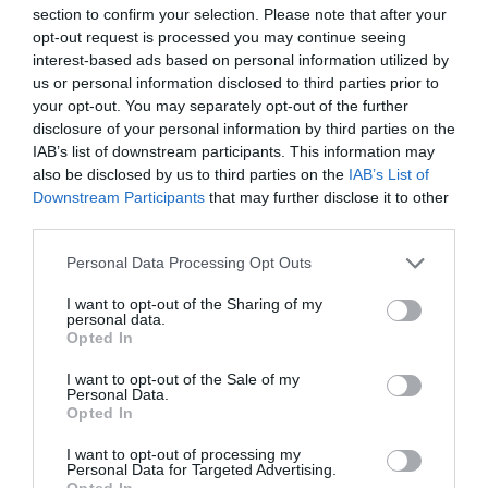
projektek építése gyorsabb átfutású.
section to confirm your selection. Please note that after your
opt-out request is processed you may continue seeing
„Az építési engedélyek számának alakulása már mutatja, hogy itt
interest-based ads based on personal information utilized by
valószínűleg nincs vége a fellendülésnek, az Otthon Start
us or personal information disclosed to third parties prior to
your opt-out. You may separately opt-out of the further
programra reagálva rengeteg új fejlesztés indul el, melyek csak
disclosure of your personal information by third parties on the
több év múlva készülnek el. Így a kedvezményes hitelprogram
IAB’s list of downstream participants. This information may
2027-28-ban is minden bizonnyal érezteti hatását az
also be disclosed by us to third parties on the
IAB’s List of
átadásokban”
– mondta Valkó Dávid.
Downstream Participants
that may further disclose it to other
third parties.
Olvasd el ezt is!
Please note that this website/app uses one or more Google
Personal Data Processing Opt Outs
services and may gather and store information including but
Három vármegye, ahol alig épül új lakás
not limited to your visit or usage behaviour. You may click to
I want to opt-out of the Sharing of my
personal data.
Fordulat a lakáspiacon, a vidéki vevők a nyerők
grant or deny consent to Google and its third-party tags to
Opted In
use your data for below specified purposes in below Google
Épülő lakást vennél? Könnyítés jön a
consent section.
hitelfelvételnél
I want to opt-out of the Sale of my
Personal Data.
Opted In
I want to opt-out of processing my
Personal Data for Targeted Advertising.
Opted In