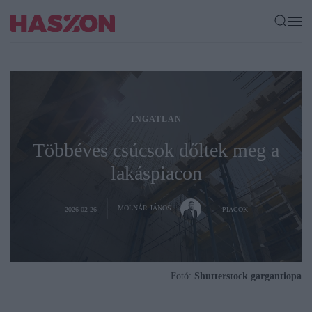
INGATLAN
Többéves csúcsok dőltek meg a
lakáspiacon
MOLNÁR JÁNOS
2026-02-26
PIACOK
Fotó:
Shutterstock gargantiopa