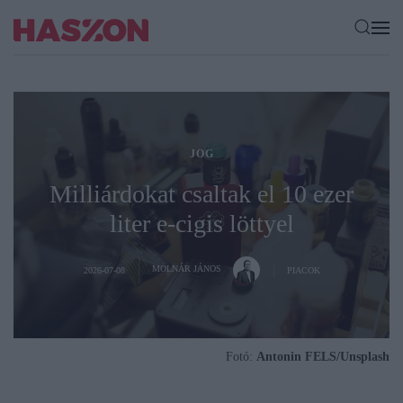
JOG
Milliárdokat csaltak el 10 ezer
liter e-cigis löttyel
MOLNÁR JÁNOS
2026-07-08
PIACOK
Fotó:
Antonin FELS/Unsplash