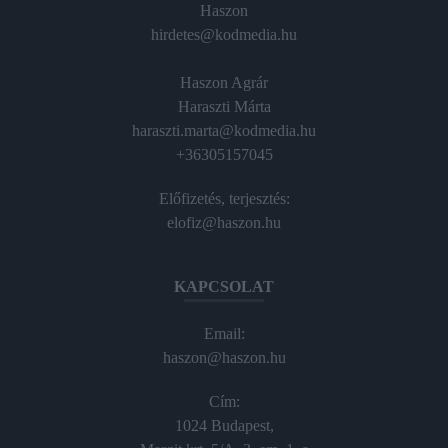
Haszon
hirdetes@kodmedia.hu
Haszon Agrár
Haraszti Márta
haraszti.marta@kodmedia.hu
+36305157045
Előfizetés, terjesztés:
elofiz@haszon.hu
KAPCSOLAT
Email:
haszon@haszon.hu
Cím:
1024 Budapest,