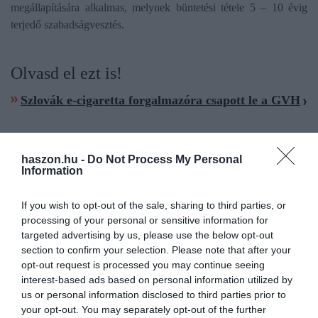
megállapítására alkalmas, melynek büntetési tétele 5 – 10 évig
terjedő szabadságvesztés.
Olvasd el ezt is!
Szlovák e-cigaretta forgalmazóra csapott le a GVH
haszon.hu -
Do Not Process My Personal
Information
e-cigaretta
töltés
adócsalás
lebukás
vádemelés
If you wish to opt-out of the sale, sharing to third parties, or
processing of your personal or sensitive information for
targeted advertising by us, please use the below opt-out
section to confirm your selection. Please note that after your
opt-out request is processed you may continue seeing
interest-based ads based on personal information utilized by
us or personal information disclosed to third parties prior to
your opt-out. You may separately opt-out of the further