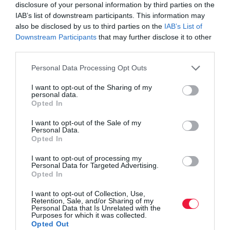
disclosure of your personal information by third parties on the
IAB’s list of downstream participants. This information may
also be disclosed by us to third parties on the
IAB’s List of
Downstream Participants
that may further disclose it to other
third parties.
Please note that this website/app uses one or more Google
Personal Data Processing Opt Outs
services and may gather and store information including but
not limited to your visit or usage behaviour. You may click to
I want to opt-out of the Sharing of my
personal data.
grant or deny consent to Google and its third-party tags to
Opted In
use your data for below specified purposes in below Google
consent section.
I want to opt-out of the Sale of my
Personal Data.
Opted In
I want to opt-out of processing my
Personal Data for Targeted Advertising.
Opted In
I want to opt-out of Collection, Use,
Retention, Sale, and/or Sharing of my
Personal Data that Is Unrelated with the
Purposes for which it was collected.
Opted Out