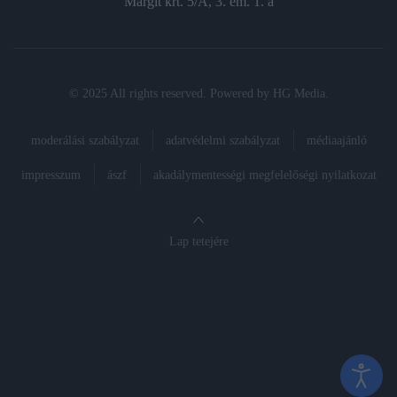
Margit krt. 5/A, 3. em. 1. a
© 2025 All rights reserved. Powered by
HG Media
.
moderálási szabályzat
adatvédelmi szabályzat
médiaajánló
impresszum
ászf
akadálymentességi megfelelőségi nyilatkozat
Lap tetejére