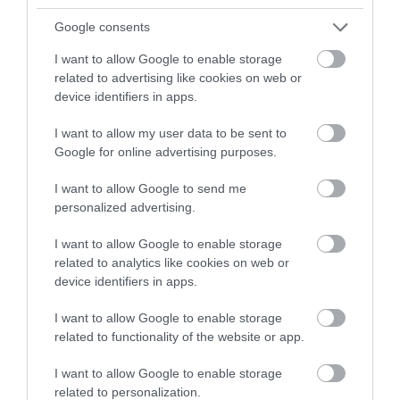
ADÓ
Google consents
Kifüstöli a NAV a dél-alföldi dohánymaffiát
I want to allow Google to enable storage
related to advertising like cookies on web or
Újabb gyanúsítottakat fogtak el a navosok a dél-alföldi illegális
device identifiers in apps.
dohánykereskedelmi hálózat felszámolásakor. A korábbi, tavaszi
rajtaütést követő nyomozás szálai ezúttal újabb elkövetőkhöz
I want to allow my user data to be sent to
vezettek…
Google for online advertising purposes.
I want to allow Google to send me
personalized advertising.
I want to allow Google to enable storage
related to analytics like cookies on web or
device identifiers in apps.
I want to allow Google to enable storage
related to functionality of the website or app.
I want to allow Google to enable storage
related to personalization.