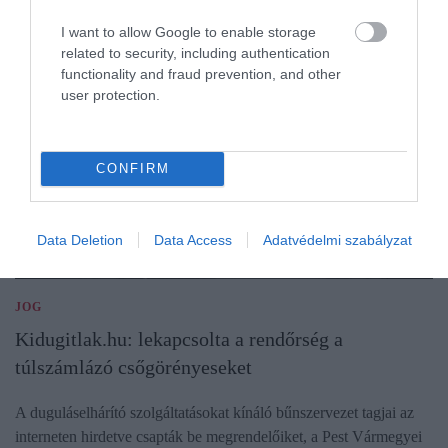
I want to allow Google to enable storage
related to security, including authentication
functionality and fraud prevention, and other
user protection.
CONFIRM
Data Deletion
Data Access
Adatvédelmi szabályzat
JOG
Kidugitlak.hu: lekapcsolta a rendőrség a
túlszámlázó csőgörényeseket
A duguláselhárító szolgáltatásokat kínáló bűnszervezet tagjai az
interneten hirdetve csapták be megrendelőiket, a Pest Vármegyei