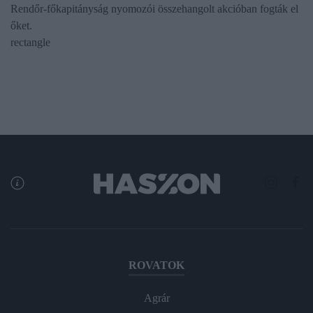
Rendőr-főkapitányság nyomozói összehangolt akcióban fogták el
őket.
rectangle
ROVATOK
Agrár