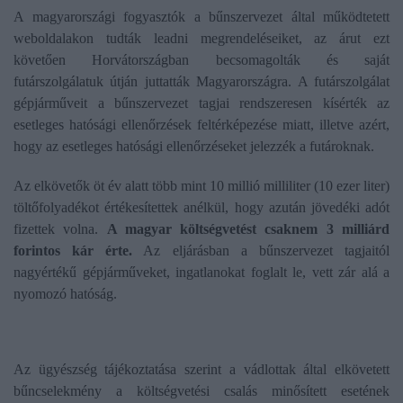
A magyarországi fogyasztók a bűnszervezet által működtetett
weboldalakon tudták leadni megrendeléseiket, az árut ezt
követően Horvátországban becsomagolták és saját
futárszolgálatuk útján juttatták Magyarországra. A futárszolgálat
gépjárműveit a bűnszervezet tagjai rendszeresen kísérték az
esetleges hatósági ellenőrzések feltérképezése miatt, illetve azért,
hogy az esetleges hatósági ellenőrzéseket jelezzék a futároknak.
Az elkövetők öt év alatt több mint 10 millió milliliter (10 ezer liter)
töltőfolyadékot értékesítettek anélkül, hogy azután jövedéki adót
fizettek volna.
A magyar költségvetést csaknem 3 milliárd
forintos kár érte.
Az eljárásban a bűnszervezet tagjaitól
nagyértékű gépjárműveket, ingatlanokat foglalt le, vett zár alá a
nyomozó hatóság.
Az ügyészség tájékoztatása szerint a vádlottak által elkövetett
bűncselekmény a költségvetési csalás minősített esetének