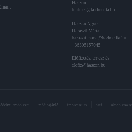
Haszon
émánt
hirdetes@kodmedia.hu
Haszon Agrár
Haraszti Márta
haraszti.marta@kodmedia.hu
+36305157045
Előfizetés, terjesztés:
elofiz@haszon.hu
védelmi szabályzat
médiaajánló
impresszum
ászf
akadálymente