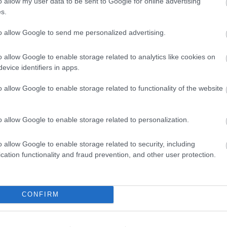
o allow my user data to be sent to Google for online advertising
s.
EGT-tagországokból egyebek mellett a külföldön nyitott
to allow Google to send me personalized advertising.
osztalékról, és az egyes pénzügyi eszközök értékesítéséből
ennyiben a tulajdonos, haszonhúzó a külföldi kifizetőnél
o allow Google to enable storage related to analytics like cookies on
evice identifiers in apps.
o allow Google to enable storage related to functionality of the website
o allow Google to enable storage related to personalization.
o allow Google to enable storage related to security, including
ózás miatt
cation functionality and fraud prevention, and other user protection.
izetett a NAV-nak
CONFIRM