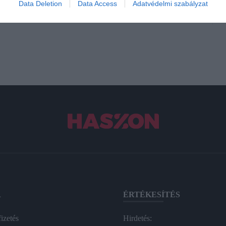
Data Deletion
Data Access
Adatvédelmi szabályzat
A
ÉRTÉKESÍTÉS
izetés
Hirdetés: