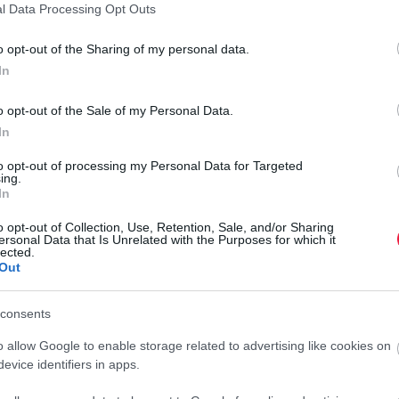
l Data Processing Opt Outs
o opt-out of the Sharing of my personal data.
2021. adóévekre vonatkozóan a nemzetközi automatikus
In
feldolgozását. Az adatszolgáltatások adatait összeveti az
Ha a revizorok eltérést tapasztalnak az adatszolgáltatással
o opt-out of the Sale of my Personal Data.
 nem megfelelően teljesítette bevallási kötelezettségét az
In
to opt-out of processing my Personal Data for Targeted
g az adóeljárásban, mely során az adóhatóság segítségével,
ing.
In
ltárt hiba és hiányosság, hívja fel a figyelmet az Adózóna.
o opt-out of Collection, Use, Retention, Sale, and/or Sharing
ersonal Data that Is Unrelated with the Purposes for which it
lected.
Out
án értesül a külföldön kifizetett, jóváírt jövedelmekről. Az
consents
o allow Google to enable storage related to advertising like cookies on
jesítésről,
evice identifiers in apps.
szefüggő jövedelemről,