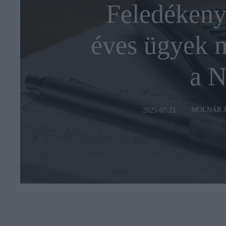
Feledékeny 
éves ügyek m
a 
MOLNÁR 
2025-07-21