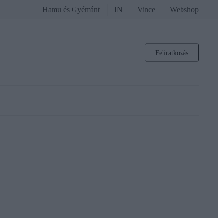
Hamu és Gyémánt
IN
Vince
Webshop
Feliratkozás