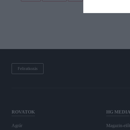
Feliratkozás
ROVATOK
HG MEDI
Agrár
Magazin-előf