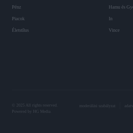
Pénz
Hamu és Gy
Piacok
In
Életstílus
Vince
© 2025 All rights reserved.
moderálási szabályzat
adat
Powered by
HG Media
.