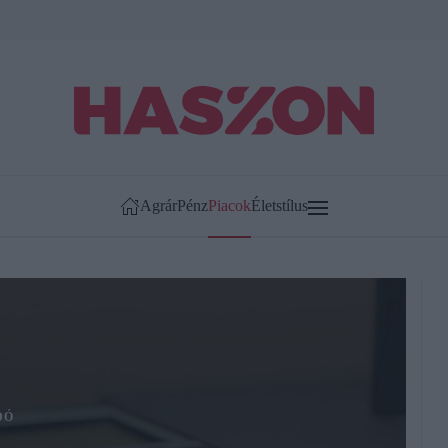
Agrár
Pénz
Piacok
Életstílus
DÓ