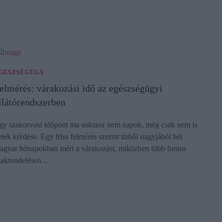
GÉSZSÉGÜGY
elmérés: várakozási idő az egészségügyi
llátórendszerben
gy szakorvosi időpont ma sokszor nem napok, még csak nem is
etek kérdése. Egy friss felmérés szerint tízből nagyjából hét
agyar hónapokban méri a várakozást, miközben több fontos
zakrendelésen…