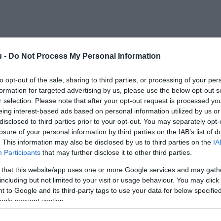
u -
Do Not Process My Personal Information
to opt-out of the sale, sharing to third parties, or processing of your per
formation for targeted advertising by us, please use the below opt-out s
r selection. Please note that after your opt-out request is processed y
eing interest-based ads based on personal information utilized by us or
I
disclosed to third parties prior to your opt-out. You may separately opt-
H
losure of your personal information by third parties on the IAB’s list of
, akiknek valami hiányzik a korábbi
. This information may also be disclosed by us to third parties on the
IA
N
Participants
that may further disclose it to other third parties.
 bevallásaiból.
A
 that this website/app uses one or more Google services and may gath
l
including but not limited to your visit or usage behaviour. You may click 
rált forrásként a Google Keresőben!
 to Google and its third-party tags to use your data for below specifi
é
ogle consent section.
e
r