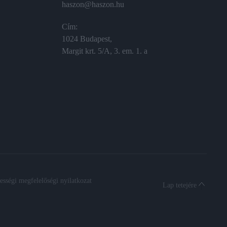
haszon@haszon.hu
Cím:
1024 Budapest,
Margit krt. 5/A, 3. em. 1. a
sségi megfelelőségi nyilatkozat
Lap tetejére