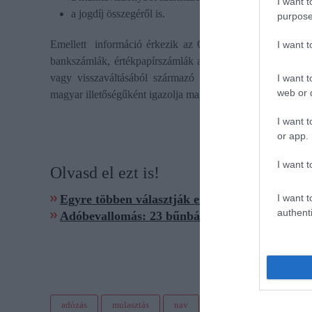
I want t
a jogdíj összegéről is.
purpose
Emellett információ érkezik az OECD országokból és az 
I want 
bankszámlák, értékpapírszámlák adatairól, a kamatról, az 
vagy visszaváltásából származó bruttó bevételről is, am
I want t
web or d
magyar illetőségűként igazolja magát.
I want t
or app.
I want t
Olvasd el ezt is!
I want t
Egyre többen választják ezt a megoldást az ad
authenti
Adóbevallomás: 23 bűnbánó cégvezér önként f
adózás
mulasztás
nav
jövedelem
külföld