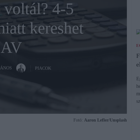
voltál? 4-5
iatt kereshet
NAV
E
F
e
JÁNOS
PIACOK
E
h
m
s
Fotó:
Aaron Lefler/Unsplash