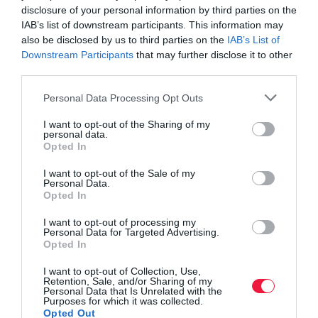
disclosure of your personal information by third parties on the
2014 óta a Concorde privátbanki üzletágának vezetője. Több mint
IAB’s list of downstream participants. This information may
also be disclosed by us to third parties on the
IAB’s List of
20 éves tőkepiaci tapasztalattal rendelkezik. A Budapesti
Downstream Participants
that may further disclose it to other
Közgazdaságtudományi Egyetem elvégzése után csatlakozott a
third parties.
Concorde-hoz, így 1998 óta erősíti a cég csapatát különböző
munkakörökben. Privátbanki pozícióját megelőzően több mint
Please note that this website/app uses one or more Google
Personal Data Processing Opt Outs
services and may gather and store information including but
egy évtizedig dolgozott részvényelemzőként. Két gyermek
not limited to your visit or usage behaviour. You may click to
I want to opt-out of the Sharing of my
édesanyja.
personal data.
grant or deny consent to Google and its third-party tags to
Opted In
use your data for below specified purposes in below Google
consent section.
I want to opt-out of the Sale of my
befektetés
privátbank
concorde
nők
Personal Data.
Opted In
egyenlőség
egyenjogúság
vagyontervezés
I want to opt-out of processing my
Personal Data for Targeted Advertising.
Opted In
I want to opt-out of Collection, Use,
Retention, Sale, and/or Sharing of my
Personal Data that Is Unrelated with the
Purposes for which it was collected.
Opted Out