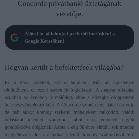
Concorde privátbanki üzletágának
vezetője.
Állítsd be oldalunkat preferált forrásként a
Google Keresőben!
​Hogyan került a befektetések világába?
Ez a téma érdekelt, ezt is tanultam. Már az egyetemen
eldöntöttem, én ezzel szeretnék foglalkozni. A magyar tőkepiac
azokban az években formálódott, ebbe a közegbe csöppentem
bele részvényelemzőként. A Concorde szintén egy fiatal cég volt,
de már akkor komoly szellemi műhelyként működött, valódi
tudástárat jelentett számomra, ahol okos emberek együtt
gondolkodva dolgoztak. Azóta a cég 30 éves elmúlt, sok minden
megváltozott, de az alapokat jelentő, komoly szaktudással bíró