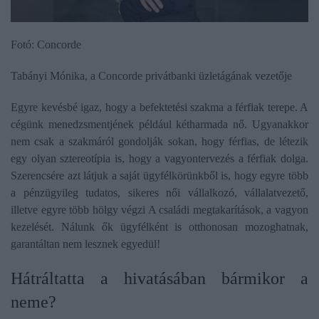
Fotó: Concorde
Tabányi Mónika, a Concorde privátbanki üzletágának vezetője
Egyre kevésbé igaz, hogy a befektetési szakma a férfiak terepe. A
cégünk menedzsmentjének például kétharmada nő. Ugyanakkor
nem csak a szakmáról gondolják sokan, hogy férfias, de létezik
egy olyan sztereotípia is, hogy a vagyontervezés a férfiak dolga.
Szerencsére azt látjuk a saját ügyfélkörünkből is, hogy egyre több
a pénzügyileg tudatos, sikeres női vállalkozó, vállalatvezető,
illetve egyre több hölgy végzi A családi megtakarítások, a vagyon
kezelését. Nálunk ők ügyfélként is otthonosan mozoghatnak,
garantáltan nem lesznek egyedül!
​Hátráltatta a hivatásában bármikor a
neme?