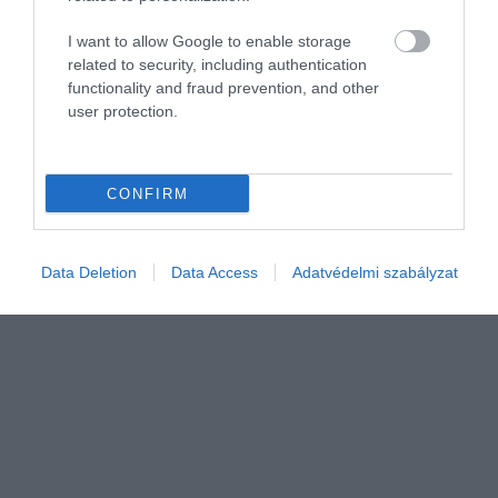
EGÉSZSÉGÜGY
I want to allow Google to enable storage
Így forgatja fel az MI az egészségügyet
related to security, including authentication
functionality and fraud prevention, and other
user protection.
A mesterséges intelligencia (MI) csendben beköltözött az orvosi
rendelőkbe, a laborokba, de a kórházi adminisztrációba is.
Manapság már algoritmusok elemzik a CT- és MR-felvételeket,
képesek kiszűrni…
CONFIRM
Data Deletion
Data Access
Adatvédelmi szabályzat