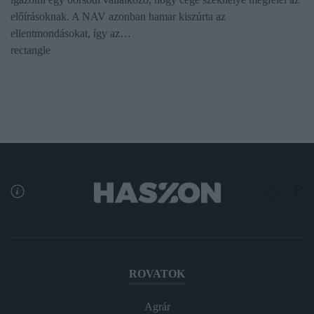
előírásoknak. A NAV azonban hamar kiszúrta az
ellentmondásokat, így az…
rectangle
ROVATOK
Agrár