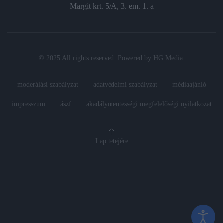
Margit krt. 5/A, 3. em. 1. a
© 2025 All rights reserved. Powered by
HG Media
.
moderálási szabályzat
adatvédelmi szabályzat
médiaajánló
impresszum
ászf
akadálymentességi megfelelőségi nyilatkozat
Lap tetejére