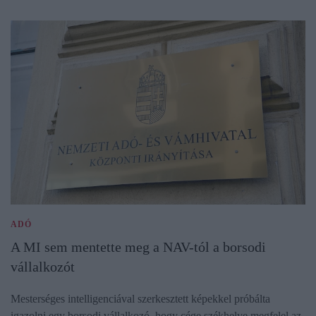
ADÓ
A MI sem mentette meg a NAV-tól a borsodi
vállalkozót
Mesterséges intelligenciával szerkesztett képekkel próbálta
igazolni egy borsodi vállalkozó, hogy cége székhelye megfelel az