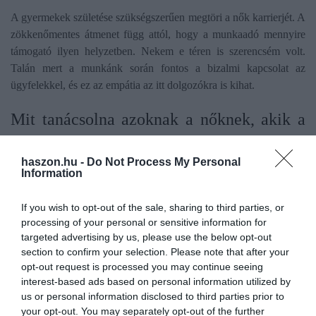
A gyermekek születése szükségszerűen megtöri a nők karrierjét. A
zökkenőmentes átmenet függ attól, hogy a munkaadó mennyire
támogató ilyen helyzetben. Nekem e téren is szerencsém volt.
Talán mert a munkánk során fontos a bizalmi kapcsolat az
ügyfelekkel, és ez az empátia az itt dolgozókra is kihat.
​Mit tanácsolna azoknak a nőknek, akik a
nyomdokaiba lépnének?
haszon.hu -
Do Not Process My Personal
Information
Találjanak rá arra a munkára, ami valóban érdekli őket, amit
tényleg szeretnek. Sikeres csak örömmel végzett munkában lehet
If you wish to opt-out of the sale, sharing to third parties, or
az ember.
processing of your personal or sensitive information for
targeted advertising by us, please use the below opt-out
****
section to confirm your selection. Please note that after your
opt-out request is processed you may continue seeing
Bővebb információ:
https://www.con.hu/
interest-based ads based on personal information utilized by
us or personal information disclosed to third parties prior to
Névjegy
your opt-out. You may separately opt-out of the further