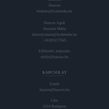
Haszon
hirdetes@kodmedia.hu
Haszon Agrár
Haraszti Márta
haraszti.marta@kodmedia.hu
+36305157045
Előfizetés, terjesztés:
elofiz@haszon.hu
KAPCSOLAT
Email:
haszon@haszon.hu
Cím:
1024 Budapest,