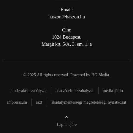
Email:
haszon@haszon.hu
Cím:
1024 Budapest,
Margit krt. 5/A, 3. em. 1. a
© 2025 All rights reserved. Powered by
HG Media
.
moderálási szabályzat
adatvédelmi szabályzat
médiaajánló
impresszum
ászf
akadálymentességi megfelelőségi nyilatkozat
Lap tetejére