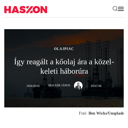
OLAJPIAC
Így reagált a kőolaj ára a közel-
keleti háborúra
MOLNÁR JÁNOS
2026-03-02
PIACOK
Fotó:
Ben Wicks/Unsplash