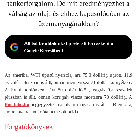
tankerforgalom. De mit eredményezhet a
válság az olaj, és ehhez kapcsolódóan az
üzemanyagárakban?
Állítsd be oldalunkat preferált forrásként a
Google Keresőben!
Az amerikai WTI típusú nyersolaj ára 75,3 dollárig ugrott, 11,9
százalék pluszban is állt, onnan ment vissza 71 dollár környékére.
A Brent hordónkénti ára 80 dollár fölött, vagyis 9,4 százalék
pluszban is állt, onnan korrigált vissza mostanra 78 dollárig. A
Portfolio.hu
megjegyezte: ma olyan magasan is állt a Brent ára,
amire tavaly január óta nem volt példa.
Forgatókönyvek