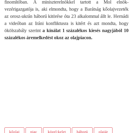
finomítóban. A miniszterelnökkel tartott a Mol elnök-
vezérigazgatója is, aki elmondta, hogy a Barátság kőolajvezeték
az orosz-ukrán háború kitörése óta 23 alkalommal állt le. Hernádi
a videóban az Iráni konfliktusra is kitért és azt mondta, hogy
ökölszabály szerint
a kínálat 1 százalékos kiesés nagyjából 10
százalékos áremelkedést okoz az olajpiacon.
kőolaj
piac
közel-kelet
háború
olajár