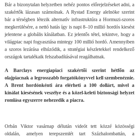
Bár a bizonytalan helyzetben nehéz pontos előrejelzéseket adni, a
szakértők lázasan számolnak. A Rystad Energy alelnöke szerint
bár a térségben létezik alternatív infrastruktúra a Hormuzi-szoros
megkerülésére, a nettó hatás így is napi 8–10 millió hordós kiesést
jelentene a globális kínálatban. Ez jelentős tétel, tekintve, hogy a
világpiac napi fogyasztása mintegy 100 millió hordó. Amennyiben
a szoros lezárása elhúzódik, a stratégiai készletekkel rendelkező
országok tartalékaik felszabadításával reagálhatnak.
A Barclays energiapiaci szakértői szerint hétfőn az
olajpiacnak a legrosszabb forgatókönyvvel kell szembenéznie.
A Brent hordónkénti ára elérheti a 100 dollárt, mivel a
kínálat kiesésének veszélye és a közel-keleti biztonsági helyzet
romlása egyszerre nehezedik a piacra.
Orbán Viktor vasárnap délután videót tett közzé közösségi
oldalán, amelyen terepszemlét tart Százhalombattán, a