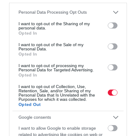
third parties.
Please note that this website/app uses one or more Google
Personal Data Processing Opt Outs
services and may gather and store information including but
not limited to your visit or usage behaviour. You may click to
I want to opt-out of the Sharing of my
personal data.
grant or deny consent to Google and its third-party tags to
Opted In
use your data for below specified purposes in below Google
consent section.
I want to opt-out of the Sale of my
Personal Data.
Opted In
I want to opt-out of processing my
Personal Data for Targeted Advertising.
Opted In
I want to opt-out of Collection, Use,
Retention, Sale, and/or Sharing of my
Personal Data that Is Unrelated with the
SZOLGÁLTATÁS
Purposes for which it was collected.
Opted Out
Ennyivel drágul a taxizás szombattól Budapesten
Google consents
Augusztus 1-től drágább lesz taxival utazni Budapesten, ekkor lép
I want to allow Google to enable storage
hatályba a fővárosi rendelet júniusi módosítása.
related to advertising like cookies on web or