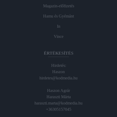
Magazin-előfizetés
Hamu és Gyémánt
In
Vince
ÉRTÉKESÍTÉS
Hirdetés:
Haszon
hirdetes@kodmedia.hu
Haszon Agrár
Haraszti Márta
haraszti.marta@kodmedia.hu
+36305157045