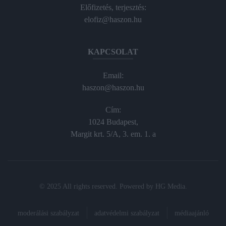
Előfizetés, terjesztés:
elofiz@haszon.hu
KAPCSOLAT
Email:
haszon@haszon.hu
Cím:
1024 Budapest,
Margit krt. 5/A, 3. em. 1. a
© 2025 All rights reserved. Powered by
HG Media
.
moderálási szabályzat
adatvédelmi szabályzat
médiaajánló