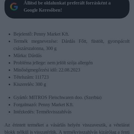
Állítsd be oldalunkat preferált forrásként a
Google Keresőben!
Bejelentő: Penny Market Kft.
Termék megnevezése: Dárdás Főtt, füstölt, gyorspácolt
császárszalonna, 300 g
Márka: Dárdás
Probléma jellege: nem jelölt szója allergén
Minőségmegőrzési idő: 22.08.2023
Tételszám: 111723
Kiszerelés: 300 g
Gyártó: MITROS Fleischwaren doo. (Szerbia)
Forgalmazó: Penny Market Kft.
Intézkedés: Termékvisszahívás
Az érintett terméket a vásárlás helyén visszaveszik, a vételárat
blokk nélkül is visszatérítik. A termékvisszahívás kizárólag a fenti