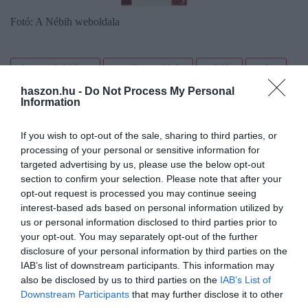
Fotó: A Nébih weboldala
fogyasztóvédelem
termékvisszahívás
jelölés
szója
haszon.hu -
Do Not Process My Personal
nébih
penny market
Information
If you wish to opt-out of the sale, sharing to third parties, or
processing of your personal or sensitive information for
targeted advertising by us, please use the below opt-out
section to confirm your selection. Please note that after your
opt-out request is processed you may continue seeing
interest-based ads based on personal information utilized by
us or personal information disclosed to third parties prior to
your opt-out. You may separately opt-out of the further
disclosure of your personal information by third parties on the
IAB’s list of downstream participants. This information may
also be disclosed by us to third parties on the
IAB’s List of
Downstream Participants
that may further disclose it to other