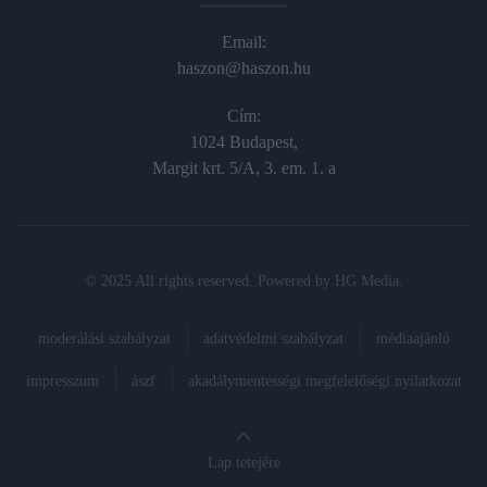
Email:
haszon@haszon.hu
Cím:
1024 Budapest,
Margit krt. 5/A, 3. em. 1. a
© 2025 All rights reserved. Powered by
HG Media
.
moderálási szabályzat
adatvédelmi szabályzat
médiaajánló
impresszum
ászf
akadálymentességi megfelelőségi nyilatkozat
Lap tetejére