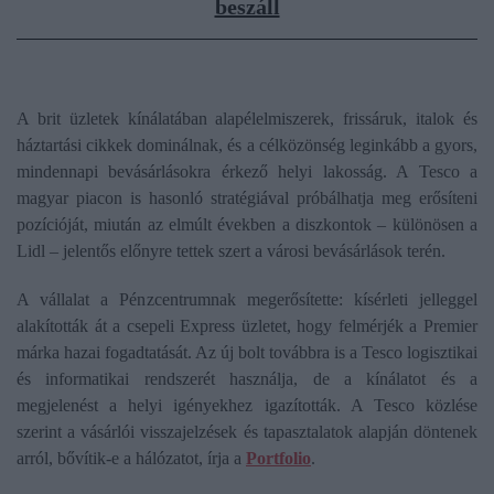
beszáll
A brit üzletek kínálatában alapélelmiszerek, frissáruk, italok és
háztartási cikkek dominálnak, és a célközönség leginkább a gyors,
mindennapi bevásárlásokra érkező helyi lakosság. A Tesco a
magyar piacon is hasonló stratégiával próbálhatja meg erősíteni
pozícióját, miután az elmúlt években a diszkontok – különösen a
Lidl – jelentős előnyre tettek szert a városi bevásárlások terén.
A vállalat a Pénzcentrumnak megerősítette: kísérleti jelleggel
alakították át a csepeli Express üzletet, hogy felmérjék a Premier
márka hazai fogadtatását. Az új bolt továbbra is a Tesco logisztikai
és informatikai rendszerét használja, de a kínálatot és a
megjelenést a helyi igényekhez igazították. A Tesco közlése
szerint a vásárlói visszajelzések és tapasztalatok alapján döntenek
arról, bővítik-e a hálózatot, írja a
Portfolio
.