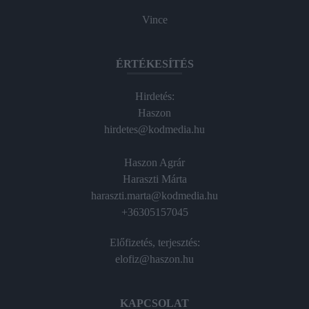
Vince
ÉRTÉKESÍTÉS
Hirdetés:
Haszon
hirdetes@kodmedia.hu
Haszon Agrár
Haraszti Márta
haraszti.marta@kodmedia.hu
+36305157045
Előfizetés, terjesztés:
elofiz@haszon.hu
KAPCSOLAT