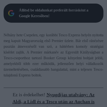
Állítsd be oldalunkat preferált forrásként a
Google Keresőben!
Néhány hete Csepelen, egy korábbi Tesco Express helyén nyitotta
meg kapuit Magyarország első Premier üzlete. Bár első ránézésre
pusztán átnevezésről van szó, a háttérben komoly stratégiai
kísérlet zajlik. A Premier márkanév az Egyesült Királyságban a
Tesco-csoporthoz tartozó Booker Group kényelmi boltjait jelöli,
amelyekből több ezer működik, jellemzően helyi vállalkozók
üzemeltetésében, családiasabb hangulattal, mint a teljesen Tesco-
tulajdonú Express boltok.
Ez is érdekelhet!
Nyugdíjas utalvány: Az
Aldi, a Lidl és a Tesco után az Auchan is