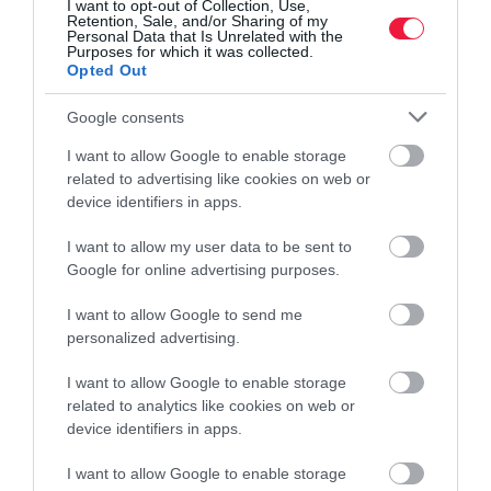
I want to opt-out of Collection, Use,
Retention, Sale, and/or Sharing of my
Personal Data that Is Unrelated with the
Purposes for which it was collected.
Opted Out
Google consents
KERESKEDELEM
(X)
I want to allow Google to enable storage
related to advertising like cookies on web or
10 év alatt majdnem dupla annyit vásároltak online
device identifiers in apps.
a magyarok, mi lesz a bevásárlóközpontokkal?
I want to allow my user data to be sent to
Június végén elindultak a nyári leárazások az interneten, ami
Google for online advertising purposes.
lépéskényszerbe hozza a hazai bevásárlóközpontokat is. Az online
I want to allow Google to send me
vásárlások erősödése mellett a fizikai boltoknak be kell
personalized advertising.
bizonyítaniuk…
I want to allow Google to enable storage
related to analytics like cookies on web or
device identifiers in apps.
I want to allow Google to enable storage