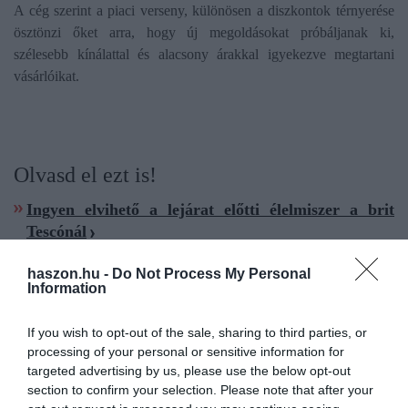
A cég szerint a piaci verseny, különösen a diszkontok térnyerése
ösztönzi őket arra, hogy új megoldásokat próbáljanak ki,
szélesebb kínálattal és alacsony árakkal igyekezve megtartani
vásárlóikat.
Olvasd el ezt is!
Ingyen elvihető a lejárat előtti élelmiszer a brit
Tescónál
Új lopásgátló rendszert tesztel a Tesco
haszon.hu -
Do Not Process My Personal
Teljes kiőrlésű? Célkeresztben a Spar, az Aldi és a
Information
Tesco
If you wish to opt-out of the sale, sharing to third parties, or
processing of your personal or sensitive information for
tesco
áruházlánc
magyarország
targeted advertising by us, please use the below opt-out
section to confirm your selection. Please note that after your