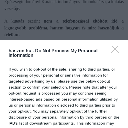
Egészségtudományi Karának tudományos főmunkatársa, a kutatás
vezetője.
A kutatás szerint
nem a telefonozással eltöltött idő a
legnagyobb probléma, hanem hogyan és mire használjuk a
telefont.
Ha valaki főleg passzívan görgeti a közösségi médiát
– rövid
haszon.hu -
Do Not Process My Personal
videókat, hírfolyamot, „reels”-eket pörget – akkor az agy
Information
folyamatos, gyors ingereknek van kitéve, ami kimeríti a figyelmet,
rontja a koncentrációt, és hosszabb távon mentális megterhelést
If you wish to opt-out of the sale, sharing to third parties, or
okozhat.
processing of your personal or sensitive information for
targeted advertising by us, please use the below opt-out
section to confirm your selection. Please note that after your
opt-out request is processed you may continue seeing
interest-based ads based on personal information utilized by
Olvasd el ezt is!
us or personal information disclosed to third parties prior to
your opt-out. You may separately opt-out of the further
Apple és Google Pay-jel is fizethetünk mostantól a
disclosure of your personal information by third parties on the
MÁV Plusz appban
IAB’s list of downstream participants. This information may