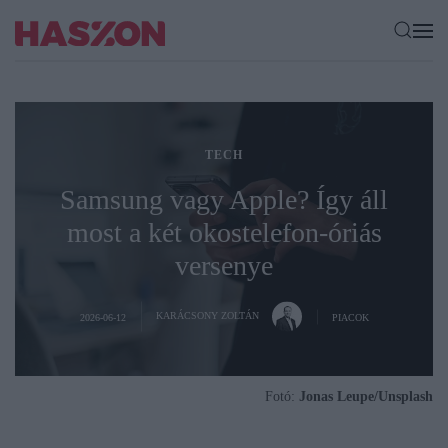
TECH
Samsung vagy Apple? Így áll
most a két okostelefon-óriás
versenye
KARÁCSONY ZOLTÁN
2026-06-12
PIACOK
Fotó:
Jonas Leupe/Unsplash