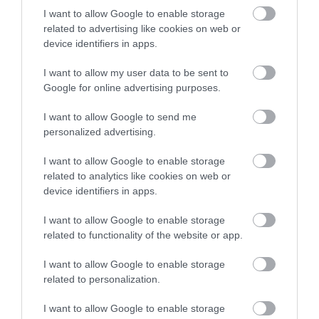
I want to allow Google to enable storage
related to advertising like cookies on web or
device identifiers in apps.
I want to allow my user data to be sent to
Google for online advertising purposes.
I want to allow Google to send me
personalized advertising.
I want to allow Google to enable storage
related to analytics like cookies on web or
device identifiers in apps.
I want to allow Google to enable storage
related to functionality of the website or app.
AUTÓ
Fél év alatt félmillió használt autót vettünk,
I want to allow Google to enable storage
related to personalization.
helycsere az élen
I want to allow Google to enable storage
Na jó, a félmillió kerekített szám, egészen pontosan 491 ezer 300