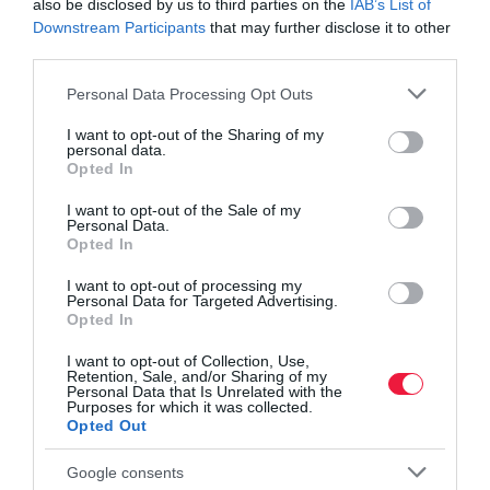
also be disclosed by us to third parties on the
IAB’s List of
Apple vagy Google: melyik lett a világ
Downstream Participants
that may further disclose it to other
legértékesebb márkája?
third parties.
Itt a “leskelődésgátló” funkció az új Samsung
telefonban
Please note that this website/app uses one or more Google
Personal Data Processing Opt Outs
services and may gather and store information including but
not limited to your visit or usage behaviour. You may click to
I want to opt-out of the Sharing of my
personal data.
grant or deny consent to Google and its third-party tags to
apple
tech
piacok
okostelefon
samsung
Opted In
use your data for below specified purposes in below Google
consent section.
I want to opt-out of the Sale of my
Personal Data.
Opted In
I want to opt-out of processing my
Personal Data for Targeted Advertising.
Opted In
I want to opt-out of Collection, Use,
Retention, Sale, and/or Sharing of my
Personal Data that Is Unrelated with the
Purposes for which it was collected.
Opted Out
Google consents