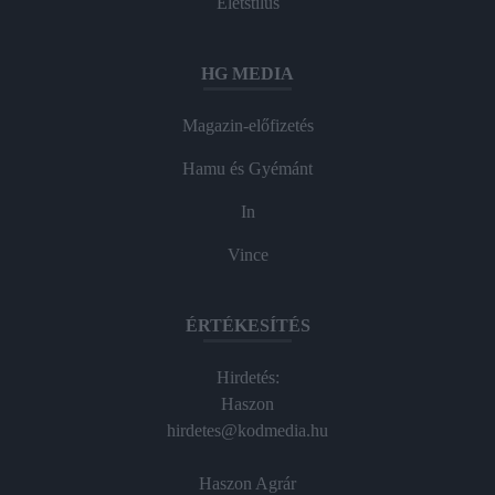
Életstílus
HG MEDIA
Magazin-előfizetés
Hamu és Gyémánt
In
Vince
ÉRTÉKESÍTÉS
Hirdetés:
Haszon
hirdetes@kodmedia.hu
Haszon Agrár