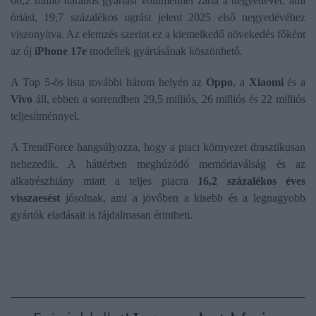
60,2 millió darabos gyártási volumennel zárta a negyedévet, ami
óriási, 19,7 százalékos ugrást jelent 2025 első negyedévéhez
viszonyítva. Az elemzés szerint ez a kiemelkedő növekedés főként
az új
iPhone 17e
modellek gyártásának köszönhető.
A Top 5-ös lista további három helyén az
Oppo
, a
Xiaomi
és a
Vivo
áll, ebben a sorrendben 29,5 milliós, 26 milliós és 22 milliós
teljesítménnyel.
A TrendForce hangsúlyozza, hogy a piaci környezet drasztikusan
nehezedik. A háttérben meghúzódó memóriaválság és az
alkatrészhiány miatt a teljes piacra
16,2 százalékos éves
visszaesést
jósolnak, ami a jövőben a kisebb és a legnagyobb
gyártók eladásait is fájdalmasan érintheti.