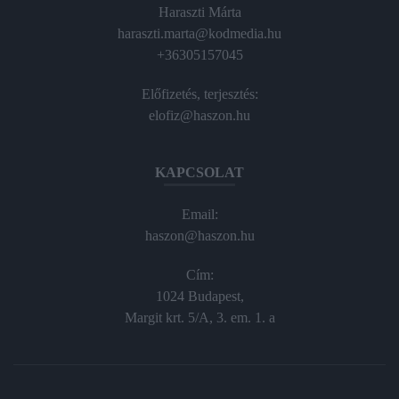
Haraszti Márta
haraszti.marta@kodmedia.hu
+36305157045
Előfizetés, terjesztés:
elofiz@haszon.hu
KAPCSOLAT
Email:
haszon@haszon.hu
Cím:
1024 Budapest,
Margit krt. 5/A, 3. em. 1. a