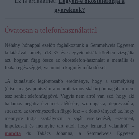
Ez is érdekelhet!
Legyen-e okostelefonja a
gyereknek?
Óvatosan a telefonhasználattal
Néhány hónappal ezelőtt foglalkoztunk a Semmelweis Egyetem
kutatásával, amely a18–35 éves egyetemisták körében vizsgálta
azt, hogyan függ össze az okostelefon-használat a mentális és
fizikai egészséggel, valamint a kognitív működéssel.
„A kutatásunk legfontosabb eredménye, hogy a személyiség
(értsd: magas pontszám a neuroticizmus skálán) önmagában nem
tesz senkit telefonfüggővé. Vagyis nem arról van szó, hogy aki
hajlamos negatív érzelmek átélésére, szorongásra, depresszióra,
stresszre, az törvényszerűen függő lesz – a döntő tényező az, hogy
mennyire tudja szabályozni a saját viselkedését, érzelmeit,
impulzusait és mennyire tart attól, hogy lemarad valamiről” –
mondta
dr. Takács Johanna, a Semmelweis Egyetem