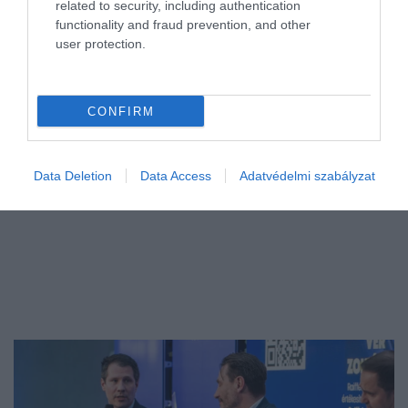
related to security, including authentication
használt személygépkocsi került új tulajdonoshoz az első
functionality and fraud prevention, and other
félévben, ami 5,8 százalékkal múlja felül a tavalyi azonos
user protection.
időszakban elért…
CONFIRM
Data Deletion
Data Access
Adatvédelmi szabályzat