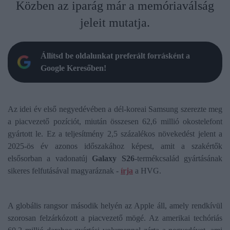
Közben az iparág már a memóriaválság
jeleit mutatja.
Állítsd be oldalunkat preferált forrásként a
Google Keresőben!
Az idei év első negyedévében a dél-koreai Samsung szerezte meg
a piacvezető pozíciót, miután összesen 62,6 millió okostelefont
gyártott le. Ez a teljesítmény 2,5 százalékos növekedést jelent a
2025-ös év azonos időszakához képest, amit a szakértők
elsősorban a vadonatúj
Galaxy S26
-termékcsalád gyártásának
sikeres felfutásával magyaráznak -
írja
a HVG.
A globális rangsor második helyén az Apple áll, amely rendkívül
szorosan felzárkózott a piacvezető mögé. Az amerikai techóriás