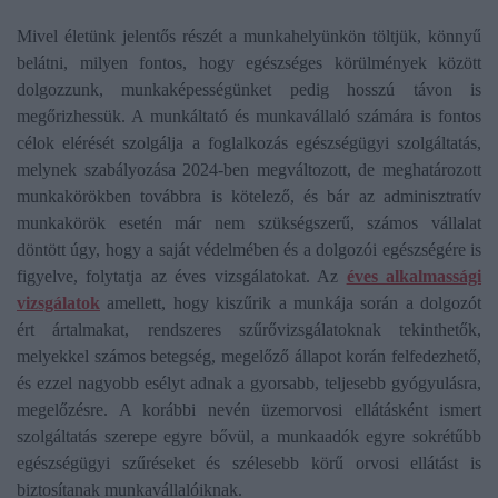
Mivel életünk jelentős részét a munkahelyünkön töltjük, könnyű
belátni, milyen fontos, hogy egészséges körülmények között
dolgozzunk, munkaképességünket pedig hosszú távon is
megőrizhessük. A munkáltató és munkavállaló számára is fontos
célok elérését szolgálja a foglalkozás egészségügyi szolgáltatás,
melynek szabályozása 2024-ben megváltozott, de meghatározott
munkakörökben továbbra is kötelező, és bár az adminisztratív
munkakörök esetén már nem szükségszerű, számos vállalat
döntött úgy, hogy a saját védelmében és a dolgozói egészségére is
figyelve, folytatja az éves vizsgálatokat. Az
éves alkalmassági
vizsgálatok
amellett, hogy kiszűrik a munkája során a dolgozót
ért ártalmakat, rendszeres szűrővizsgálatoknak tekinthetők,
melyekkel számos betegség, megelőző állapot korán felfedezhető,
és ezzel nagyobb esélyt adnak a gyorsabb, teljesebb gyógyulásra,
megelőzésre. A korábbi nevén üzemorvosi ellátásként ismert
szolgáltatás szerepe egyre bővül, a munkaadók egyre sokrétűbb
egészségügyi szűréseket és szélesebb körű orvosi ellátást is
biztosítanak munkavállalóiknak.