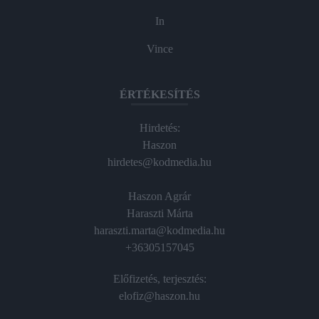
In
Vince
ÉRTÉKESÍTÉS
Hirdetés:
Haszon
hirdetes@kodmedia.hu
Haszon Agrár
Haraszti Márta
haraszti.marta@kodmedia.hu
+36305157045
Előfizetés, terjesztés:
elofiz@haszon.hu