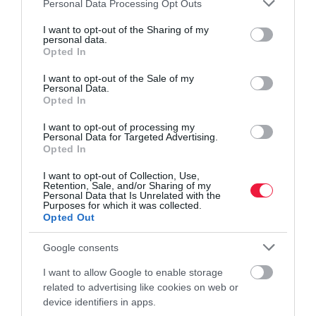
Please note that this website/app uses one or more Google
Junger Éva. (x)
Personal Data Processing Opt Outs
services and may gather and store information including but
not limited to your visit or usage behaviour. You may click to
I want to opt-out of the Sharing of my
personal data.
grant or deny consent to Google and its third-party tags to
egészségügy
menedzser
vizsgálat
szűrővizsgálat
Opted In
use your data for below specified purposes in below Google
dr. rose magánkórház
consent section.
I want to opt-out of the Sale of my
Personal Data.
Opted In
I want to opt-out of processing my
Personal Data for Targeted Advertising.
Opted In
I want to opt-out of Collection, Use,
Retention, Sale, and/or Sharing of my
Personal Data that Is Unrelated with the
Purposes for which it was collected.
Opted Out
Google consents
I want to allow Google to enable storage
related to advertising like cookies on web or
device identifiers in apps.