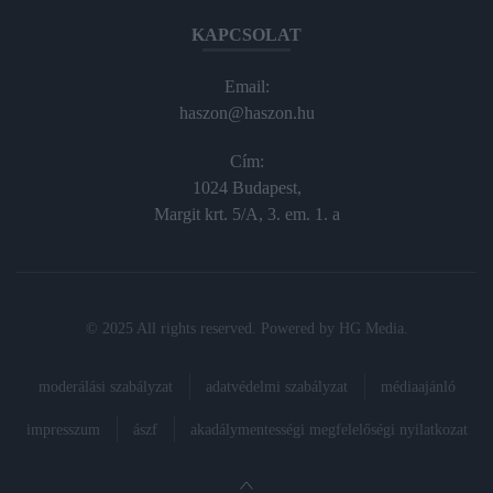
KAPCSOLAT
Email:
haszon@haszon.hu
Cím:
1024 Budapest,
Margit krt. 5/A, 3. em. 1. a
© 2025 All rights reserved. Powered by
HG Media
.
moderálási szabályzat
adatvédelmi szabályzat
médiaajánló
impresszum
ászf
akadálymentességi megfelelőségi nyilatkozat