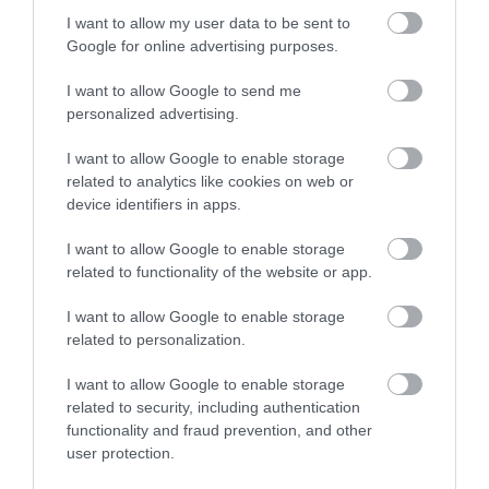
I want to allow my user data to be sent to
Google for online advertising purposes.
I want to allow Google to send me
personalized advertising.
I want to allow Google to enable storage
related to analytics like cookies on web or
device identifiers in apps.
I want to allow Google to enable storage
related to functionality of the website or app.
AUTÓ
Ennyit bukik egy magyar vásárló megbuherált
I want to allow Google to enable storage
kilométerórájú autóval
related to personalization.
I want to allow Google to enable storage
Aki manipulált futásteljesítményű autót vásárol, nemcsak
related to security, including authentication
jelentősen többet fizethet a jármű valós értékénél, hanem később
functionality and fraud prevention, and other
gyakoribb meghibásodásokkal és magasabb javítási költségekkel
user protection.
is számolhat.