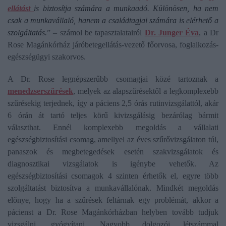
ellátást
is biztosítja számára a munkaadó. Különösen, ha nem
csak a munkavállaló, hanem a családtagjai számára is elérhető a
szolgáltatás.
” – számol be tapasztalatairól
Dr. Junger Éva
, a Dr
Rose Magánkórház járóbetegellátás-vezető főorvosa, foglalkozás-
egészségügyi szakorvos.
A Dr. Rose legnépszerűbb csomagjai közé tartoznak a
menedzserszűrések
, melyek az alapszűrésektől a legkomplexebb
szűrésekig terjednek, így a páciens 2,5 órás rutinvizsgálattól, akár
6 órán át tartó teljes körű kivizsgálásig bezárólag bármit
választhat. Ennél komplexebb megoldás a vállalati
egészségbiztosítási csomag, amellyel az éves szűrővizsgálaton túl,
panaszok és megbetegedések esetén szakvizsgálatok és
diagnosztikai vizsgálatok is igénybe vehetők. Az
egészségbiztosítási csomagok 4 szinten érhetők el, egyre több
szolgáltatást biztosítva a munkavállalónak. Mindkét megoldás
előnye, hogy ha a szűrések feltárnak egy problémát, akkor a
pácienst a Dr. Rose Magánkórházban helyben tovább tudjuk
vizsgálni, gyógyítani. Nagyobb dolgozói létszámmal