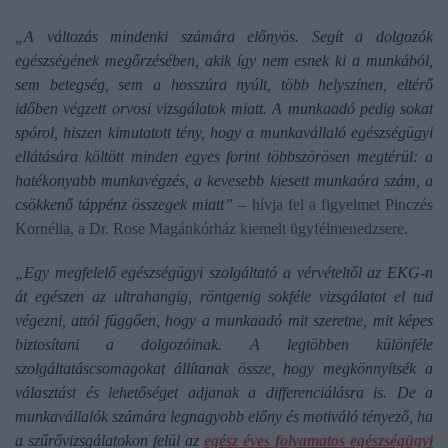
„A változás mindenki számára előnyös. Segít a dolgozók
egészségének megőrzésében, akik így nem esnek ki a munkából,
sem betegség, sem a hosszúra nyúlt, több helyszínen, eltérő
időben végzett orvosi vizsgálatok miatt. A munkaadó pedig sokat
spórol, hiszen kimutatott tény, hogy a munkavállaló egészségügyi
ellátására költött minden egyes forint többszörösen megtérül: a
hatékonyabb munkavégzés, a kevesebb kiesett munkaóra szám, a
csökkenő táppénz összegek miatt”
– hívja fel a figyelmet Pinczés
Kornélia, a Dr. Rose Magánkórház kiemelt ügyfélmenedzsere.
„Egy megfelelő egészségügyi szolgáltató a vérvételtől az EKG-n
át egészen az ultrahangig, röntgenig sokféle vizsgálatot el tud
végezni, attól függően, hogy a munkaadó mit szeretne, mit képes
biztosítani a dolgozóinak. A legtöbben különféle
szolgáltatáscsomagokat állítanak össze, hogy megkönnyítsék a
választást és lehetőséget adjanak a differenciálásra is. De a
munkavállalók számára legnagyobb előny és motiváló tényező, ha
a szűrővizsgálatokon felül az
egész éves folyamatos egészségügyi