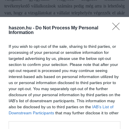
tevékenykedő vállalkozások számára pedig még arra is lehetőség
van, hogy a vizsgálatokat a vállalat telephelyén végezzék el akár
saját rendelőben, akár szűrőbusz segítségével.
haszon.hu -
Do Not Process My Personal
Information
„Ezeket a menedzserszűrési, illetve egészségbiztosítási modelleket
a nagy multinacionális vállalkozások honosították meg
Magyarországon, ám azóta széles körben elterjedek, ugyanis a
If you wish to opt-out of the sale, sharing to third parties, or
processing of your personal or sensitive information for
munkavállalók igénylik, és értékelik a magas szintű egészségügyi
targeted advertising by us, please use the below opt-out
ellátást. A tapasztalatok szerint hosszabb távon azért is megéri
section to confirm your selection. Please note that after your
erre odafigyelni, mert a rendszeres szűrővizsgálatok olyan
opt-out request is processed you may continue seeing
problémákat is felszínre hozhatnak, amelyek korai felismerése szó
interest-based ads based on personal information utilized by
szerint életet menthet. Az is megfigyelhető, hogy a munkaadók
us or personal information disclosed to third parties prior to
egyre inkább igyekeznek megtartani dolgozóikat, ennek egyik
your opt-out. You may separately opt-out of the further
eszköze a magas színvonalú egészségügyi ellátás, amelyet minden
disclosure of your personal information by third parties on the
IAB’s list of downstream participants. This information may
szinten igyekeznek biztosítani, amit az érintettek értékelnek is. Sőt,
also be disclosed by us to third parties on the
IAB’s List of
gyakran előfordul, hogy az egészségügyi ellátással elégedett
Downstream Participants
that may further disclose it to other
dolgozó magánemberként is az adott szolgáltatót választja, akihez
third parties.
aztán munkahelyváltás esetén is ragaszkodik.”
– teszi hozzá Dr.