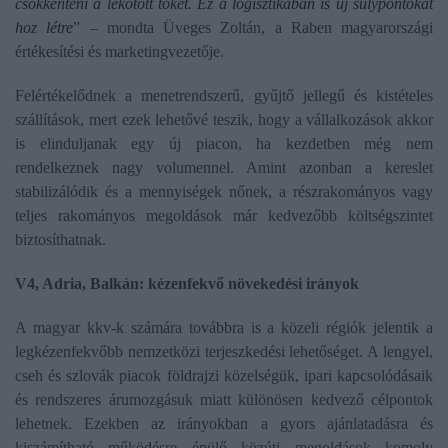
csökkenteni a lekötött tőkét. Ez a logisztikában is új súlypontokat
hoz létre
” – mondta Üveges Zoltán, a Raben magyarországi
értékesítési és marketingvezetője.
Felértékelődnek a menetrendszerű, gyűjtő jellegű és kistételes
szállítások, mert ezek lehetővé teszik, hogy a vállalkozások akkor
is elinduljanak egy új piacon, ha kezdetben még nem
rendelkeznek nagy volumennel. Amint azonban a kereslet
stabilizálódik és a mennyiségek nőnek, a részrakományos vagy
teljes rakományos megoldások már kedvezőbb költségszintet
biztosíthatnak.
V4, Adria, Balkán: kézenfekvő növekedési irányok
A magyar kkv-k számára továbbra is a közeli régiók jelentik a
legkézenfekvőbb nemzetközi terjeszkedési lehetőséget. A lengyel,
cseh és szlovák piacok földrajzi közelségük, ipari kapcsolódásaik
és rendszeres árumozgásuk miatt különösen kedvező célpontok
lehetnek. Ezekben az irányokban a gyors ajánlatadásra és
kiszámítható működésre épülő közúti megoldások komoly