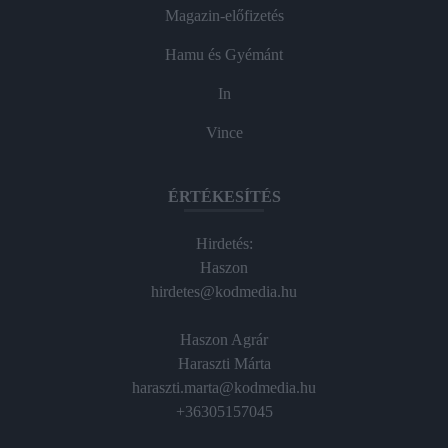
Magazin-előfizetés
Hamu és Gyémánt
In
Vince
ÉRTÉKESÍTÉS
Hirdetés:
Haszon
hirdetes@kodmedia.hu
Haszon Agrár
Haraszti Márta
haraszti.marta@kodmedia.hu
+36305157045