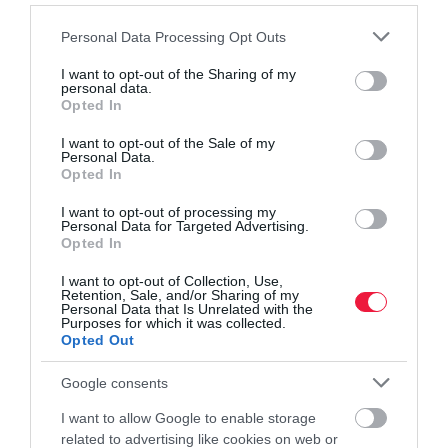
legnagyobb akadály, hanem az, hogy mennyire tudatosan készítik
elő a piacra lépést, és mennyire építenek olyan logisztikai
Please note that this website/app uses one or more Google
Personal Data Processing Opt Outs
services and may gather and store information including but
modellre, amely támogatja a növekedést
” – fogalmazott Üveges
not limited to your visit or usage behaviour. You may click to
I want to opt-out of the Sharing of my
Zoltán.
personal data.
grant or deny consent to Google and its third-party tags to
Opted In
use your data for below specified purposes in below Google
A következő időszakban azok a vállalkozások lehetnek
consent section.
I want to opt-out of the Sale of my
sikeresek a nemzetközi nyitásban, amelyek mernek kisebb
Personal Data.
lépésekben elindulni, tesztelni a keresletet, és a logisztikára
Opted In
üzleti eszközként tekintenek, nem puszta költségtételként.
I want to opt-out of processing my
Personal Data for Targeted Advertising.
Opted In
I want to opt-out of Collection, Use,
Retention, Sale, and/or Sharing of my
Olvasd el ezt is!
Personal Data that Is Unrelated with the
Purposes for which it was collected.
Opted Out
Ilyenkor derül ki, mi a legnagyobb érték a
szállítmányozásban
Google consents
I want to allow Google to enable storage
related to advertising like cookies on web or