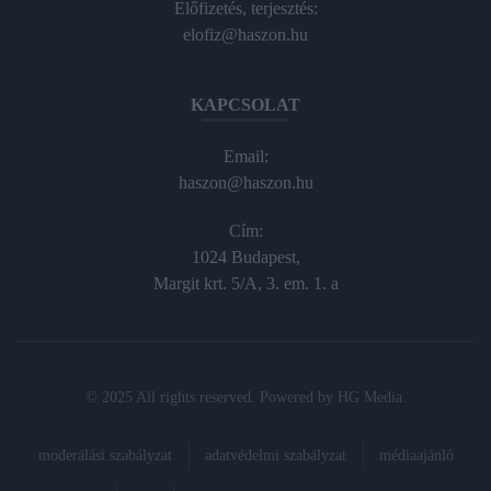
Előfizetés, terjesztés:
elofiz@haszon.hu
KAPCSOLAT
Email:
haszon@haszon.hu
Cím:
1024 Budapest,
Margit krt. 5/A, 3. em. 1. a
© 2025 All rights reserved. Powered by
HG Media
.
moderálási szabályzat
adatvédelmi szabályzat
médiaajánló