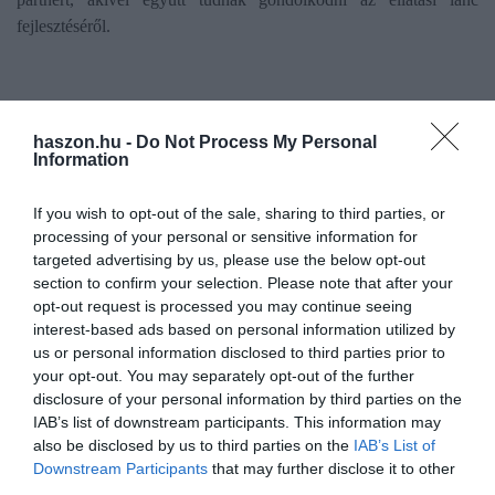
fejlesztéséről.
haszon.hu -
Do Not Process My Personal
Information
A magyar export valós lehetőségei
If you wish to opt-out of the sale, sharing to third parties, or
A jelenlegi egyensúlytalanságok a közúti áruszállításban nemcsak
processing of your personal or sensitive information for
kihívást, hanem lehetőséget is jelentenek a magyar vállalkozások
targeted advertising by us, please use the below opt-out
számára. Bizonyos relációkban a magyar exportőrök kifejezetten
section to confirm your selection. Please note that after your
kedvező díjszint mellett tudják eljuttatni termékeiket nyugat- és
opt-out request is processed you may continue seeing
közép-európai, valamint dél-európai piacokra. Ez különösen
interest-based ads based on personal information utilized by
akkor lehet versenyelőny, ha a vállalkozás gyorsan,
us or personal information disclosed to third parties prior to
kiszámíthatóan és akár kisebb tételekben is képes kiszolgálni
your opt-out. You may separately opt-out of the further
disclosure of your personal information by third parties on the
partnereit.
IAB’s list of downstream participants. This information may
also be disclosed by us to third parties on the
IAB’s List of
„
A magyar cégek számára ma is adott a lehetőség, hogy a régiós
Downstream Participants
that may further disclose it to other
és európai piacokon növekedjenek. Nem feltétlenül a távolság a
third parties.