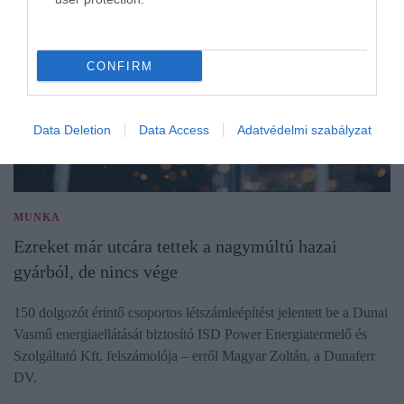
CONFIRM
Data Deletion
Data Access
Adatvédelmi szabályzat
MUNKA
Ezreket már utcára tettek a nagymúltú hazai
gyárból, de nincs vége
150 dolgozót érintő csoportos létszámleépítést jelentett be a Dunai
Vasmű energiaellátását biztosító ISD Power Energiatermelő és
Szolgáltató Kft. felszámolója – erről Magyar Zoltán, a Dunaferr
DV.