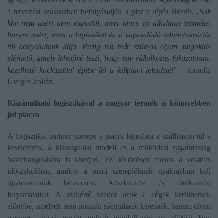
a tervezési szakaszban befolyásolják a piacra lépés sikerét. „
Sok
kkv nem azért nem exportál, mert nincs rá alkalmas terméke,
hanem azért, mert a logisztikát és a kapcsolódó adminisztrációt
túl bonyolultnak látja. Pedig ma már számos olyan megoldás
elérhető, amely lehetővé teszi, hogy egy vállalkozás fokozatosan,
kezelhető kockázattal építse fel a külpiaci jelenlétét
” – mondta
Üveges Zoltán.
Kiszámítható logisztikával a magyar termék is könnyebben
jut piacra
A logisztikai partner szerepe a piacra lépésben a szállításon túl a
készletezés, a kiszolgálási modell és a működési rugalmasság
összehangolására is kiterjed. Ez különösen fontos a volatilis
időszakokban, amikor a piaci szereplőknek gyakrabban kell
újratervezniük beszerzési, készletezési és értékesítési
folyamataikat. A szakértő szerint azok a cégek kerülhetnek
előnybe, amelyek nem pusztán szolgáltatót keresnek, hanem olyan
partnert, akivel együtt tudnak gondolkodni az ellátási lánc