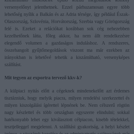
versenyelőnyt jelenthetnek. Ezzel párhuzamosan egyre több
lehetőség nyílik a Balkán és az Adria térsége, így például Észak-
Olaszország, Szlovénia, Horvátország, Szerbia vagy Görögország
felé is. Ezeket a relációkat korábban sok cég nehezebben
kezelhetőnek látta, főleg akkor, ha nem állt rendelkezésre
elegendő volumen a gazdaságos induláshoz. A rendszeres,
összehangolt gyűjtőmegoldások viszont ma már ezekben az
irányokban is lehetővé tehetik a kiszámítható, versenyképes
szállítást.
Mit tegyen az exportra tervező kkv-k?
A külpiaci nyitás előtt a cégeknek mindenekelőtt azt érdemes
tisztázniuk, hogy melyik piacra, milyen rendelési szerkezettel és
milyen kiszolgálási ígérettel lépnének be. Nem célszerű rögtön
nagy készlettel és több országban egyszerre elindulni; sokkal
hatékonyabb lehet egy kiválasztott célpiacon, kisebb tételekkel,
tesztjelleggel megjelenni. A szállítási gyakoriság, a helyi készlet
igénye, a visszáruk kezelése és az adminisztratív sajátosságok már