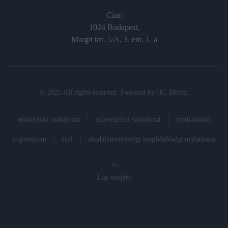
Cím:
1024 Budapest,
Margit krt. 5/A, 3. em. 1. a
© 2025 All rights reserved. Powered by
HG Media
.
moderálási szabályzat
adatvédelmi szabályzat
médiaajánló
impresszum
ászf
akadálymentességi megfelelőségi nyilatkozat
Lap tetejére