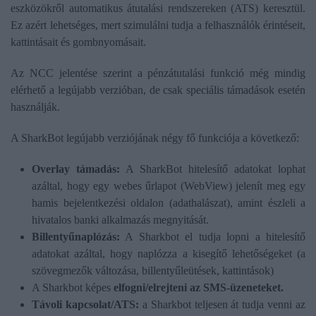
eszközökről automatikus átutalási rendszereken (ATS) keresztül.
Ez azért lehetséges, mert szimulálni tudja a felhasználók érintéseit,
kattintásait és gombnyomásait.
Az NCC jelentése szerint a pénzátutalási funkció még mindig
elérhető a legújabb verzióban, de csak speciális támadások esetén
használják.
A SharkBot legújabb verziójának négy fő funkciója a következő:
Overlay támadás:
A SharkBot hitelesítő adatokat lophat
azáltal, hogy egy webes űrlapot (WebView) jelenít meg egy
hamis bejelentkezési oldalon (adathalászat), amint észleli a
hivatalos banki alkalmazás megnyitását.
Billentyűnaplózás:
A Sharkbot el tudja lopni a hitelesítő
adatokat azáltal, hogy naplózza a kisegítő lehetőségeket (a
szövegmezők változása, billentyűleütések, kattintások)
A Sharkbot képes
elfogni/elrejteni az SMS-üzeneteket.
Távoli kapcsolat/ATS:
a Sharkbot teljesen át tudja venni az