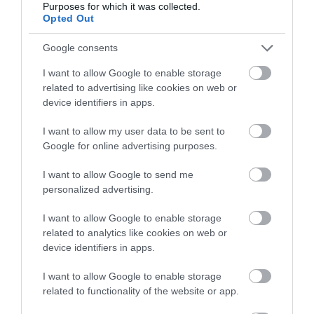
Purposes for which it was collected.
Opted Out
Google consents
ÜZEMANYAGOK
I want to allow Google to enable storage
Csütörtöktől így változik az üzemanyagok
related to advertising like cookies on web or
nagykereskedelmi ára
device identifiers in apps.
I want to allow my user data to be sent to
Újabb nagykereskedelmi áremelés érkezik: csütörtöktől a 95-ös
Google for online advertising purposes.
benzin ára bruttó 7 forinttal, a gázolajé pedig 9 forinttal
emelkedik, írja a holtankoljak.hu.
I want to allow Google to send me
personalized advertising.
I want to allow Google to enable storage
related to analytics like cookies on web or
device identifiers in apps.
I want to allow Google to enable storage
related to functionality of the website or app.