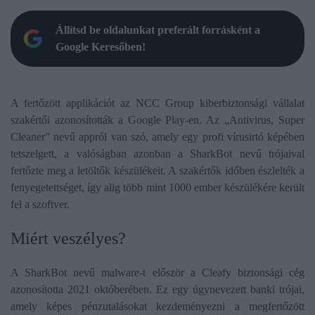
Állítsd be oldalunkat preferált forrásként a
Google Keresőben!
​A fertőzött applikációt az NCC Group kiberbiztonsági vállalat
szakértői azonosították a Google Play-en. Az „Antivirus, Super
Cleaner” nevű appról van szó, amely egy profi vírusirtó képében
tetszelgett, a valóságban azonban a SharkBot nevű trójaival
fertőzte meg a letöltők készülékeit. A szakértők időben észlelték a
fenyegetettséget, így alig több mint 1000 ember készülékére került
fel a szoftver.
Miért veszélyes?
A SharkBot nevű malware-t először a Cleafy biztonsági cég
azonosította 2021 októberében. Ez egy úgynevezett banki trójai,
amely képes pénzutalásokat kezdeményezni a megfertőzött