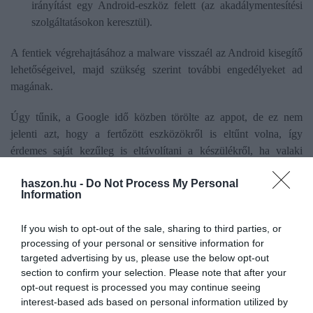
irányítást egy Android-eszköz felett (az akadálymentesítési
szolgáltatásokon keresztül).
A fentiek végrehajtásához a malware visszaél az Android kisegítő
lehetőségeivel, majd szükség szerint további engedélyeket ad
magának.
Úgy tűnik, a Google idő közben törölte az appot, de ez nem
jelenti azt, hogy a fertőzött eszközökről is eltűnt volna, így
érdemes saját kezűleg is eltávolítani a készülékről, ha valaki
letöltötte.
haszon.hu -
Do Not Process My Personal
Information
trójai vírus
kiberbiztonság
adatlopás
adathalász
If you wish to opt-out of the sale, sharing to third parties, or
adatvédelem
google
vírusos applikáció
processing of your personal or sensitive information for
targeted advertising by us, please use the below opt-out
section to confirm your selection. Please note that after your
opt-out request is processed you may continue seeing
interest-based ads based on personal information utilized by