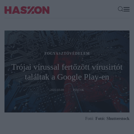
FOGYASZTÓVÉDELEM
Trójai vírussal fertőzött vírusirtót
találtak a Google Play-en
2022-03-09
PIACOK
Fotó:
Fotó: Shutterstock