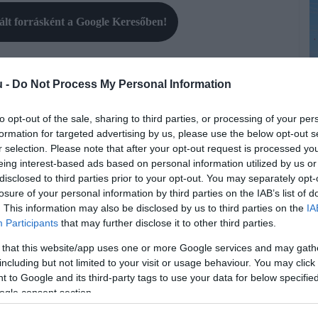
rált forrásként a Google Keresőben!
unkáját, a tisztségviselők és a küldöttgyűlés bizalmát, és
u -
Do Not Process My Personal Information
a és a területi szervezetekre támaszkodva, a gazdasági
 dolgozni a magyar vállalkozások versenyképességének
to opt-out of the sale, sharing to third parties, or processing of your per
formation for targeted advertising by us, please use the below opt-out s
r selection. Please note that after your opt-out request is processed y
nzultációs programot indít „100 nap – 100 vállalkozás”
eing interest-based ads based on personal information utilized by us or
E
nül a vállalkozóktól – őszinte beszélgetések és elemzések
disclosed to third parties prior to your opt-out. You may separately opt-
Í
losure of your personal information by third parties on the IAB’s list of
piaci, finanszírozási és szabályozási tapasztalatokat és
. This information may also be disclosed by us to third parties on the
IA
ehet építeni.
F
Participants
that may further disclose it to other third parties.
t
r vállalkozások tudnak-e többet dolgozni, hanem az, hogy
 that this website/app uses one or more Google services and may gath
M
zzáadott értékkel működni. A magyar gazdaság következő
including but not limited to your visit or usage behaviour. You may click 
k
kv-k termelékenységének radikális fejlesztésében van”
–
 to Google and its third-party tags to use your data for below specifi
r
ogle consent section.