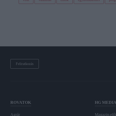
Feliratkozás
ROVATOK
HG MEDI
Agrár
Magazin-előf