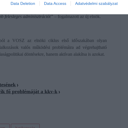
l több működő megoldásra van szükség. A vállalkozók nem
Data Deletion
Data Access
Adatvédelmi szabályzat
nal használható megoldásokat, kiszámítható szabályokat,
bb felesleges adminisztrációt”
– fogalmazott az új elnök.
iból a VOSZ az elnöki ciklus első időszakában olyan
llalkozások valós működési problémáira ad végrehajtható
ságpolitikai döntésekre, hanem aktívan alakítsa is azokat.
tesének
ik fő problémáját a kkv-k
ram
hatékonyság