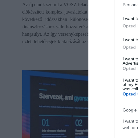
Az új elnök szerint a VOSZ feladata, hogy a vállalkozások 
Persona
előkészített komplex javaslatokat készítsen és ezeket vigy
I want t
következő időszakban különösen a termelékenység gyak
Opted 
finanszírozáshoz való hozzáférésre, a digitalizációra és a v
hangsúlyt. Az így versenyképesebbé váló cégek számára tám
I want t
üzleti lehetőségek kiaknázásához és akár a nemzetközi piaco
Opted 
I want 
Advertis
Opted 
I want t
of my P
was col
Opted 
Google 
I want t
web or d