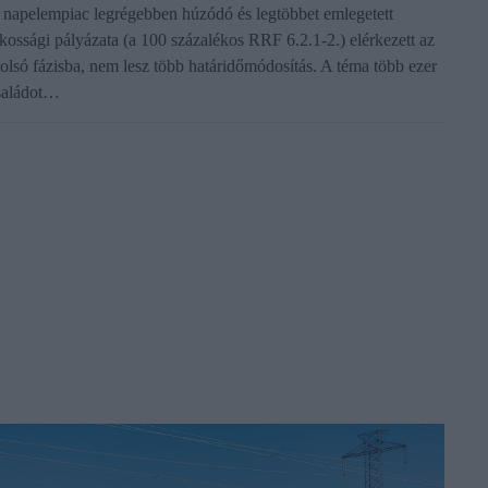
 napelempiac legrégebben húzódó és legtöbbet emlegetett
akossági pályázata (a 100 százalékos RRF 6.2.1-2.) elérkezett az
tolsó fázisba, nem lesz több határidőmódosítás. A téma több ezer
saládot…