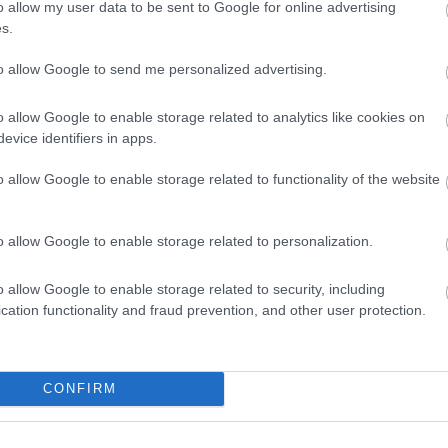
o allow my user data to be sent to Google for online advertising
s.
to allow Google to send me personalized advertising.
o allow Google to enable storage related to analytics like cookies on
evice identifiers in apps.
o allow Google to enable storage related to functionality of the website
o allow Google to enable storage related to personalization.
o allow Google to enable storage related to security, including
Fotó:
VOSZ
cation functionality and fraud prevention, and other user protection.
os érdekképviseleti szervezetként, hanem gyakorlati
jelenlétét. Az országos hálózat, a területi szervezetek, a
CONFIRM
ánt – és a kkv-finanszírozásban felhalmozott tapasztalat
daságfejlesztési döntéseiben is hasznosítani kell.