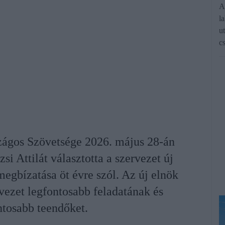
A
l
u
c
ágos Szövetsége 2026. május 28-án
zsi Attilát választotta a szervezet új
egbízatása öt évre szól. Az új elnök
rvezet legfontosabb feladatának és
ntosabb teendőket.