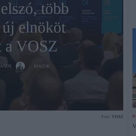
elszó, több
új elnököt
tt a VOSZ
JÁNOS
PIACOK
R
Fotó:
VOSZ
V