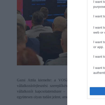
I want t
purpose
I want 
I want t
web or d
I want t
or app.
I want t
I want t
authenti
Gazsi Attila kiemelte: a VOSZ nem csupán hagyomány
vállalkozásfejlesztési szereplőként is erősíteni kívánja 
vállalkozói kapcsolatrendszer – bel- és külföldön egyar
együttesen olyan tudást jelent, amelyet a következő évek gaz