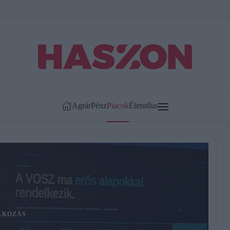
Agrár
Pénz
Piacok
Életstílus
LKOZÁS