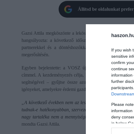
Állítsd be oldalunkat prefe
Gazsi Attila megköszönte a leköszönő elnök, Eppel János m
haszon.h
hangsúlyozta: a következő időszakban a VOSZ a tagságr
partnerekkel és a döntéshozókkal együttműködve kíván
If you wish 
megerősítésén.
sensitive in
confirm you
Egyben bejelentette: a VOSZ új országos vállalkozói ko
continue se
címmel. A kezdeményezés célja, hogy a szervezet közvetle
information 
further disc
segítségével – gyűjtse össze azokat a működési, munkaerő
participants
igényeket, amelyekre érdemi gazdaságpolitikai javaslatokat l
Downstream 
„A következő években nem az lesz a kérdés, hogy a magya
Please note
tudnak-e hatékonyabban, szervezettebben és magasabb ho
information 
nagy tartaléka nem a mennyiségi növekedésben, hanem a k
deny consent
in below Go
mondta Gazsi Attila.