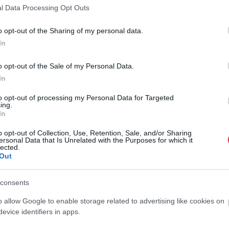
mindennapi tapasztalataiból és igényeiből konkrét, döntésre
l Data Processing Opt Outs
e a gazdaságpolitikai döntéshozók elé. A szervezet ezért a
o opt-out of the Sharing of my personal data.
orlati javítására, a munkaerőpiaci alkalmazkodásra, a
In
állalkozásbarát szabályozási környezet erősítésére helyezi a
ogatást – kapcsolatokat és üzleti megoldásokat – nyújt az
o opt-out of the Sale of my Personal Data.
k eléréséhez is.
In
to opt-out of processing my Personal Data for Targeted
ing.
In
o opt-out of Collection, Use, Retention, Sale, and/or Sharing
ersonal Data that Is Unrelated with the Purposes for which it
lected.
Out
consents
o allow Google to enable storage related to advertising like cookies on
evice identifiers in apps.