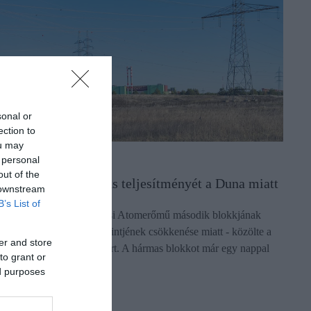
sonal or
ection to
ou may
 personal
NERGIA
out of the
gy fogják vissza Paks teljesítményét a Duna miatt
 downstream
B’s List of
elére csökkentették a Paksi Atomerőmű második blokkjának
eljesítményét a Duna vízszintjének csökkenése miatt - közölte a
er and store
VM Paksi Atomerőmű Zrt. A hármas blokkot már egy nappal
to grant or
orábban…
ed purposes
ectangle