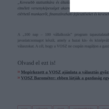
„Kevesebb statisztikára és általános jelszóra, de sokka
elméleti versenyképességet akarnak, hanem konkrét, azon
elérhető munkaerőt, finanszírozható fejlesztéseket és kevese
A „100 nap – 100 vállalkozás” program tapasztalata
javaslatcsomagot készít, amely a hazai kis- és középvá
válaszokat. A cél, hogy a VOSZ ne csupán reagáljon a gazda
Olvasd el ezt is!
Megérkezett a VOSZ ajánlata a választás győz
VOSZ Barométer: ebben látják a gazdaság egy
vosz
választás
elnök
együttműködés
prog