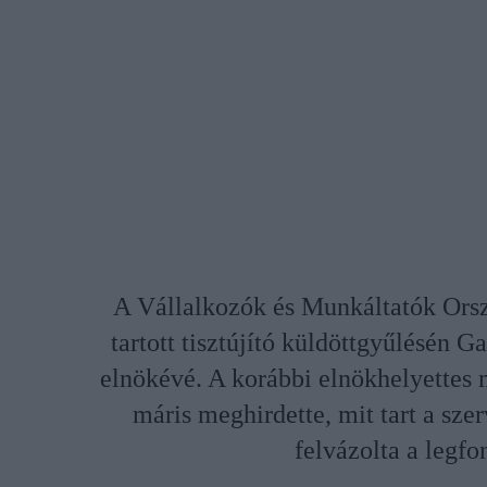
A Vállalkozók és Munkáltatók Orsz
tartott tisztújító küldöttgyűlésén Ga
elnökévé. A korábbi elnökhelyettes m
máris meghirdette, mit tart a sze
felvázolta a legfo