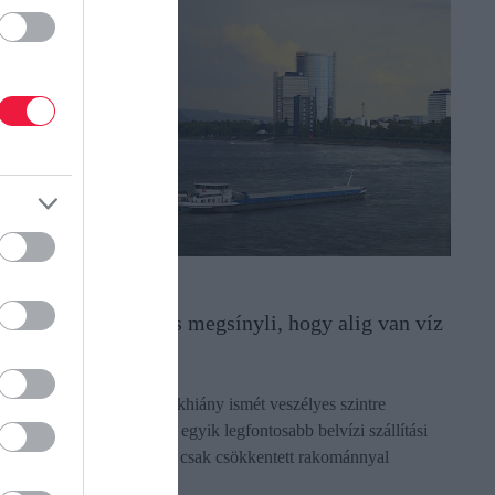
LÍMAVÁLTOZÁS
 magyar gazdaság is megsínyli, hogy alig van víz
 Rajnában
 tartós hőség és a csapadékhiány ismét veszélyes szintre
pasztotta a Rajnát. Európa egyik legfontosabb belvízi szállítási
tvonalán a teherhajók már csak csökkentett rakománnyal
özlekedhetnek…