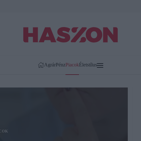
Agrár
Pénz
Piacok
Életstílus
COK