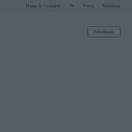
Hamu és Gyémánt
IN
Vince
Webshop
Feliratkozás