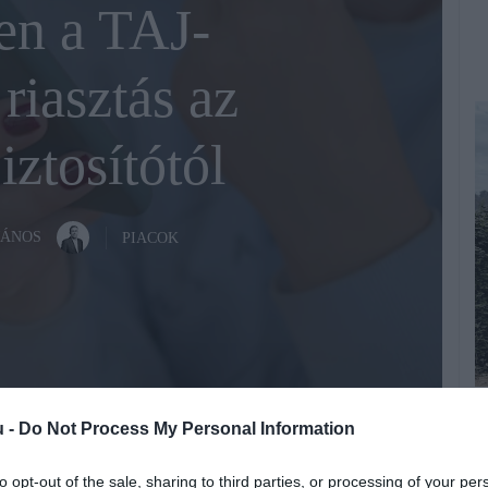
en a TAJ-
riasztás az
ztosítótól
JÁNOS
PIACOK
F
Fotó:
Konstantin Shmatov/Unsplash
u -
Do Not Process My Personal Information
Ó
h
to opt-out of the sale, sharing to third parties, or processing of your per