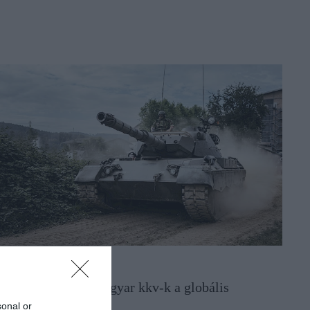
EGYVERGYÁRTÁS
riási lehetőség! Magyar kkv-k a globális
adiiparban?
sonal or