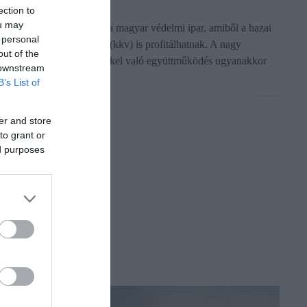
ection to
ou may
elentős átalakulás előtt áll a magyar védelmi ipar, amiből a hazai
 personal
is- és középvállalkozások (kkv) is profitálhatnak. A nagy
out of the
emzetközi hadiipari cégekkel való együttműködés ugyanakkor
 downstream
zámos jogi…
B’s List of
er and store
to grant or
ed purposes