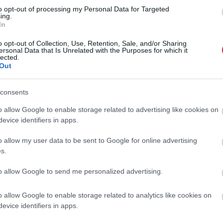
to opt-out of processing my Personal Data for Targeted
ing.
ék, hogy a Nemzeti Egészségbiztosítási Alapkezelő nevében
In
z üzenetben a TAJ-kártyáról és megújításáról értesítik a
o opt-out of Collection, Use, Retention, Sale, and/or Sharing
esését kérik.
ersonal Data that Is Unrelated with the Purposes for which it
lected.
Out
ettől származik, azt senki ne nyissa meg.
consents
o allow Google to enable storage related to advertising like cookies on
, főleg nem lejárt TAJ-kártyáról, tekintve, hogy tb-
evice identifiers in apps.
ny, ami nem jár le. Továbbá, ahogy más hivatalos szerv, a
K
kációs díjat. A NEAK az ügyben megtette a szükséges
o allow my user data to be sent to Google for online advertising
A
s.
a
to allow Google to send me personalized advertising.
A
a
o allow Google to enable storage related to analytics like cookies on
ető csalók
ú
evice identifiers in apps.
érnek sms-ben
k