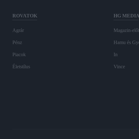
ROVATOK
HG MEDI
Agrár
Magazin-előf
Pénz
Hamu és Gy
Piacok
In
Életstílus
Vince