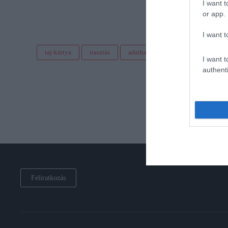
I want t
or app.
I want t
taj-kártya
riasztás
adathalász
csalók
veszé
I want t
authenti
Feliratkozás