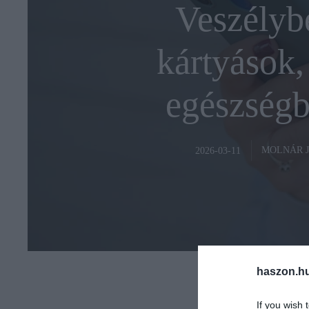
Veszélyb
kártyások, 
egészségbi
MOLNÁR 
2026-03-11
haszon.h
If you wish 