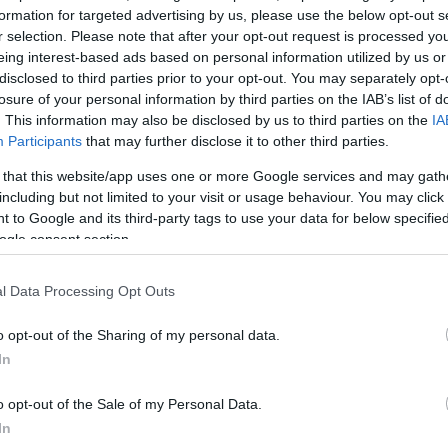
formation for targeted advertising by us, please use the below opt-out s
r selection. Please note that after your opt-out request is processed y
J
eing interest-based ads based on personal information utilized by us or
k
disclosed to third parties prior to your opt-out. You may separately opt-
n
losure of your personal information by third parties on the IAB’s list of
s
. This information may also be disclosed by us to third parties on the
IA
Participants
that may further disclose it to other third parties.
 that this website/app uses one or more Google services and may gath
including but not limited to your visit or usage behaviour. You may click 
 to Google and its third-party tags to use your data for below specifi
ogle consent section.
okat kicsalni ismeretlenek a Nemzeti
l Data Processing Opt Outs
NEAK) hivatkozva - erre hívta fel a
o opt-out of the Sharing of my personal data.
yében a szervezet.
In
o opt-out of the Sale of my Personal Data.
rált forrásként a Google Keresőben!
In