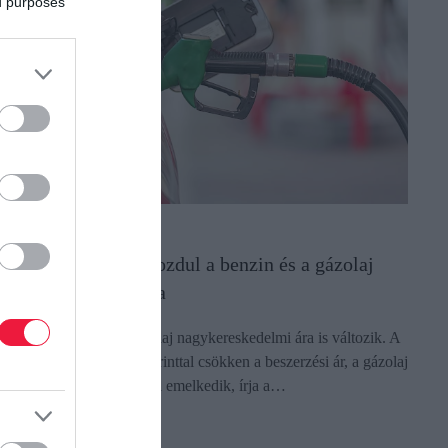
ed purposes
ZEMANYAGOK
llentétes irányba mozdul a benzin és a gázolaj
agykereskedelmi ára
zerdán a benzin és a gázolaj nagykereskedelmi ára is változik. A
enzin esetében bruttó 3 forinttal csökken a beszerzési ár, a gázolaj
ra viszont bruttó 5 forinttal emelkedik, írja a…
ectangle