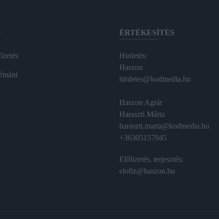
A
ÉRTÉKESÍTÉS
izetés
Hirdetés:
Haszon
émánt
hirdetes@kodmedia.hu
Haszon Agrár
Haraszti Márta
haraszti.marta@kodmedia.hu
+36305157045
Előfizetés, terjesztés:
elofiz@haszon.hu