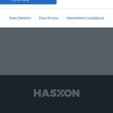
CONFIRM
 akar a Ryanair
Data Deletion
Data Access
Adatvédelmi szabályzat