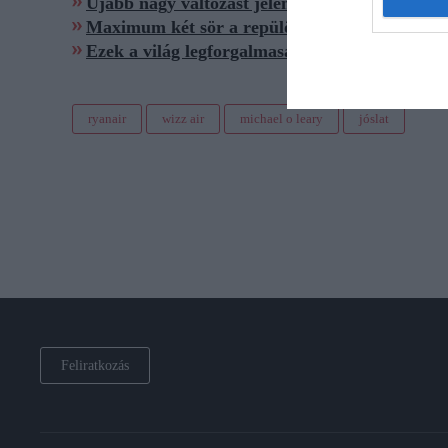
Újabb nagy változást jelentett be a Ryanair
Maximum két sör a repülőtereken? Szigorítást
Ezek a világ legforgalmasabb repülőterei
ryanair
wizz air
michael o leary
jóslat
Feliratkozás