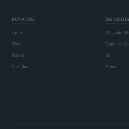
ROVATOK
HG MEDI
Agrár
Magazin-előf
Pénz
Hamu és Gy
Piacok
In
Életstílus
Vince