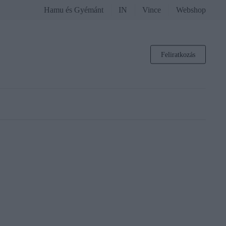
Hamu és Gyémánt
IN
Vince
Webshop
Feliratkozás