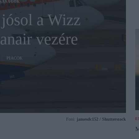
SASÁGOK
jósol a Wizz
anair vezére
PIACOK
E
Fotó:
jamesdc152 / Shutterstock
M