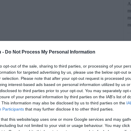
A
m
m
m
u -
Do Not Process My Personal Information
to opt-out of the sale, sharing to third parties, or processing of your per
formation for targeted advertising by us, please use the below opt-out s
r selection. Please note that after your opt-out request is processed y
atója szerint a fapados légitársaságok
eing interest-based ads based on personal information utilized by us or
disclosed to third parties prior to your opt-out. You may separately opt-
 még karácsony előtt. Miközben több
losure of your personal information by third parties on the IAB’s list of
Ryanair úgy látja, hogy Európa-szerte
. This information may also be disclosed by us to third parties on the
IA
Participants
that may further disclose it to other third parties.
n a bővülésre.
 that this website/app uses one or more Google services and may gath
including but not limited to your visit or usage behaviour. You may click 
rált forrásként a Google Keresőben!