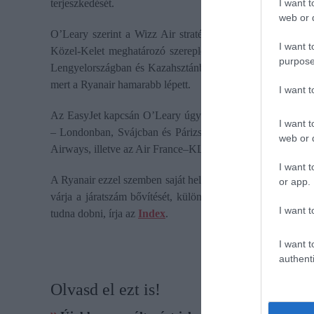
I want t
terjeszkedését.
web or d
O’Leary szerint a Wizz Air stratégiája szétszórt: előbb O
I want t
Közel-Kelet meghatározó szereplőjének akarták pozícionál
purpose
Lengyelországban és Kazahsztánban terveznek bővülést, á
mert a Ryanair hamarabb lépett.
I want 
Az EasyJet kapcsán O’Leary úgy vélekedett: jelenleg ugya
I want t
– Londonban, Svájcban és Párizsban – erősek. Úgy gondolj
web or d
Airways, illetve az Air France–KLM vásárolja majd fel őke
I want t
A Ryanair ezzel szemben saját helyzetét kifejezetten kedvező
or app.
várja a járatszám bővítését, különösen Olaszországban, aho
I want t
tudna dobni, írja az
Index
.
I want t
authenti
Olvasd el ezt is!