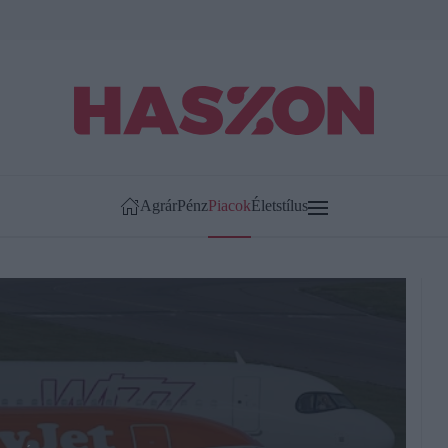
Agrár
Pénz
Piacok
Életstílus