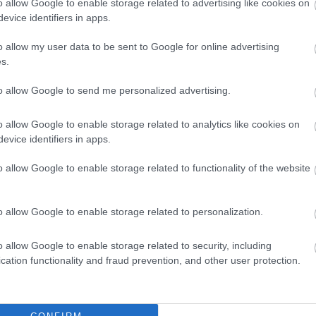
o allow Google to enable storage related to advertising like cookies on
evice identifiers in apps.
laszországban, majd Bécsben próbáltak erősíteni, később a
o allow my user data to be sent to Google for online advertising
ni magukat, de minden kísérletük gyorsan kifulladt. Most
s.
m szerinte ezekben a régiókban már túl késő a növekedés,
to allow Google to send me personalized advertising.
n stabil helyzetben vannak, de csak néhány kiemelt piacon
o allow Google to enable storage related to analytics like cookies on
a, hogy bővülésre nincs lehetőségük, és idővel a British
evice identifiers in apps.
t.
o allow Google to enable storage related to functionality of the website
nek látja. A vezérigazgató szerint több európai repülőtér is
l a társaság akár egymillió új ülőhelyet is azonnal piacra
o allow Google to enable storage related to personalization.
o allow Google to enable storage related to security, including
cation functionality and fraud prevention, and other user protection.