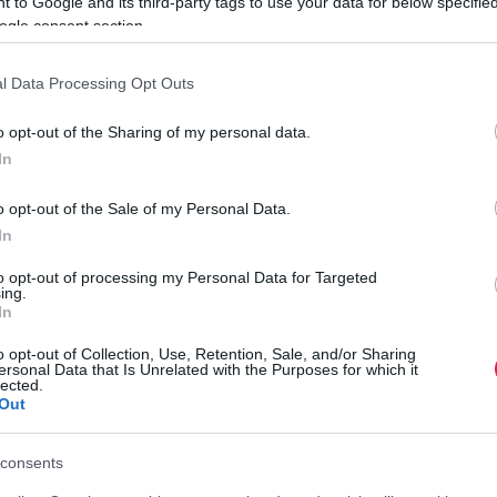
 to Google and its third-party tags to use your data for below specifi
ogle consent section.
l Data Processing Opt Outs
tkozva arról beszélt, hogy a közelmúltban több diszkontcég
landi Play. Szerinte sok vállalat azért kerül csődbe, mert
o opt-out of the Sharing of my personal data.
 túl magasra szöktek a költségeik. A Wizz Airről külön is
In
csődbe megy a cég, úgy véli, a magyar gyökerű társaság egy
dején eladta flottája egy részét, majd később borsos áron
o opt-out of the Sale of my Personal Data.
 hozott, de hosszabb távon veszélyes lehet.
In
Ü
to opt-out of processing my Personal Data for Targeted
E
ing.
 utaznál? Fontos változás jön
In
n
o opt-out of Collection, Use, Retention, Sale, and/or Sharing
ersonal Data that Is Unrelated with the Purposes for which it
S
lected.
b
Out
40 százalékos profitcsökkenést jelentettek, amit részben a
á
k okoztak. Emiatt több repülőgépet ki kellett vonniuk a
r
consents
-Dzabiba tervezett bázisát, és leállította közel-keleti