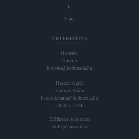
In
Vince
ÉRTÉKESÍTÉS
Hirdetés:
Haszon
hirdetes@kodmedia.hu
Haszon Agrár
Haraszti Márta
haraszti.marta@kodmedia.hu
+36305157045
Előfizetés, terjesztés:
elofiz@haszon.hu