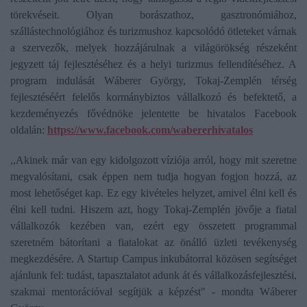
törekvéseit. Olyan borászathoz, gasztronómiához,
szállástechnológiához és turizmushoz kapcsolódó ötleteket várnak
a szervezők, melyek hozzájárulnak a világörökség részeként
jegyzett táj fejlesztéséhez és a helyi turizmus fellendítéséhez. A
program indulását Wáberer György, Tokaj-Zemplén térség
fejlesztéséért felelős kormánybiztos vállalkozó és befektető, a
kezdeményezés fővédnöke jelentette be hivatalos Facebook
oldalán:
https://www.facebook.com/wabererhivatalos
,,Akinek már van egy kidolgozott víziója arról, hogy mit szeretne
megvalósítani, csak éppen nem tudja hogyan fogjon hozzá, az
most lehetőséget kap. Ez egy kivételes helyzet, amivel élni kell és
élni kell tudni. Hiszem azt, hogy Tokaj-Zemplén jövője a fiatal
vállalkozók kezében van, ezért egy összetett programmal
szeretném bátorítani a fiatalokat az önálló üzleti tevékenység
megkezdésére. A Startup Campus inkubátorral közösen segítséget
ajánlunk fel: tudást, tapasztalatot adunk át és vállalkozásfejlesztési,
szakmai mentorációval segítjük a képzést" - mondta Wáberer