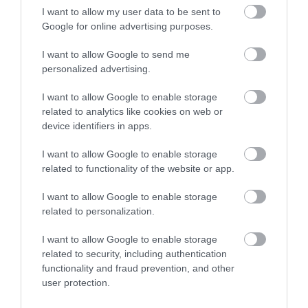
I want to allow my user data to be sent to
Google for online advertising purposes.
I want to allow Google to send me
personalized advertising.
I want to allow Google to enable storage
related to analytics like cookies on web or
device identifiers in apps.
I want to allow Google to enable storage
related to functionality of the website or app.
AGRÁR
Szuperélelmiszer, megfizethető és bolygóbarát:
I want to allow Google to enable storage
ezért egyél babot
related to personalization.
I want to allow Google to enable storage
A világ azon részein, ahol a legmagasabb a százévesek aránya,
related to security, including authentication
naponta fogyasztanak babféléket, amelyek óvják egészségünket és
functionality and fraud prevention, and other
a leginkább fenntartható élelmiszerek közé tartoznak.
user protection.