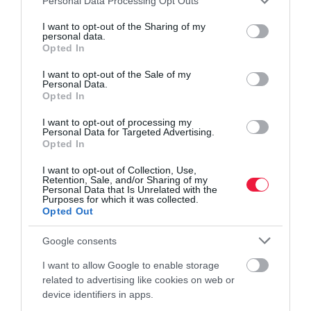
Personal Data Processing Opt Outs
services and may gather and store information including but
not limited to your visit or usage behaviour. You may click to
I want to opt-out of the Sharing of my
personal data.
borászat
startup
tokaj
grant or deny consent to Google and its third-party tags to
Opted In
use your data for below specified purposes in below Google
consent section.
I want to opt-out of the Sale of my
Personal Data.
Opted In
I want to opt-out of processing my
Personal Data for Targeted Advertising.
Opted In
I want to opt-out of Collection, Use,
Retention, Sale, and/or Sharing of my
Personal Data that Is Unrelated with the
Purposes for which it was collected.
Opted Out
Google consents
I want to allow Google to enable storage
related to advertising like cookies on web or
device identifiers in apps.