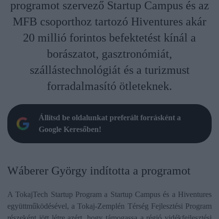
programot szervező Startup Campus és az
MFB csoporthoz tartozó Hiventures akár
20 millió forintos befektetést kínál a
borászatot, gasztronómiát,
szállástechnológiát és a turizmust
forradalmasító ötleteknek.
Állítsd be oldalunkat preferált forrásként a
Google Keresőben!
Wáberer György indította a programot
A TokajTech Startup Program a Startup Campus és a Hiventures
együttműködésével, a Tokaj-Zemplén Térség Fejlesztési Program
részeként jött létre azért, hogy támogassa a régió vidékfejlesztési