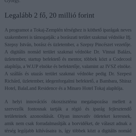
György.
Legalább 2 fő, 20 millió forint
A programot a Tokaj-Zemplén térséghez is köthető iparágak neves
szakemberei is támogatják: a borászati terület szakmai védnöke Ifj.
Szepsy István, borász és üzletember, a Szepsy Pincészet vezetője.
A digitális nomád terület szakmai védnöke Dr. Vinnai Balázs,
üzletember, startup befektető és mentor, többek közt a Codecool
alapítója, a W.UP elnöke és befektetője, valamint az IVSZ elnöke.
A szállás és utazás terület szakmai védnöke pedig Dr. Szepesi
Richárd, üzletember, idegenforgalmi befektető, a Bambara, Shiraz
Hotel, BalaLand Residence és a Minaro Hotel Tokaj alapítója.
A helyi innovációs ökoszisztéma megalapozása mellett a
szervezők fontosnak tartják a régió és iparág fejlesztendő
területeinek azonosítását. Olyan innovatív ötleteket keresnek,
amik nem csak forradalmasítják a borvidéket, de választ adnak a
térség legújabb kihívásaira is, így többek közt a digitális nomád