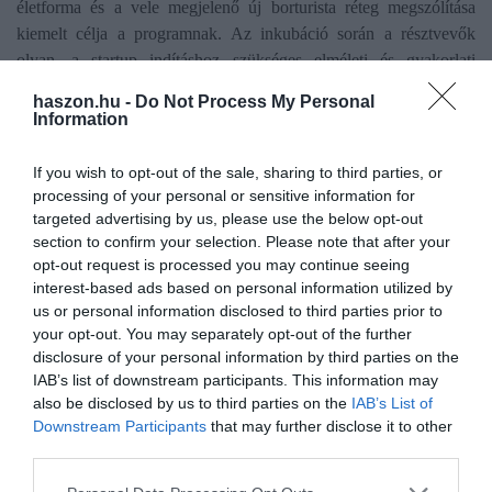
életforma és a vele megjelenő új borturista réteg megszólítása
kiemelt célja a programnak. Az inkubáció során a résztvevők
olyan, a startup indításhoz szükséges elméleti és gyakorlati
alapokat sajátíthatnak el tapasztalt szakamberektől, mint például az
haszon.hu -
Do Not Process My Personal
üzleti modell kidolgozása, pénzügyi tervezés, versenytárselemzés,
Information
piackutatás, valamint pl. a piacra lépés stratégiájának kialakítása.
A programba került startupok öthetes online vállalkozásfejlesztési
If you wish to opt-out of the sale, sharing to third parties, or
képzést, tesztelési környezetet, valamint üzleti és szakmai
processing of your personal or sensitive information for
mentorációt kapnak, majd a program második szakaszába
targeted advertising by us, please use the below opt-out
section to confirm your selection. Please note that after your
kiválasztottak további öthetes befektetési felkészítésben és akár 20
opt-out request is processed you may continue seeing
millió forintos kockázati tőkebefektetésben is részesülhetnek,
interest-based ads based on personal information utilized by
amiből a Hiventures 15, a Startup Campus 5 millió forintot
us or personal information disclosed to third parties prior to
biztosít.
your opt-out. You may separately opt-out of the further
disclosure of your personal information by third parties on the
November 1-ig van lehetősége jelentkezni azoknak a legalább két
IAB’s list of downstream participants. This information may
fős csapatoknak, akik a szőlészet, borászat, szállástechnológia,
also be disclosed by us to third parties on the
IAB’s List of
utazás vagy akár a digitális nomádok bevonzására hoznak validált
Downstream Participants
that may further disclose it to other
third parties.
ötlet vagy prototípus fázisban tartó projekteket. Részletek:
https://www.startupcampus.hu/tokajtech
Please note that this website/app uses one or more Google