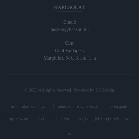
KAPCSOLAT
Email:
haszon@haszon.hu
Cím:
1024 Budapest,
Margit krt. 5/A, 3. em. 1. a
© 2025 All rights reserved. Powered by
HG Media
.
moderálási szabályzat
adatvédelmi szabályzat
médiaajánló
impresszum
ászf
akadálymentességi megfelelőségi nyilatkozat