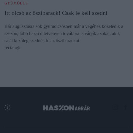
GYÜMÖLCS
Itt olcsó az őszibarack! Csak le kell szedni
Bár augusztusra sok gyümölcsösben már a végéhez közeledik a
szezon, több hazai ültetvényen továbbra is várják azokat, akik
saját kezűleg szednék le az őszibarackot.
rectangle