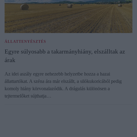
ÁLLATTENYÉSZTÉS
Egyre súlyosabb a takarmányhiány, elszálltak az
árak
Az idei aszály egyre nehezebb helyzetbe hozza a hazai
állattartókat. A széna ára már elszállt, a silókukoricából pedig
komoly hiány körvonalazódik. A drágulás különösen a
tejtermelőket sújthatja…