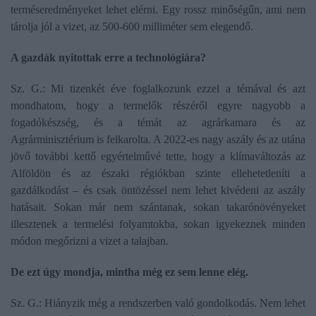
terméseredményeket lehet elérni. Egy rossz minőségűn, ami nem
tárolja jól a vizet, az 500-600 milliméter sem elegendő.
A gazdák nyitottak erre a technológiára?
Sz. G.: Mi tizenkét éve foglalkozunk ezzel a témával és azt
mondhatom, hogy a termelők részéről egyre nagyobb a
fogadókészség, és a témát az agrárkamara és az
Agrárminisztérium is felkarolta. A 2022-es nagy aszály és az utána
jövő további kettő egyértelművé tette, hogy a klímaváltozás az
Alföldön és az északi régiókban szinte ellehetetleníti a
gazdálkodást – és csak öntözéssel nem lehet kivédeni az aszály
hatásait. Sokan már nem szántanak, sokan takarónövényeket
illesztenek a termelési folyamtokba, sokan igyekeznek minden
módon megőrizni a vizet a talajban.
De ezt úgy mondja, mintha még ez sem lenne elég.
Sz. G.: Hiányzik még a rendszerben való gondolkodás. Nem lehet