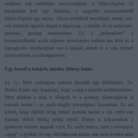
található sok milliárdos mennyiségben. A MikroTopból 25
kilogramm kell egy hektárra, a nagyobb szemcseméretű
MakroTopból egy mázsa. Olyan termékről beszélünk, amely sok-
sok mindent egyesít, magas a tápanyag-, a humin- és az aminosav-
tartalma, gazdag enzimekben. Ez a „beltartalom” a
komposztálódás során teljesen természetes módon jön létre és a
legnagyobb összhangban van a talajjal, annak és a rajta termelt
növényeknek a szükségleteivel.
Úgy beszél a talajról, mintha élőlény lenne.
Sz. G.: Mert csakugyan sokban hasonlít egy élőlényhez. Dr.
Dobos Endre úgy fogalmaz, hogy a talaj a talajélet mellékterméke.
Mert például a talaj is lélegzik és a komoly vízmozgások is
vannak benne – az apály-dagály jelenséghez hasonlóan. Ez azt
jelenti, hogy éjféltől délig fölfelé áramlik benne a víz, ezért van
harmat, déltől éjfélig pedig lefelé. Ebben a folyamatban a
gyökerek kétszer kapnak vizet. Ez azért fontos, mert a növények
„agya” a gyökér, és egy felvilágosult gazda már nem termést akar