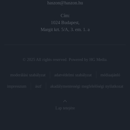
haszon@haszon.hu
Cím:
1024 Budapest,
Margit krt. 5/A, 3. em. 1. a
© 2025 All rights reserved. Powered by
HG Media
.
moderálási szabályzat
adatvédelmi szabályzat
médiaajánló
impresszum
ászf
akadálymentességi megfelelőségi nyilatkozat
Lap tetejére