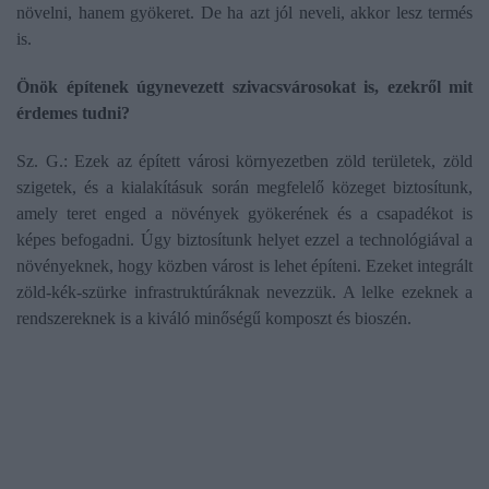
növelni, hanem gyökeret. De ha azt jól neveli, akkor lesz termés
is.
Önök építenek úgynevezett szivacsvárosokat is, ezekről mit
érdemes tudni?
Sz. G.: Ezek az épített városi környezetben zöld területek, zöld
szigetek, és a kialakításuk során megfelelő közeget biztosítunk,
amely teret enged a növények gyökerének és a csapadékot is
képes befogadni. Úgy biztosítunk helyet ezzel a technológiával a
növényeknek, hogy közben várost is lehet építeni. Ezeket integrált
zöld-kék-szürke infrastruktúráknak nevezzük. A lelke ezeknek a
rendszereknek is a kiváló minőségű komposzt és bioszén.
Huminsavak
Föld alá került főként növényi, kisebb hányadban állati
részek lebontása nyomán jönnek létre a huminsavak.