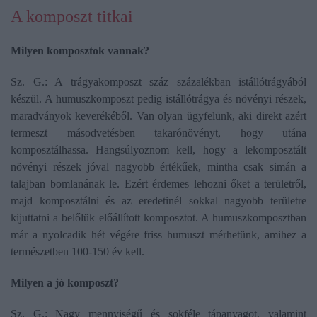
A komposzt titkai
Milyen komposztok vannak?
Sz. G.: A trágyakomposzt száz százalékban istállótrágyából
készül. A humuszkomposzt pedig istállótrágya és növényi részek,
maradványok keverékéből. Van olyan ügyfelünk, aki direkt azért
termeszt másodvetésben takarónövényt, hogy utána
komposztálhassa. Hangsúlyoznom kell, hogy a lekomposztált
növényi részek jóval nagyobb értékűek, mintha csak simán a
talajban bomlanának le. Ezért érdemes lehozni őket a területről,
majd komposztálni és az eredetinél sokkal nagyobb területre
kijuttatni a belőlük előállított komposztot. A humuszkomposztban
már a nyolcadik hét végére friss humuszt mérhetünk, amihez a
természetben 100-150 év kell.
Milyen a jó komposzt?
Sz. G.: Nagy mennyiségű és sokféle tápanyagot, valamint