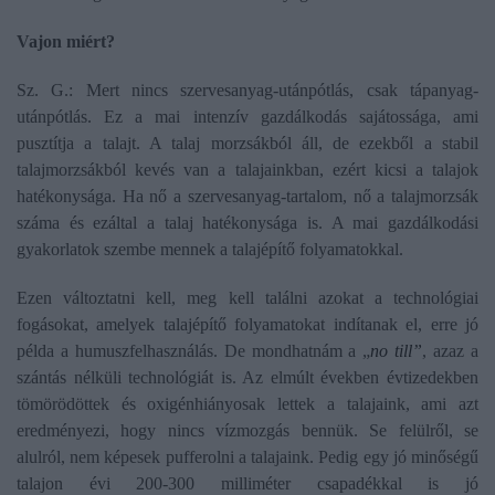
Vajon miért?
Sz. G.: Mert nincs szervesanyag-utánpótlás, csak tápanyag-
utánpótlás. Ez a mai intenzív gazdálkodás sajátossága, ami
pusztítja a talajt. A talaj morzsákból áll, de ezekből a stabil
talajmorzsákból kevés van a talajainkban, ezért kicsi a talajok
hatékonysága. Ha nő a szervesanyag-tartalom, nő a talajmorzsák
száma és ezáltal a talaj hatékonysága is. A mai gazdálkodási
gyakorlatok szembe mennek a talajépítő folyamatokkal.
Ezen változtatni kell, meg kell találni azokat a technológiai
fogásokat, amelyek talajépítő folyamatokat indítanak el, erre jó
példa a humuszfelhasználás. De mondhatnám a „
no till”
, azaz a
szántás nélküli technológiát is. Az elmúlt években évtizedekben
tömörödöttek és oxigénhiányosak lettek a talajaink, ami azt
eredményezi, hogy nincs vízmozgás bennük. Se felülről, se
alulról, nem képesek pufferolni a talajaink. Pedig egy jó minőségű
talajon évi 200-300 milliméter csapadékkal is jó