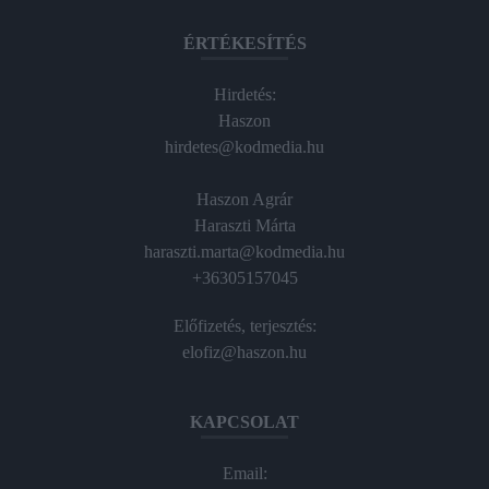
ÉRTÉKESÍTÉS
Hirdetés:
Haszon
hirdetes@kodmedia.hu
Haszon Agrár
Haraszti Márta
haraszti.marta@kodmedia.hu
+36305157045
Előfizetés, terjesztés:
elofiz@haszon.hu
KAPCSOLAT
Email: