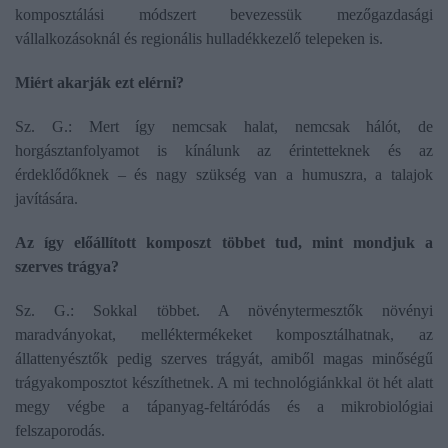
komposztálási módszert bevezessük mezőgazdasági
vállalkozásoknál és regionális hulladékkezelő telepeken is.
Miért akarják ezt elérni?
Sz. G.: Mert így nemcsak halat, nemcsak hálót, de
horgásztanfolyamot is kínálunk az érintetteknek és az
érdeklődőknek – és nagy szükség van a humuszra, a talajok
javítására.
Az így előállított komposzt többet tud, mint mondjuk a
szerves trágya?
Sz. G.: Sokkal többet. A növénytermesztők növényi
maradványokat, melléktermékeket komposztálhatnak, az
állattenyésztők pedig szerves trágyát, amiből magas minőségű
trágyakomposztot készíthetnek. A mi technológiánkkal öt hét alatt
megy végbe a tápanyag-feltáródás és a mikrobiológiai
felszaporodás.