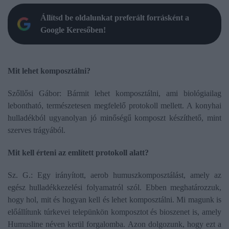
Állítsd be oldalunkat preferált forrásként a
Google Keresőben!
Mit lehet komposztálni?
Szőllősi Gábor: Bármit lehet komposztálni, ami biológiailag
lebontható, természetesen megfelelő protokoll mellett. A konyhai
hulladékból ugyanolyan jó minőségű komposzt készíthető, mint
szerves trágyából.
Mit kell érteni az említett protokoll alatt?
Sz. G.: Egy irányított, aerob humuszkomposztálást, amely az
egész hulladékkezelési folyamatról szól. Ebben meghatározzuk,
hogy hol, mit és hogyan kell és lehet komposztálni. Mi magunk is
előállítunk túrkevei telepünkön komposztot és bioszenet is, amely
Humusline néven kerül forgalomba. Azon dolgozunk, hogy ezt a