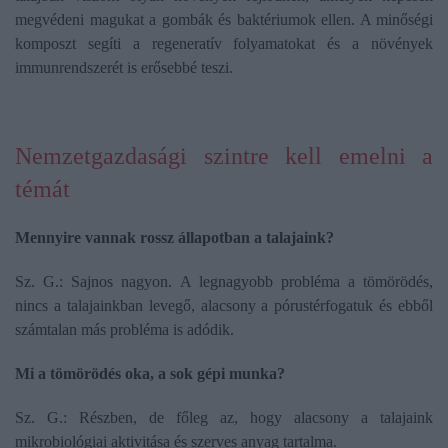
megvédeni magukat a gombák és baktériumok ellen. A minőségi
komposzt segíti a regeneratív folyamatokat és a növények
immunrendszerét is erősebbé teszi.
Nemzetgazdasági szintre kell emelni a
témát
Mennyire vannak rossz állapotban a talajaink?
Sz. G.: Sajnos nagyon. A legnagyobb probléma a tömörödés,
nincs a talajainkban levegő, alacsony a pórustérfogatuk és ebből
számtalan más probléma is adódik.
Mi a tömörödés oka, a sok gépi munka?
Sz. G.: Részben, de főleg az, hogy alacsony a talajaink
mikrobiológiai aktivitása és szerves anyag tartalma.