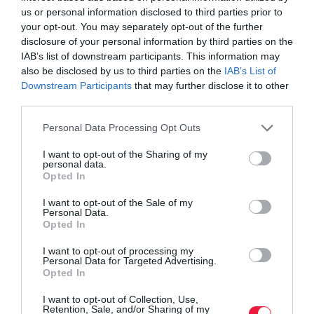
us or personal information disclosed to third parties prior to
your opt-out. You may separately opt-out of the further
Fel kell készülni
disclosure of your personal information by third parties on the
IAB’s list of downstream participants. This information may
Mennyi komposzttelep működik ma Magyarországon?
also be disclosed by us to third parties on the
IAB’s List of
Downstream Participants
that may further disclose it to other
Sz. G.: Hatvankettő regionális telep van, de csak öt-hat olyan,
third parties.
amely azzal a tudatossággal készít komposztot, hogy el is akarja
Please note that this website/app uses one or more Google
Personal Data Processing Opt Outs
adni. A többiben keletkezett komposztot elégetik, vagy a
services and may gather and store information including but
szeméttelepen takaróföldként használják. Ezt az alapanyagot
not limited to your visit or usage behaviour. You may click to
I want to opt-out of the Sharing of my
personal data.
jobban is lehetne hasznosítani, szerencsére a problémát a MOHU
grant or deny consent to Google and its third-party tags to
Opted In
is érzékelte, mi pedig még az idén megalakítjuk a Magyar
use your data for below specified purposes in below Google
Komposztgyártók Országos Szövetségét. Emellett új telepeket is
consent section.
I want to opt-out of the Sale of my
Personal Data.
kell nyitni a mennyiség növelése és a szállítási költségek
Opted In
csökkentése miatt. Plusz az állami rendszert is fel kell készíteni
arra, hogy a gazdák akarjanak komposztot vásárolni, úgy formálni
I want to opt-out of processing my
Personal Data for Targeted Advertising.
az Agrár-ökológiai Programot és az Agrár-környezetgazdálkodási
Opted In
támogatásokat, hogy azokban a komposztált anyagok támogatható
inputanyagként jelenhessenek meg 2026-tól. Ez meg fog történni.
I want to opt-out of Collection, Use,
Retention, Sale, and/or Sharing of my