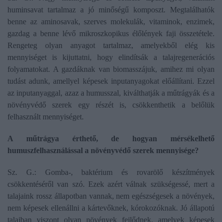
huminsavat tartalmaz a jó minőségű komposzt. Megtalálhatók
benne az aminosavak, szerves molekulák, vitaminok, enzimek,
gazdag a benne lévő mikroszkopikus élőlények faji összetétele.
Rengeteg olyan anyagot tartalmaz, amelyekből elég kis
mennyiséget is kijuttatni, hogy elindítsák a talajregenerációs
folyamatokat. A gazdáknak van biomasszájuk, amihez mi olyan
tudást adunk, amellyel képesek inputanyagokat előállítani. Ezzel
az inputanyaggal, azaz a humusszal, kiválthatják a műtrágyák és a
növényvédő szerek egy részét is, csökkenthetik a belőlük
felhasznált mennyiséget.
A műtrágya érthető, de hogyan mérsékelhető
humuszfelhasználással a növényvédő szerek mennyisége?
Sz. G.: Gomba-, baktérium és rovarölő készítmények
csökkentéséről van szó. Ezek azért válnak szükségessé, mert a
talajaink rossz állapotban vannak, nem egészségesek a növények,
nem képesek ellenállni a kártevőknek, kórokozóknak. Jó állapotú
talajban viszont olyan növények fejlődnek, amelyek képesek