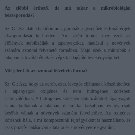
Az előbbi érthető, de mit takar a mikrobiológiai
felszaporodás?
Sz. G.: Ez alatt a baktériumok, gombák, egysejtűek és fonálférgek
elszaporodását kell érteni. Ami azért fontos, mert ezek az
élőlények stabilizálják a tápanyagokat, ráadásul a növények
számára azonnal felvehető formában. Majd ezek a mikrobák a
talajban is tovább élnek és végzik talajépítő tevékenységüket.
Mit jelent itt az azonnal felvehető forma?
Sz. G.: Azt, hogy az aerob, azaz levegős eljárásnak köszönhetően
a tápanyagok oxigénes és nem hidrogénes kötésben
stabilizálódnak. A hidrogénes kötésben stabilizálódott tápanyagok
is átalakulhatnak a talajban, de sokkal lassabban, és így csak
később válnak a növények számára felvehetővé. Az oxigénes
kötésnek hála, a mi komposztunk fejtrágyaként is használható, és
csak pozitív hatása van a talajra és a növényekre egyaránt.