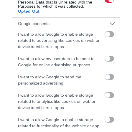
Personal Data that Is Unrelated with the
Purposes for which it was collected.
Ehhez jogszabályokat is módosítani kell.
Opted Out
Sz. G.: Igen, de úgy vélem, ez megoldható. A módosításokra azért
Google consents
is szükség van, mert ma komposztálni csak hulladék-gazdálkodási
engedéllyel rendelkező komposzttelepen lehet, ez sajnos uniós
I want to allow Google to enable storage
related to advertising like cookies on web or
előírás, a szabadföldi komposztálás nem engedélyezett. Nekünk
device identifiers in apps.
viszont sikerült elérni, hogy 2026-tól a mezőgazdasági
komposztálás esetén a gazdák saját mezőgazdasági
I want to allow my user data to be sent to
melléktermékeiket és a városi zöldhulladékot komposztálhassák és
Google for online advertising purposes.
saját célra felhasználhassák.
I want to allow Google to send me
Ilyen rendszer csak Ausztriában működik, az EU többi
personalized advertising.
országában nem. Hogy ez a lehetőség kiteljesedhessen, intenzív
I want to allow Google to enable storage
kommunikációt folytatunk, hogy a gazdálkodók megértsék, miért
related to analytics like cookies on web or
jó és hasznos a komposzt. És aztán maguk is termeljék és
device identifiers in apps.
használják ezt a kiváló alapanyagot.
I want to allow Google to enable storage
related to functionality of the website or app.