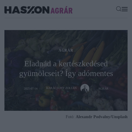
AGRÁR
Eladnád a kertészkedésed
gyümölcseit? Így adómentes
KARÁCSONY ZOLTÁN
2025-07-14
AGRÁR
Fotó:
Alexandr Podvalny/Unsplash