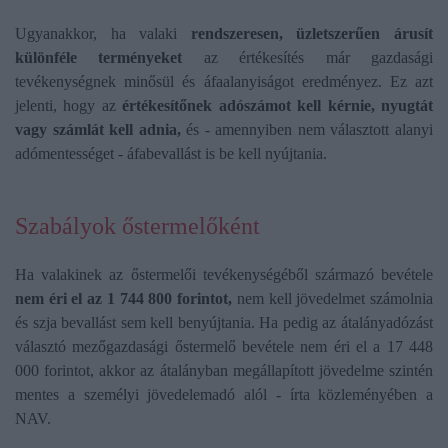
Ugyanakkor, ha valaki
rendszeresen, üzletszerűen árusít
különféle terményeket
az értékesítés már gazdasági
tevékenységnek minősül és áfaalanyiságot eredményez. Ez azt
jelenti, hogy az
értékesítőnek adószámot kell kérnie, nyugtát
vagy számlát kell adnia,
és - amennyiben nem választott alanyi
adómentességet - áfabevallást is be kell nyújtania.
Szabályok őstermelőként
Ha valakinek az őstermelői tevékenységéből származó bevétele
nem éri el az 1 744 800 forintot,
nem kell jövedelmet számolnia
és szja bevallást sem kell benyújtania. Ha pedig az átalányadózást
választó mezőgazdasági őstermelő bevétele nem éri el a 17 448
000 forintot, akkor az átalányban megállapított jövedelme szintén
mentes a személyi jövedelemadó alól - írta közleményében a
NAV.