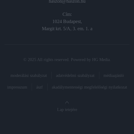
haszon@haszon.hu
Cím:
1024 Budapest,
Margit krt. 5/A, 3. em. 1. a
© 2025 All rights reserved. Powered by
HG Media
.
moderálási szabályzat
adatvédelmi szabályzat
médiaajánló
impresszum
ászf
akadálymentességi megfelelőségi nyilatkozat
Lap tetejére