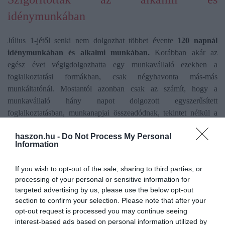
idénymunkában
Július 1-jétől senki nem dolgozhat többet évente
120 napnál
idénymunkában és alkalmi munkában.
Korábban akár az
egész évet végigdolgozhatta egy munkavállaló ezekben a
foglalkoztatási formákban, csak négyhavonta más-más
munkáltatónál. Mostantól azonban csak az számít, hogy a
munkavállaló hány napot dolgozott egyszerűsített
foglalkoztatásban, munkanapjai összeadódnak, tekintet nélkül a
munkáltatóra.
haszon.hu -
Do Not Process My Personal
Information
A júliusi változás mellett az alkalmi munkára vonatkozó időbeli
korlátozás fennmarad: ugyanazon munkáltató és a munkavállaló
If you wish to opt-out of the sale, sharing to third parties, or
között összesen legfeljebb 5 egymást követő napig, egy hónapon
processing of your personal or sensitive information for
belül összesen legfeljebb 15 napig, egy éven belül pedig összesen
targeted advertising by us, please use the below opt-out
90 napig létesíthető határozott időre szóló munkaviszony. Emellett
section to confirm your selection. Please note that after your
2025-ben érvényben marad, hogy idénymunka esetén azonos
opt-out request is processed you may continue seeing
felek között az évi 120 napot nem haladhatja meg a munkanapok
interest-based ads based on personal information utilized by