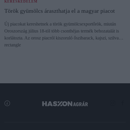
KERESKEDELEM
Török gyümölcs áraszthatja el a magyar piacot
Új piacokat kereshetnek a török gyümölcsexportőrök, miután
Oroszország július 18-tól több csonthéjas termék behozatalát is
korlátozta. Az orosz piacról kiszoruló őszibarack, kajszi, szilva…
rectangle