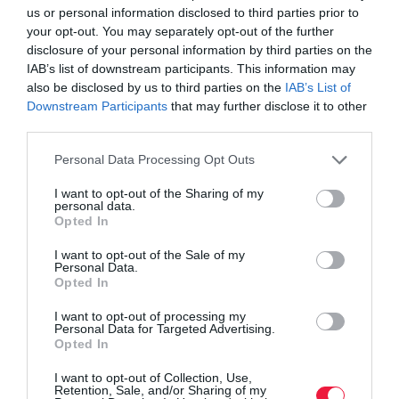
száma.
us or personal information disclosed to third parties prior to
your opt-out. You may separately opt-out of the further
disclosure of your personal information by third parties on the
A NAV szerint érdemes felkészülni a változásra, még akkor is, ha
IAB’s list of downstream participants. This information may
idén nem kell arányosítani,
vagyis a teljes évre járó kerettel, a
also be disclosed by us to third parties on the
IAB’s List of
120 nappal lehet számolni a július 1. és december 31. közötti
Downstream Participants
that may further disclose it to other
időszakban -
írtuk
a változás kapcsán.
third parties.
Please note that this website/app uses one or more Google
Personal Data Processing Opt Outs
services and may gather and store information including but
not limited to your visit or usage behaviour. You may click to
I want to opt-out of the Sharing of my
personal data.
Olvasd el ezt is!
grant or deny consent to Google and its third-party tags to
Opted In
use your data for below specified purposes in below Google
Itt juthatsz olcsóbban meggyhez
consent section.
I want to opt-out of the Sale of my
Szedd magad: ezek a legjobb sárgabarack
Personal Data.
Opted In
lelőhelyek
Ázsiai vendégmunkások lepték el a magyar
I want to opt-out of processing my
Personal Data for Targeted Advertising.
gyümölcsösöket
Opted In
I want to opt-out of Collection, Use,
Retention, Sale, and/or Sharing of my
agrár
adó
nav
kistermelő
őstermelő