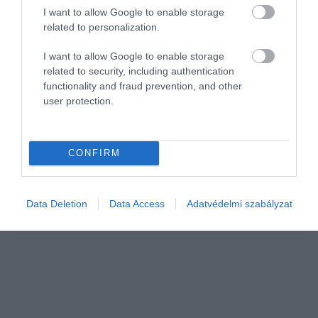
I want to allow Google to enable storage
related to personalization.
I want to allow Google to enable storage
related to security, including authentication
functionality and fraud prevention, and other
user protection.
IDŐJÁRÁS
Újabb hőhullám közelít
CONFIRM
Ma még 30 Celsius-fok körül alakul a csúcshőmérséklet, de a hét
második felétől a derült, száraz időben már jellemzően 33-38 fok
Data Deletion
Data Access
Adatvédelmi szabályzat
között lesz a napi csúcs és a hajnalok is egyre kevésbé hoznak…