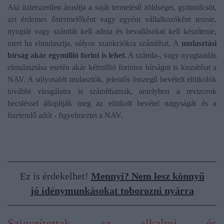
Aki üzletszerűen árusítja a saját termelésű zöldséget, gyümölcsöt,
azt érdemes őstermelőként vagy egyéni vállalkozóként tennie,
nyugtát vagy számlát kell adnia és bevallásokat kell készítenie,
mert ha elmulasztja, súlyos szankciókra számíthat. A
mulasztási
bírság akár egymillió forint is lehet.
A számla-, vagy nyugtaadás
elmulasztása esetén akár kétmillió forintos bírságot is kiszabhat a
NAV. A súlyosabb mulasztók, jelentős összegű bevételt eltitkolók
további vizsgálatra is számíthatnak, amelyben a revizorok
becsléssel állapítják meg az eltitkolt bevétel nagyságát és a
fizetendő adót - figyelmeztet a NAV.
Ez is érdekelhet!
Mennyi? Nem lesz könnyű
jó idénymunkásokat toborozni nyárra
Szigorítottak az alkalmi és