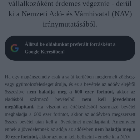
vállalkozóként érdemes végeznie - derül
ki a Nemzeti Adó- és Vámhivatal (NAV)
iránymutatásából.
Állítsd be oldalunkat preferált forrásként a
Google Keresőben!
Ha egy magánszemély csak a saját kertjében megtermelt zöldség-
vagy gyümölcsfelesleget árulja, és ez a bevétele az adóév elejétől
összesítve n
em haladja meg a 600 ezer forintot,
akkor az
eladásból származó bevételből
nem kell jövedelmet
megállapítani.
Ha viszont az értékesítésből származó bevétel
meghaladja a 600 ezer forintot, akkor az adóévben megszerzett
összes bevétel után kell a jövedelmet megállapítani. Amennyien
ennek a jövedelemnek az adója az adóévben
nem haladja meg a
30 ezer forintot,
akkor azt nem kell befizetni - emelte ki a NAV.