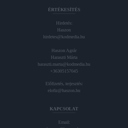
ÉRTÉKESÍTÉS
Hirdetés:
Haszon
hirdetes@kodmedia.hu
Haszon Agrár
Haraszti Márta
haraszti.marta@kodmedia.hu
+36305157045
Előfizetés, terjesztés:
elofiz@haszon.hu
KAPCSOLAT
Email: