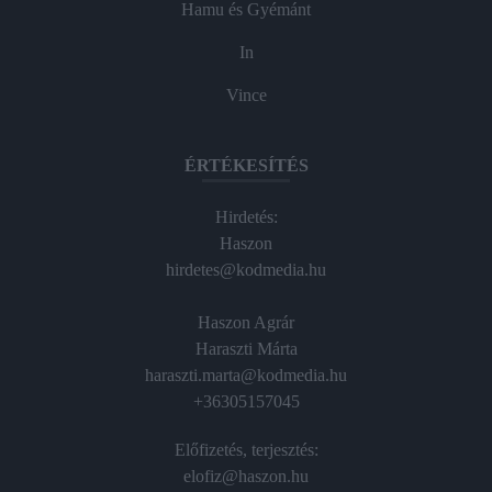
Hamu és Gyémánt
In
Vince
ÉRTÉKESÍTÉS
Hirdetés:
Haszon
hirdetes@kodmedia.hu
Haszon Agrár
Haraszti Márta
haraszti.marta@kodmedia.hu
+36305157045
Előfizetés, terjesztés:
elofiz@haszon.hu