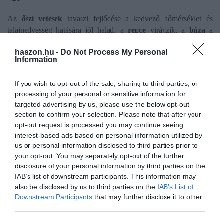
Az
őszi vetések
tavaszi fejlődése a kedvező hőmérséklet és
talajnedvesség hatására jól halad, a
repce
virágzik, a
búza
a
szárbaindulás fenológiai fázisában jár. Ezek a növények mélyebb
haszon.hu -
Do Not Process My Personal
gyökérzetüknek köszönhetően országszerte megfelelő
Information
mennyiségű nedvességet találnak a talajban.
If you wish to opt-out of the sale, sharing to third parties, or
A
kukorica
és napraforgó csírázásához, korai fejlődéséhez a
processing of your personal or sensitive information for
hőmérsékleti viszonyok igen jók, a felszín közeli talajréteg
targeted advertising by us, please use the below opt-out
nedvességtartalmában azonban igen jelentős területi különbségek
section to confirm your selection. Please note that after your
vannak. Az elmúlt két hétben csapadékban bővelkedő tájakon
opt-out request is processed you may continue seeing
szépen kisorolt a vetés, az Alföldön és a Kisalföldön azonban
interest-based ads based on personal information utilized by
us or personal information disclosed to third parties prior to
jelentős területen nagyon száraz a talaj, ezért egyenetlenül vagy
your opt-out. You may separately opt-out of the further
sehogy sem kelt még ki a vetés.
disclosure of your personal information by third parties on the
IAB’s list of downstream participants. This information may
A legtöbb gyümölcsfánk hazánk nagyobb részén már elvirágzott
also be disclosed by us to third parties on the
IAB’s List of
vagy a virágzás végén jár, míg az
alma
és a
körte
sokfelé most
Downstream Participants
that may further disclose it to other
virágzik, melyre a meleg időjárás kedvező.
third parties.