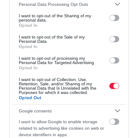
Please note that this website/app uses one or more Google
Personal Data Processing Opt Outs
services and may gather and store information including but
csapadék
hungaromet
időjárás
met.hu
napsütés
not limited to your visit or usage behaviour. You may click to
I want to opt-out of the Sharing of my
personal data.
grant or deny consent to Google and its third-party tags to
Opted In
use your data for below specified purposes in below Google
consent section.
I want to opt-out of the Sale of my
Personal Data.
Opted In
I want to opt-out of processing my
Personal Data for Targeted Advertising.
Opted In
I want to opt-out of Collection, Use,
Retention, Sale, and/or Sharing of my
Personal Data that Is Unrelated with the
Purposes for which it was collected.
Opted Out
Google consents
I want to allow Google to enable storage
related to advertising like cookies on web or
device identifiers in apps.