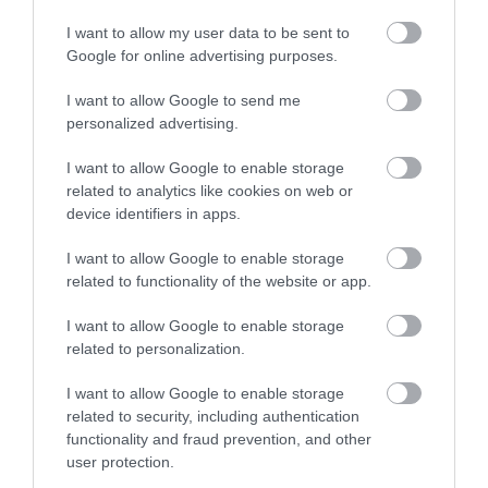
I want to allow my user data to be sent to
Google for online advertising purposes.
I want to allow Google to send me
personalized advertising.
I want to allow Google to enable storage
related to analytics like cookies on web or
device identifiers in apps.
AGRÁR
I want to allow Google to enable storage
A nyári komposztálás trükkjei
related to functionality of the website or app.
I want to allow Google to enable storage
Legyek, kiszáradás, kellemetlen szagok - sok buktatója van a
related to personalization.
kiskerti komposztálásnak nyáron, de néhány apróságra
odafigyelve bárkinek sikerülhet tápanyagban gazdag humuszt
I want to allow Google to enable storage
előállítani.
related to security, including authentication
functionality and fraud prevention, and other
user protection.