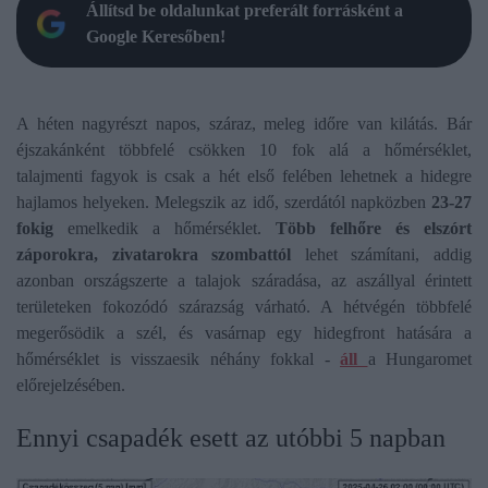
Állítsd be oldalunkat preferált forrásként a
Google Keresőben!
A héten nagyrészt napos, száraz, meleg időre van kilátás. Bár
éjszakánként többfelé csökken 10 fok alá a hőmérséklet,
talajmenti fagyok is csak a hét első felében lehetnek a hidegre
hajlamos helyeken. Melegszik az idő, szerdától napközben
23-27
fokig
emelkedik a hőmérséklet.
Több felhőre és elszórt
záporokra, zivatarokra szombattól
lehet számítani, addig
azonban országszerte a talajok száradása, az aszállyal érintett
területeken fokozódó szárazság várható. A hétvégén többfelé
megerősödik a szél, és vasárnap egy hidegfront hatására a
hőmérséklet is visszaesik néhány fokkal -
áll
a Hungaromet
előrejelzésében.
Ennyi csapadék esett az utóbbi 5 napban