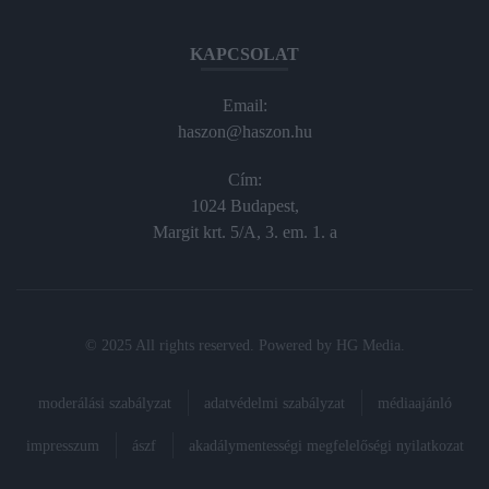
KAPCSOLAT
Email:
haszon@haszon.hu
Cím:
1024 Budapest,
Margit krt. 5/A, 3. em. 1. a
© 2025 All rights reserved. Powered by
HG Media
.
moderálási szabályzat
adatvédelmi szabályzat
médiaajánló
impresszum
ászf
akadálymentességi megfelelőségi nyilatkozat