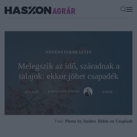
NÖVÉNYTERMESZTÉS
Melegszik az idő, száradnak a
talajok: ekkor jöhet csapadék
KARÁCSONY ZOLTÁN
2025-04-29
AGRÁR
Fotó:
Photo by Anders Jildén on Unsplash