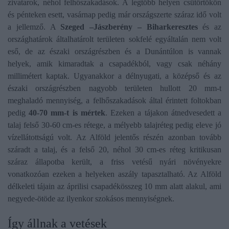
zivatarok, néhol felhőszakadások. A legtöbb helyen csütörtökön
és pénteken esett, vasárnap pedig már országszerte száraz idő volt
a jellemző. A
Szeged –Jászberény – Biharkeresztes
és az
országhatárok általhatárolt területen sokfelé egyáltalán nem volt
eső, de az északi országrészben és a Dunántúlon is vannak
helyek, amik kimaradtak a csapadékból, vagy csak néhány
millimétert kaptak. Ugyanakkor a délnyugati, a középső és az
északi országrészben nagyobb területen hullott 20 mm-t
meghaladó mennyiség, a felhőszakadások által érintett foltokban
pedig
40-70 mm-t is mértek
. Ezeken a tájakon átnedvesedett a
talaj felső 30-60 cm-es rétege, a mélyebb talajréteg pedig eleve jó
vízellátottságú volt. Az Alföld jelentős részén azonban tovább
száradt a talaj, és a felső 20, néhol 30 cm-es réteg kritikusan
száraz állapotba került, a friss vetésű nyári növényekre
vonatkozóan ezeken a helyeken aszály tapasztalható. Az Alföld
délkeleti tájain az áprilisi csapadékösszeg 10 mm alatt alakul, ami
negyede-ötöde az ilyenkor szokásos mennyiségnek.
Így állnak a vetések